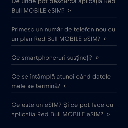
De unde pot descărca aplicația Red
Cipru
€2
,-/GB
Bull MOBILE eSIM? ››
Columbia
€4
,-/GB
Primesc un număr de telefon nou cu
Coreea de Sud
un plan Red Bull MOBILE eSIM? ››
€4
,-/GB
Costa Rica
€4
Ce smartphone-uri susțineți? ››
,-/GB
Croația
€2
,-/GB
Ce se întâmplă atunci când datele
mele se termină? ››
Cruise & land Telenor Maritime
€18
,-/GB
Ce este un eSIM? Și ce pot face cu
Cruise only Telenor Maritime
€15
,-/GB
aplicația Red Bull MOBILE eSIM? ››