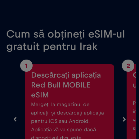
Cum să obțineți eSIM-ul
gratuit pentru Irak
1
2
Descărcați aplicația
C
Red Bull MOBILE
ul
eSIM
Po
Mergeți la magazinul de
in
aplicații și descărcați aplicația
vă
pentru iOS sau Android.
sm
Aplicația vă va spune dacă
dispozitivul dvs. este