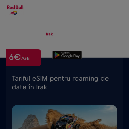
RO
▾
eSIM
Roaming
Irak
6€
/GB
Tariful eSIM pentru roaming de
date în Irak