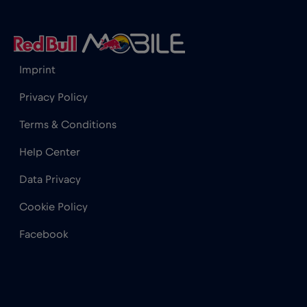
Gibraltar
€3
,-/GB
Grecia
€2
,-/GB
Imprint
Guatemala
€4
,-/GB
Privacy Policy
Terms & Conditions
Honduras
€4
,-/GB
Help Center
Hong Kong
€7
Data Privacy
,-/GB
Cookie Policy
India
€15
,-/GB
Facebook
Indonezia
€4
,-/GB