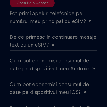
Open Help Center
Bulgaria
€2
,-/GB
Pot primi apeluri telefonice pe
numărul meu principal cu eSIM? ››
Canada
€4
,-/GB
De ce primesc în continuare mesaje
Canada - America de Nord Fotbal 2026
text cu un eSIM? ››
€1
,-/GB
Cum pot economisi consumul de
Chile
€7
,-/GB
date pe dispozitivul meu Android ››
China
€6
,-/GB
Cum pot economisi consumul de
date pe dispozitivul meu iOS? ››
Ciad
€4
,-/GB