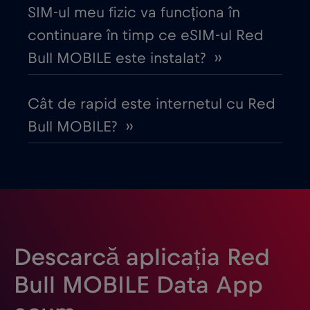
Danemarca
€2
,-/GB
SIM-ul meu fizic va funcționa în
continuare în timp ce eSIM-ul Red
Dubai
€5
,-/GB
Bull MOBILE este instalat? ››
Ecuador
€4
,-/GB
Cât de rapid este internetul cu Red
Bull MOBILE? ››
Egipt
€12
,-/GB
Elveția
€5
,-/GB
Emiratele Arabe Unite (EAU)
€5
,-/GB
Descarcă aplicația Red
Estonia
€2
,-/GB
Bull MOBILE Data App