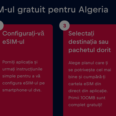
-ul gratuit pentru Algeria
3
Configurați-vă
Selectați
eSIM-ul
destinația sau
pachetul dorit
Porniți aplicația și
Alege planul care ți
urmați instrucțiunile
se potrivește cel mai
simple pentru a vă
bine și cumpără-ți
configura eSIM-ul pe
cartela eSIM din
smartphone-ul dvs.
direct din aplicație.
Primii 100MB sunt
complet gratuiți!