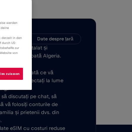
weise werden
 deine
 derzeit in den
patibilitate
Date despre țară
f durch US-
E ușor de instalat și
tsbehelfe zur
 Website von
at în sau în toată Algeria.
 de bază. Odată ce vă
ies zulassen
gata să vă conectați la lume
ing.
, să discutați pe chat, să
ă vă folosiți conturile de
ilia și prietenii dvs. din
.
 date eSIM cu costuri reduse