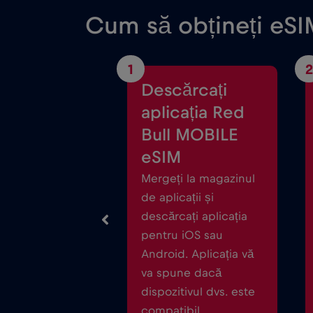
Cum să obțineți eSIM
1
2
Descărcați
aplicația Red
Bull MOBILE
eSIM
Mergeți la magazinul
de aplicații și
descărcați aplicația
pentru iOS sau
Android. Aplicația vă
va spune dacă
dispozitivul dvs. este
compatibil.