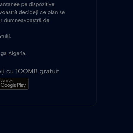
tantanee pe dispozitive
oastră decideți ce plan se
lor dumneavoastră de
uiți.
aga Algeria.
peți cu 100MB gratuit