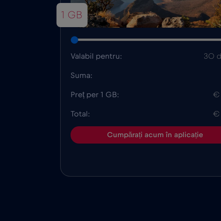
1 GB
Valabil pentru:
30 d
Suma:
Preț per 1 GB:
€
Total:
€
Cumpărați acum în aplicație