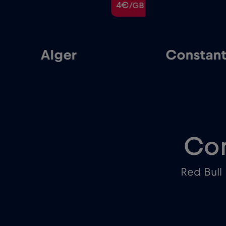
€
4€
/GB
/GB
Alger
Constant
Con
Red Bull