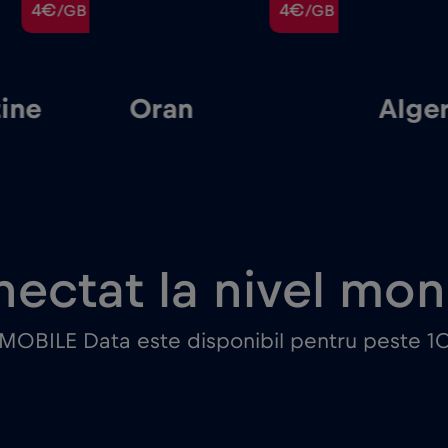
4€
4€
/GB
/GB
ine
Oran
Alge
ectat la nivel mon
 MOBILE Data este disponibil pentru peste 10