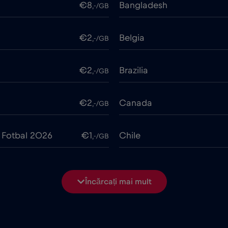
€8
Bangladesh
,-/GB
€2
Belgia
,-/GB
€2
Brazilia
,-/GB
€2
Canada
,-/GB
 Fotbal 2026
€1
Chile
,-/GB
€6
Ciad
,-/GB
Încărcați mai mult
€2
Columbia
,-/GB