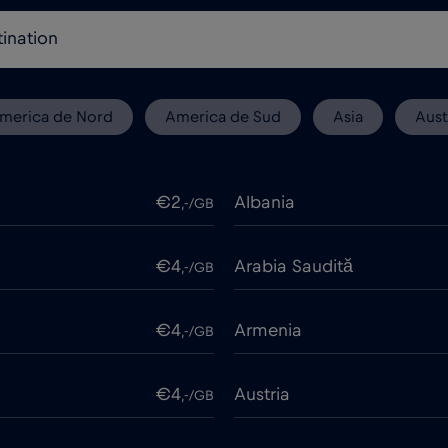
merica de Nord
America de Sud
Asia
Aust
€2
Albania
,-/GB
€4
Arabia Saudită
,-/GB
€4
Armenia
,-/GB
€4
Austria
,-/GB