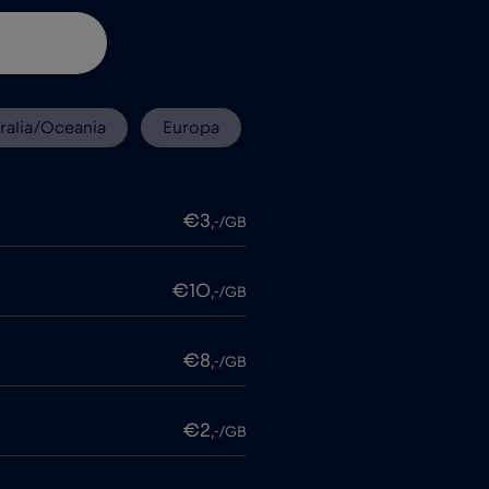
ralia/Oceania
Europa
€3
,-/GB
€10
,-/GB
€8
,-/GB
€2
,-/GB