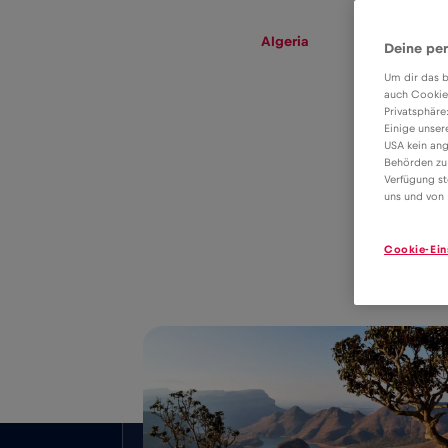
eSIM
Roaming
Algeria
Deine per
Um dir das b
auch Cookie
Privatsphäre
Tariful eSIM
Einige unser
USA kein ang
pentru roaming
Behörden zu
Verfügung st
4€
de date în
uns und von 
Algeria
Cookie-Ein