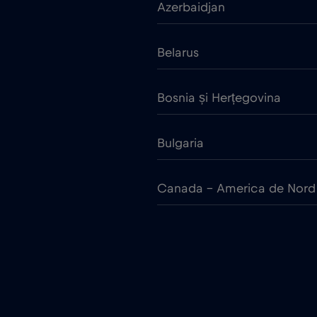
Azerbaidjan
Belarus
Bosnia și Herțegovina
Bulgaria
Canada - America de Nord
China
Cipru