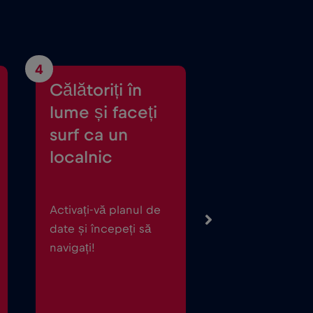
4
Călătoriți în
lume și faceți
surf ca un
localnic
Activați-vă planul de
date și începeți să
navigați!