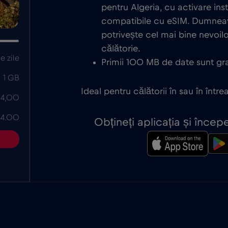
pentru Algeria, cu activare ins
compatibile cu eSIM. Dumneav
potrivește cel mai bine nevoi
călătorie.
e zile
Primii 100 MB de date sunt grat
1 GB
Ideal pentru călătorii în sau în între
 4,00
 4.00
Obțineți aplicația și înce