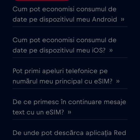
Bulgaria
€2
,-/GB
Cum pot economisi consumul de
date pe dispozitivul meu Android ››
Canada
€4
,-/GB
Cum pot economisi consumul de
Canada - America de Nord Fotbal 2026
date pe dispozitivul meu iOS? ››
€1
,-/GB
Pot primi apeluri telefonice pe
Chile
€7
,-/GB
numărul meu principal cu eSIM? ››
China
€6
,-/GB
De ce primesc în continuare mesaje
text cu un eSIM? ››
Ciad
€4
,-/GB
De unde pot descărca aplicația Red
Cipru
€2
,-/GB