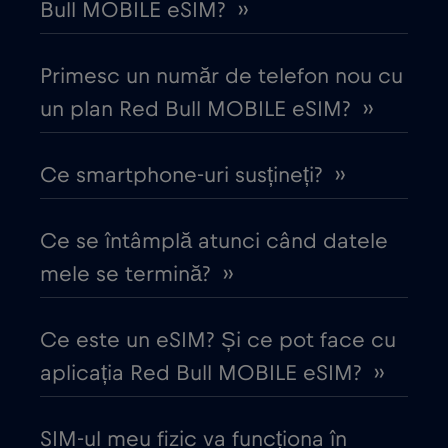
Bull MOBILE eSIM? ››
Columbia
€4
,-/GB
Primesc un număr de telefon nou cu
Coreea de Sud
un plan Red Bull MOBILE eSIM? ››
€4
,-/GB
Costa Rica
€4
Ce smartphone-uri susțineți? ››
,-/GB
Croația
€2
,-/GB
Ce se întâmplă atunci când datele
mele se termină? ››
Cruise & land Telenor Maritime
€18
,-/GB
Ce este un eSIM? Și ce pot face cu
Cruise only Telenor Maritime
€15
,-/GB
aplicația Red Bull MOBILE eSIM? ››
Danemarca
€2
,-/GB
SIM-ul meu fizic va funcționa în