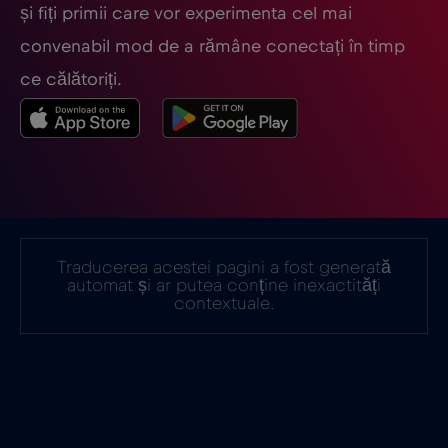
și fiți primii care vor experimenta cel mai
Finlanda
€2
,-/GB
convenabil mod de a rămâne conectați în timp
ce călătoriți.
Franța
€2
,-/GB
Gabon
€5
,-/GB
Georgia
€5
,-/GB
Traducerea acestei pagini a fost generată
automat și ar putea conține inexactități
Germania
€2
,-/GB
contextuale.
Ghana
€3
,-/GB
Gibraltar
€3
,-/GB