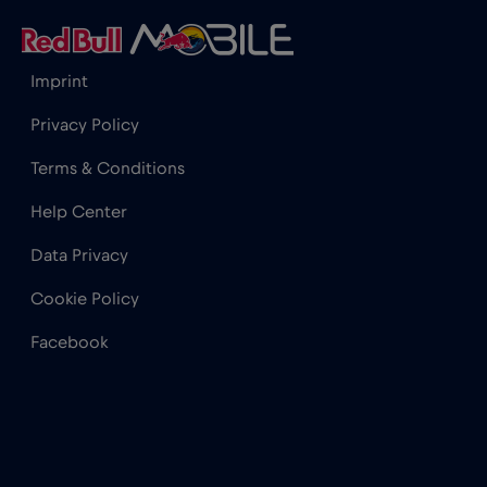
Grecia
€2
,-/GB
Imprint
Guatemala
€4
,-/GB
Privacy Policy
Terms & Conditions
Honduras
€4
,-/GB
Help Center
Hong Kong
€7
Data Privacy
,-/GB
Cookie Policy
India
€15
,-/GB
Facebook
Indonezia
€4
,-/GB
Irak
€6
,-/GB