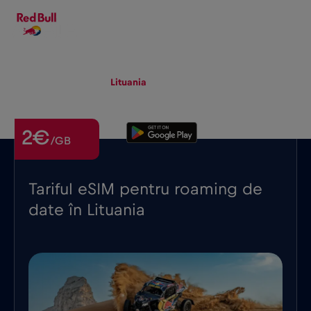
RO
▾
eSIM
Roaming
Lituania
2€
/GB
Tariful eSIM pentru roaming de
date în Lituania