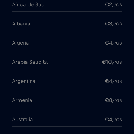
Africa de Sud
€2
,-/GB
Albania
€3
,-/GB
Algeria
€4
,-/GB
Arabia Saudită
€10
,-/GB
Argentina
€4
,-/GB
Armenia
€8
,-/GB
Australia
€4
,-/GB