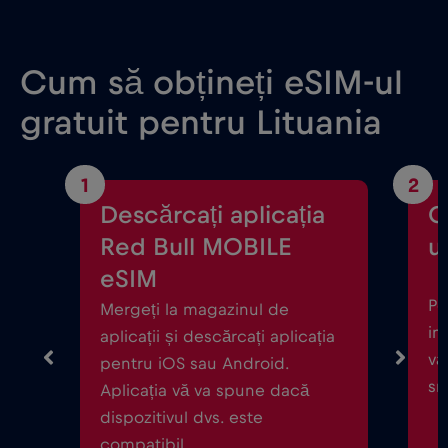
Cum să obțineți eSIM-ul
gratuit pentru Lituania
1
2
Descărcați aplicația
C
Red Bull MOBILE
ul
eSIM
Po
Mergeți la magazinul de
in
aplicații și descărcați aplicația
vă
pentru iOS sau Android.
sm
Aplicația vă va spune dacă
dispozitivul dvs. este
compatibil.