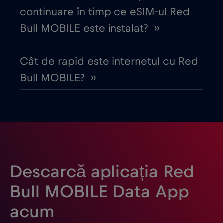
continuare în timp ce eSIM-ul Red
Dubai
€5
,-/GB
Bull MOBILE este instalat? ››
Ecuador
€4
,-/GB
Cât de rapid este internetul cu Red
Bull MOBILE? ››
Egipt
€12
,-/GB
Elveția
€5
,-/GB
Emiratele Arabe Unite (EAU)
€5
,-/GB
Descarcă aplicația Red
Estonia
€2
,-/GB
Bull MOBILE Data App
acum
Filipine
€12
,-/GB