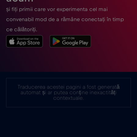
și fiți primii care vor experimenta cel mai
Finlanda
€2
,-/GB
convenabil mod de a rămâne conectați în timp
ce călătoriți.
Franța
€2
,-/GB
Gabon
€5
,-/GB
Georgia
€5
,-/GB
Traducerea acestei pagini a fost generată
automat și ar putea conține inexactități
Germania
€2
,-/GB
contextuale.
Ghana
€3
,-/GB
Gibraltar
€3
,-/GB