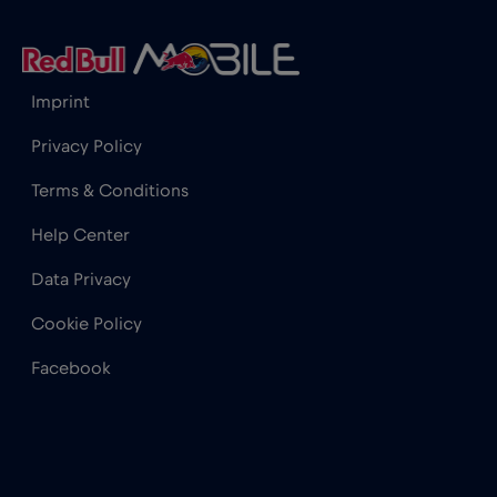
Grecia
€2
,-/GB
Imprint
Guatemala
€4
,-/GB
Privacy Policy
Terms & Conditions
Honduras
€4
,-/GB
Help Center
Hong Kong
€7
Data Privacy
,-/GB
Cookie Policy
India
€15
,-/GB
Facebook
Indonezia
€4
,-/GB
Irak
€6
,-/GB