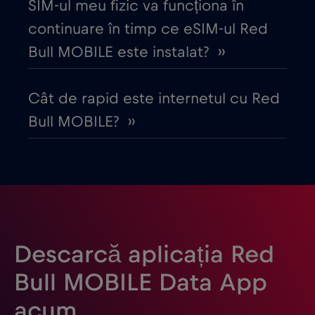
SIM-ul meu fizic va funcționa în
continuare în timp ce eSIM-ul Red
Dubai
€5
,-/GB
Bull MOBILE este instalat? ››
Ecuador
€4
,-/GB
Cât de rapid este internetul cu Red
Bull MOBILE? ››
Egipt
€12
,-/GB
Elveția
€5
,-/GB
Emiratele Arabe Unite (EAU)
€5
,-/GB
Descarcă aplicația Red
Estonia
€2
,-/GB
Bull MOBILE Data App
acum
Filipine
€12
,-/GB