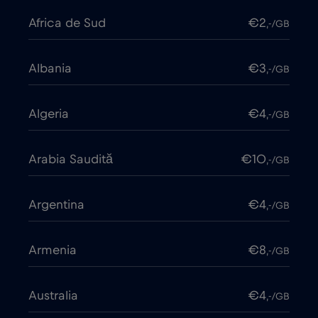
Africa de Sud
€2
,-/GB
Albania
€3
,-/GB
Algeria
€4
,-/GB
Arabia Saudită
€10
,-/GB
Argentina
€4
,-/GB
Armenia
€8
,-/GB
Australia
€4
,-/GB