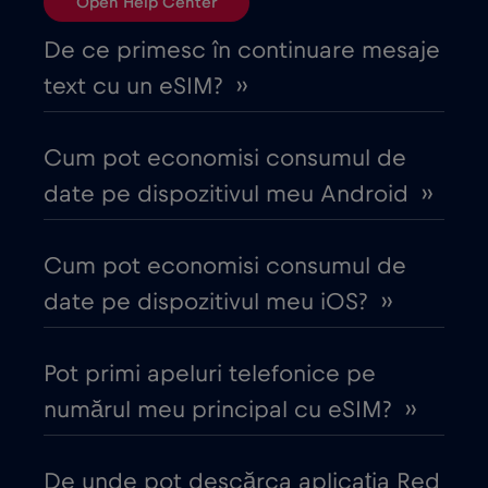
Open Help Center
Bulgaria
€2
,-/GB
De ce primesc în continuare mesaje
text cu un eSIM? ››
Canada
€4
,-/GB
Cum pot economisi consumul de
Canada - America de Nord Fotbal 2026
date pe dispozitivul meu Android ››
€1
,-/GB
Cum pot economisi consumul de
Chile
€7
,-/GB
date pe dispozitivul meu iOS? ››
China
€6
,-/GB
Pot primi apeluri telefonice pe
numărul meu principal cu eSIM? ››
Ciad
€4
,-/GB
De unde pot descărca aplicația Red
Cipru
€2
,-/GB