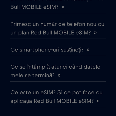
Bull MOBILE eSIM? ››
Columbia
€4
,-/GB
Primesc un număr de telefon nou cu
Coreea de Sud
un plan Red Bull MOBILE eSIM? ››
€4
,-/GB
Costa Rica
€4
Ce smartphone-uri susțineți? ››
,-/GB
Croația
€2
,-/GB
Ce se întâmplă atunci când datele
mele se termină? ››
Cruise & land Telenor Maritime
€18
,-/GB
Ce este un eSIM? Și ce pot face cu
Cruise only Telenor Maritime
€15
,-/GB
aplicația Red Bull MOBILE eSIM? ››
Danemarca
€2
,-/GB