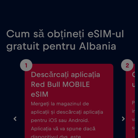
Cum să obțineți eSIM-ul
gratuit pentru Albania
1
2
Descărcați aplicația
C
Red Bull MOBILE
ul
eSIM
Po
Mergeți la magazinul de
in
aplicații și descărcați aplicația
vă
pentru iOS sau Android.
sm
Aplicația vă va spune dacă
dispozitivul dvs. este