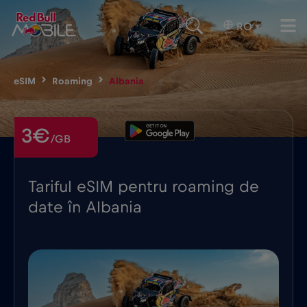
RO
▾
eSIM
Roaming
Albania
3€
/GB
Tariful eSIM pentru roaming de
date în Albania