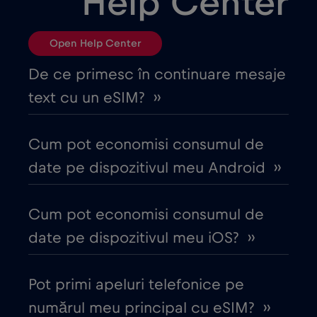
Help Center
Brazilia
€4
,-/GB
Open Help Center
Bulgaria
€2
,-/GB
De ce primesc în continuare mesaje
text cu un eSIM? ››
Canada
€4
,-/GB
Cum pot economisi consumul de
Canada - America de Nord Fotbal 2026
date pe dispozitivul meu Android ››
€1
,-/GB
Cum pot economisi consumul de
Chile
€7
,-/GB
date pe dispozitivul meu iOS? ››
China
€6
,-/GB
Pot primi apeluri telefonice pe
numărul meu principal cu eSIM? ››
Ciad
€4
,-/GB