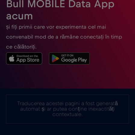
Bull MOBILE Data App
acum
Filipine
€12
,-/GB
și fiți primii care vor experimenta cel mai
Finlanda
€2
,-/GB
convenabil mod de a rămâne conectați în timp
ce călătoriți.
Franța
€2
,-/GB
Gabon
€5
,-/GB
Georgia
€5
,-/GB
Traducerea acestei pagini a fost generată
automat și ar putea conține inexactități
Germania
€2
,-/GB
contextuale.
Ghana
€3
,-/GB