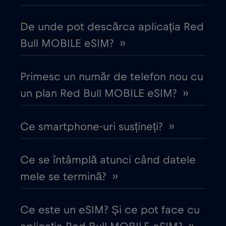
De unde pot descărca aplicația Red
Cipru
€2
,-/GB
Bull MOBILE eSIM? ››
Columbia
€4
,-/GB
Primesc un număr de telefon nou cu
Coreea de Sud
un plan Red Bull MOBILE eSIM? ››
€4
,-/GB
Costa Rica
€4
Ce smartphone-uri susțineți? ››
,-/GB
Croația
€2
,-/GB
Ce se întâmplă atunci când datele
mele se termină? ››
Cruise & land Telenor Maritime
€18
,-/GB
Ce este un eSIM? Și ce pot face cu
Cruise only Telenor Maritime
€15
,-/GB