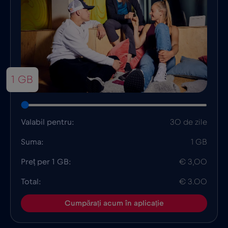
1 GB
Valabil pentru:
30 de zile
Suma:
1 GB
Preț per 1 GB:
€ 3,00
Total:
€ 3.00
Cumpărați acum în aplicație