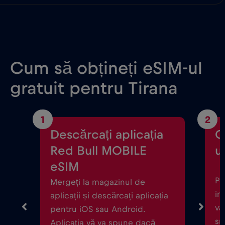
Cum să obțineți eSIM-ul
gratuit pentru Tirana
1
2
Descărcați aplicația
C
Red Bull MOBILE
ul
eSIM
Po
Mergeți la magazinul de
in
aplicații și descărcați aplicația
vă
pentru iOS sau Android.
sm
Aplicația vă va spune dacă