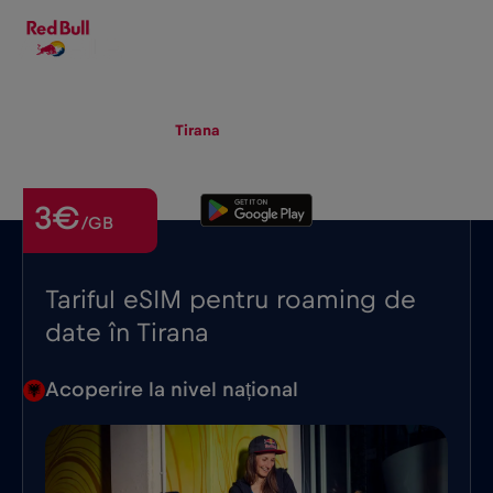
RO
▾
eSIM
Roaming
Tirana
3€
/GB
Tariful eSIM pentru roaming de
date în Tirana
Acoperire la nivel național