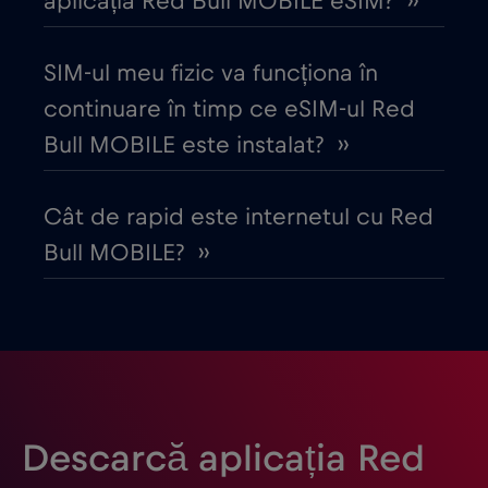
aplicația Red Bull MOBILE eSIM? ››
Danemarca
€2
,-/GB
SIM-ul meu fizic va funcționa în
continuare în timp ce eSIM-ul Red
Dubai
€5
,-/GB
Bull MOBILE este instalat? ››
Ecuador
€4
,-/GB
Cât de rapid este internetul cu Red
Bull MOBILE? ››
Egipt
€12
,-/GB
Elveția
€5
,-/GB
Emiratele Arabe Unite (EAU)
€5
,-/GB
Descarcă aplicația Red
Estonia
€2
,-/GB