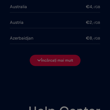
Australia
€4
,-/GB
Austria
€2
,-/GB
Azerbaidjan
€8
,-/GB
Bangladesh
€4
,-/GB
Încărcați mai mult
Belarus
€2
,-/GB
Belgia
€2
,-/GB
Bosnia și Herțegovina
€2
,-/GB