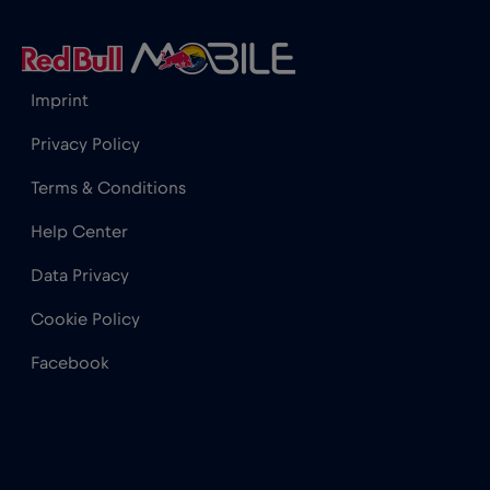
Grecia
€2
,-/GB
Imprint
Guatemala
€4
,-/GB
Privacy Policy
Terms & Conditions
Honduras
€4
,-/GB
Help Center
Hong Kong
€7
Data Privacy
,-/GB
Cookie Policy
India
€15
,-/GB
Facebook
Indonezia
€4
,-/GB
Irak
€6
,-/GB