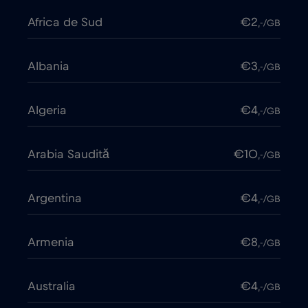
Africa de Sud
€2
,-/GB
Albania
€3
,-/GB
Algeria
€4
,-/GB
Arabia Saudită
€10
,-/GB
Argentina
€4
,-/GB
Armenia
€8
,-/GB
Australia
€4
,-/GB