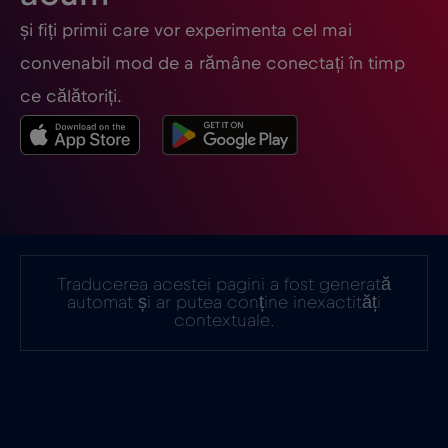
și fiți primii care vor experimenta cel mai
Finlanda
€2
,-/GB
convenabil mod de a rămâne conectați în timp
ce călătoriți.
Franța
€2
,-/GB
Gabon
€5
,-/GB
Georgia
€5
,-/GB
Traducerea acestei pagini a fost generată
automat și ar putea conține inexactități
Germania
€2
,-/GB
contextuale.
Ghana
€3
,-/GB
Gibraltar
€3
,-/GB