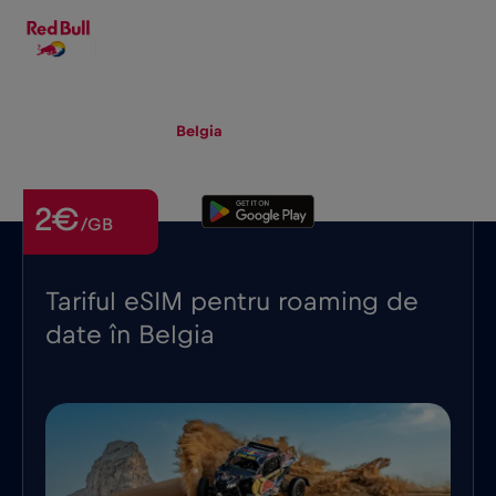
RO
▾
eSIM
Roaming
Belgia
2€
/GB
Tariful eSIM pentru roaming de
date în Belgia