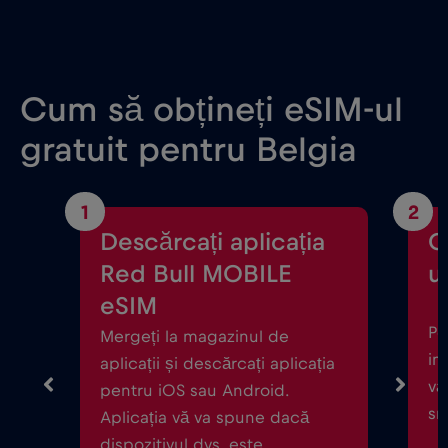
Cum să obțineți eSIM-ul
gratuit pentru Belgia
1
2
Descărcați aplicația
C
Red Bull MOBILE
ul
eSIM
Po
Mergeți la magazinul de
in
aplicații și descărcați aplicația
vă
pentru iOS sau Android.
sm
Aplicația vă va spune dacă
dispozitivul dvs. este