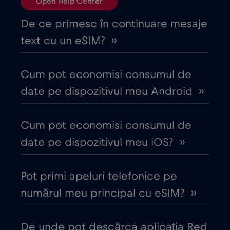
Open Help Center
Bulgaria
€2
,-/GB
De ce primesc în continuare mesaje
text cu un eSIM? ››
Canada
€4
,-/GB
Cum pot economisi consumul de
Canada - America de Nord Fotbal 2026
date pe dispozitivul meu Android ››
€1
,-/GB
Cum pot economisi consumul de
Chile
€7
,-/GB
date pe dispozitivul meu iOS? ››
China
€6
,-/GB
Pot primi apeluri telefonice pe
numărul meu principal cu eSIM? ››
Ciad
€4
,-/GB
De unde pot descărca aplicația Red
Cipru
€2
,-/GB