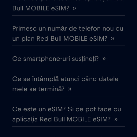
Bull MOBILE eSIM? ››
Columbia
€4
,-/GB
Primesc un număr de telefon nou cu
Coreea de Sud
un plan Red Bull MOBILE eSIM? ››
€4
,-/GB
Costa Rica
€4
Ce smartphone-uri susțineți? ››
,-/GB
Croația
€2
,-/GB
Ce se întâmplă atunci când datele
mele se termină? ››
Cruise & land Telenor Maritime
€18
,-/GB
Ce este un eSIM? Și ce pot face cu
Cruise only Telenor Maritime
€15
,-/GB
aplicația Red Bull MOBILE eSIM? ››
Danemarca
€2
,-/GB