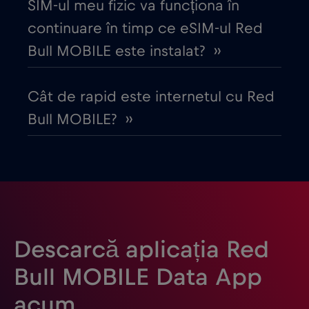
SIM-ul meu fizic va funcționa în
continuare în timp ce eSIM-ul Red
Dubai
€5
,-/GB
Bull MOBILE este instalat? ››
Ecuador
€4
,-/GB
Cât de rapid este internetul cu Red
Bull MOBILE? ››
Egipt
€12
,-/GB
Elveția
€5
,-/GB
Emiratele Arabe Unite (EAU)
€5
,-/GB
Descarcă aplicația Red
Estonia
€2
,-/GB
Bull MOBILE Data App
acum
Filipine
€12
,-/GB