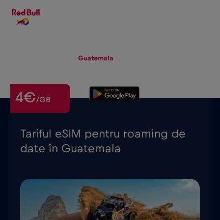
RO
▾
eSIM
Roaming
Guatemala
4€
/GB
Tariful eSIM pentru roaming de
date în Guatemala