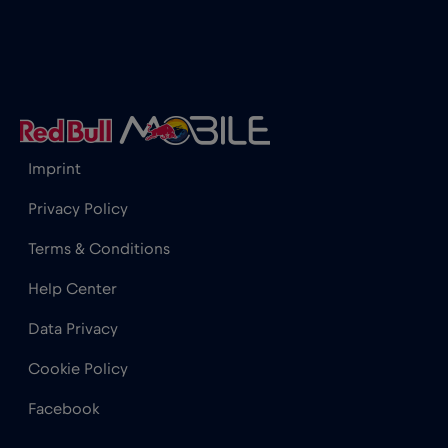
Ghana
€3
,-/GB
Gibraltar
€3
,-/GB
Grecia
€2
,-/GB
Imprint
Guatemala
€4
,-/GB
Privacy Policy
Terms & Conditions
Honduras
€4
,-/GB
Help Center
Hong Kong
€7
Data Privacy
,-/GB
Cookie Policy
India
€15
,-/GB
Facebook