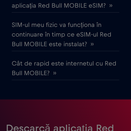
Cruise only Telenor Maritime
€15
,-/GB
aplicația Red Bull MOBILE eSIM? ››
Danemarca
€2
,-/GB
SIM-ul meu fizic va funcționa în
continuare în timp ce eSIM-ul Red
Dubai
€5
,-/GB
Bull MOBILE este instalat? ››
Ecuador
€4
,-/GB
Cât de rapid este internetul cu Red
Bull MOBILE? ››
Egipt
€12
,-/GB
Elveția
€5
,-/GB
Emiratele Arabe Unite (EAU)
€5
,-/GB
Descarcă aplicația Red