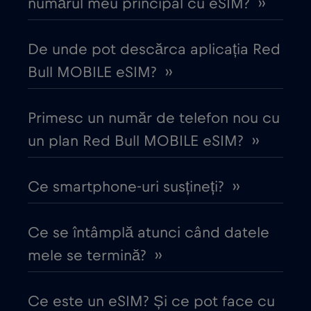
numărul meu principal cu eSIM? ››
Ciad
€4
,-/GB
De unde pot descărca aplicația Red
Cipru
€2
,-/GB
Bull MOBILE eSIM? ››
Columbia
€4
,-/GB
Primesc un număr de telefon nou cu
Coreea de Sud
un plan Red Bull MOBILE eSIM? ››
€4
,-/GB
Costa Rica
€4
Ce smartphone-uri susțineți? ››
,-/GB
Croația
€2
,-/GB
Ce se întâmplă atunci când datele
mele se termină? ››
Cruise & land Telenor Maritime
€18
,-/GB
Ce este un eSIM? Și ce pot face cu