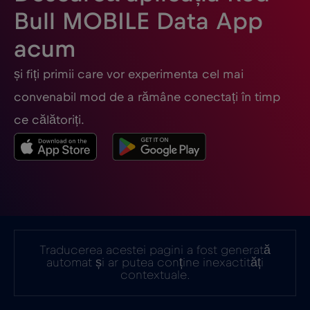
Estonia
€2
,-/GB
Bull MOBILE Data App
acum
Filipine
€12
,-/GB
și fiți primii care vor experimenta cel mai
Finlanda
€2
,-/GB
convenabil mod de a rămâne conectați în timp
ce călătoriți.
Franța
€2
,-/GB
Gabon
€5
,-/GB
Georgia
€5
,-/GB
Traducerea acestei pagini a fost generată
automat și ar putea conține inexactități
Germania
€2
,-/GB
contextuale.