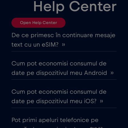
Help Center
Brazilia
€4
,-/GB
Open Help Center
Bulgaria
€2
,-/GB
De ce primesc în continuare mesaje
text cu un eSIM? ››
Canada
€4
,-/GB
Cum pot economisi consumul de
Canada - America de Nord Fotbal 2026
date pe dispozitivul meu Android ››
€1
,-/GB
Cum pot economisi consumul de
Chile
€7
,-/GB
date pe dispozitivul meu iOS? ››
China
€6
,-/GB
Pot primi apeluri telefonice pe