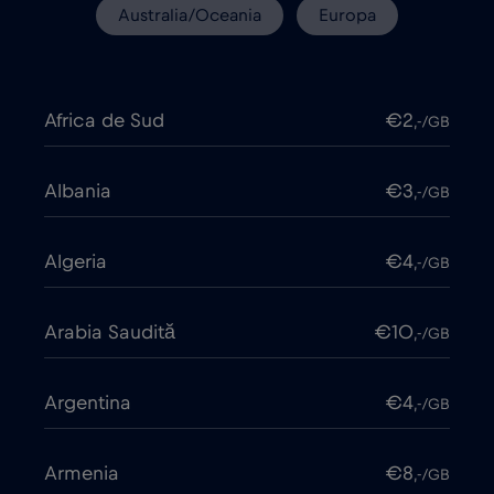
Australia/Oceania
Europa
Africa de Sud
€2
,-/GB
Albania
€3
,-/GB
Algeria
€4
,-/GB
Arabia Saudită
€10
,-/GB
Argentina
€4
,-/GB
Armenia
€8
,-/GB