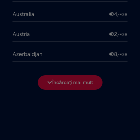
Australia
€4
,-/GB
Austria
€2
,-/GB
Azerbaidjan
€8
,-/GB
Bangladesh
€4
,-/GB
Încărcați mai mult
Belarus
€2
,-/GB
Belgia
€2
,-/GB
Bosnia și Herțegovina
€2
,-/GB