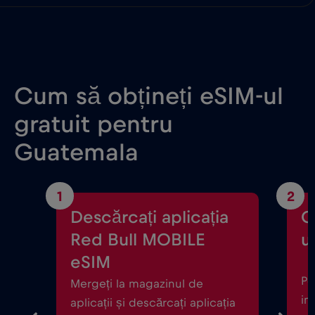
Cum să obțineți eSIM-ul
gratuit pentru
Guatemala
1
2
Descărcați aplicația
C
Red Bull MOBILE
ul
eSIM
Po
Mergeți la magazinul de
in
aplicații și descărcați aplicația