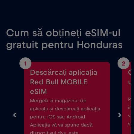
Cum să obțineți eSIM-ul
gratuit pentru Honduras
1
2
Descărcați aplicația
C
Red Bull MOBILE
ul
eSIM
Po
Mergeți la magazinul de
in
aplicații și descărcați aplicația
vă
pentru iOS sau Android.
sm
Aplicația vă va spune dacă
dispozitivul dvs. este