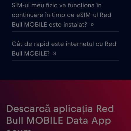
Danemarca
€2
,-/GB
SIM-ul meu fizic va funcționa în
continuare în timp ce eSIM-ul Red
Dubai
€5
,-/GB
Bull MOBILE este instalat? ››
Ecuador
€4
,-/GB
Cât de rapid este internetul cu Red
Bull MOBILE? ››
Egipt
€12
,-/GB
Elveția
€5
,-/GB
Emiratele Arabe Unite (EAU)
€5
,-/GB
Descarcă aplicația Red
Estonia
€2
,-/GB
Bull MOBILE Data App