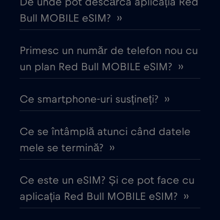
De unde pot descărca aplicația Red
Cipru
€2
,-/GB
Bull MOBILE eSIM? ››
Columbia
€4
,-/GB
Primesc un număr de telefon nou cu
Coreea de Sud
un plan Red Bull MOBILE eSIM? ››
€4
,-/GB
Costa Rica
€4
Ce smartphone-uri susțineți? ››
,-/GB
Croația
€2
,-/GB
Ce se întâmplă atunci când datele
mele se termină? ››
Cruise & land Telenor Maritime
€18
,-/GB
Ce este un eSIM? Și ce pot face cu
Cruise only Telenor Maritime
€15
,-/GB
aplicația Red Bull MOBILE eSIM? ››