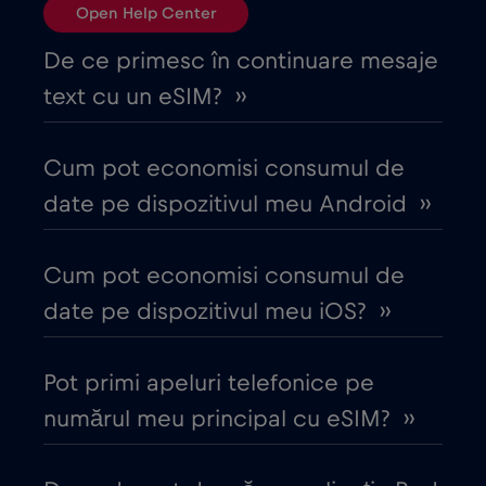
Open Help Center
Bulgaria
€2
,-/GB
De ce primesc în continuare mesaje
text cu un eSIM? ››
Canada
€4
,-/GB
Cum pot economisi consumul de
Canada - America de Nord Fotbal 2026
date pe dispozitivul meu Android ››
€1
,-/GB
Cum pot economisi consumul de
Chile
€7
,-/GB
date pe dispozitivul meu iOS? ››
China
€6
,-/GB
Pot primi apeluri telefonice pe
numărul meu principal cu eSIM? ››
Ciad
€4
,-/GB