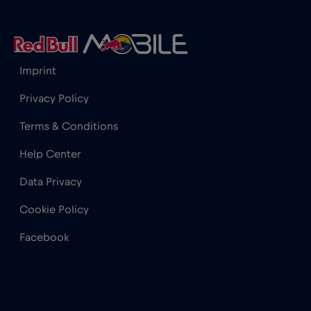
Gibraltar
€3
,-/GB
Grecia
€2
,-/GB
Imprint
Guatemala
€4
,-/GB
Privacy Policy
Terms & Conditions
Honduras
€4
,-/GB
Help Center
Hong Kong
€7
Data Privacy
,-/GB
Cookie Policy
India
€15
,-/GB
Facebook
Indonezia
€4
,-/GB