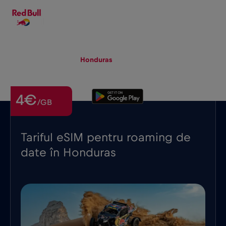
RO
▾
eSIM
Roaming
Honduras
4€
/GB
Tariful eSIM pentru roaming de
date în Honduras