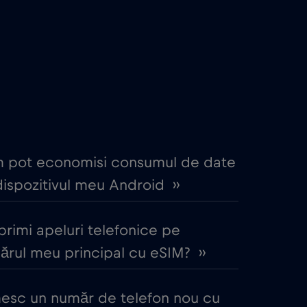
€4
,-/GB
€4
,-/GB
itime
€18
,-/GB
€2
,-/GB
 pot economisi consumul de date
ispozitivul meu Android ››
€4
,-/GB
primi apeluri telefonice pe
€5
,-/GB
rul meu principal cu eSIM? ››
€2
,-/GB
mesc un număr de telefon nou cu