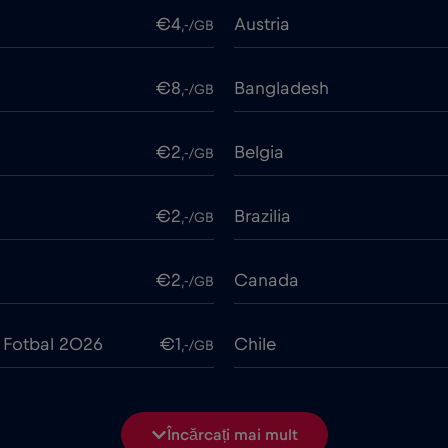
€4
Austria
,-/GB
€8
Bangladesh
,-/GB
€2
Belgia
,-/GB
€2
Brazilia
,-/GB
€2
Canada
,-/GB
 Fotbal 2026
€1
Chile
,-/GB
€6
Ciad
,-/GB
Încărcați mai mult