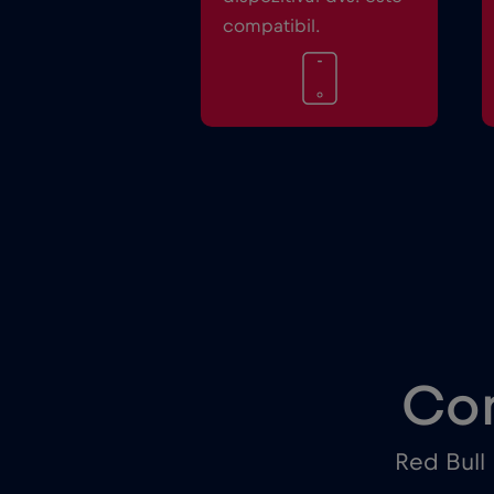
compatibil.
Con
Red Bull