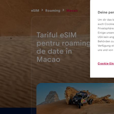
eSIM
Roaming
Macao
Deine per
Um dir das b
auch Cookie
Privatsphäre
Tariful eSIM
Einige unser
USA kein ang
pentru roaming
Behörden zu
Verfügung st
5€
de date în
uns und von 
Macao
Cookie-Ein