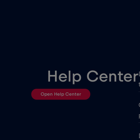
Cipru
Coreea de Sud
Croația
Cruise only Telenor Maritim
Help Center
Dubai
Open Help Center
Egipt
Emiratele Arabe Unite (EAU