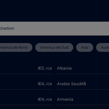
merica de Nord
America de Sud
Asia
Aust
€2
Albania
,-/GB
€4
Arabia Saudită
,-/GB
€4
Armenia
,-/GB