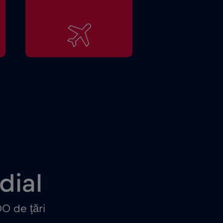
dial
0 de țări