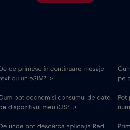
€2
Columbia
,-/GB
€4
Costa Rica
,-/GB
€2
Cruise & land Telenor Mar
,-/GB
e
€15
Danemarca
,-/GB
De ce primesc în continuare mesaje
Cum
text cu un eSIM? ››
pe d
€5
Ecuador
,-/GB
Cum pot economisi consumul de date
Pot 
€12
Elveția
,-/GB
pe dispozitivul meu iOS? ››
numă
)
€5
Estonia
,-/GB
De unde pot descărca aplicația Red
Pri