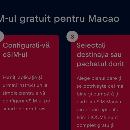
M-ul gratuit pentru Macao
3
Configurați-vă
Selectați
eSIM-ul
destinația sau
pachetul dorit
Porniți aplicația și
Alege planul care ți
urmați instrucțiunile
se potrivește cel mai
simple pentru a vă
bine și cumpără-ți
configura eSIM-ul pe
cartela eSIM Macau
smartphone-ul dvs.
direct din aplicație.
Primii 100MB sunt
complet gratuiți!