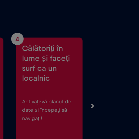
4
Călătoriți în
lume și faceți
surf ca un
localnic
Activați-vă planul de
date și începeți să
navigați!