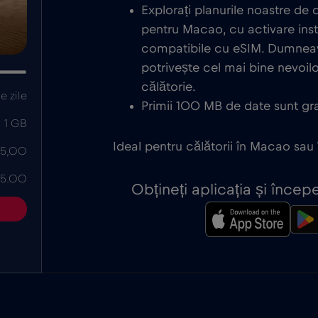
Explorați planurile noastre de
pentru Macao, cu activare ins
compatibile cu eSIM. Dumneav
potrivește cel mai bine nevoi
călătorie.
e zile
Primii 100 MB de date sunt grat
1 GB
Ideal pentru călătorii în Macao sau
 5,00
 5.00
Obțineți aplicația și înce