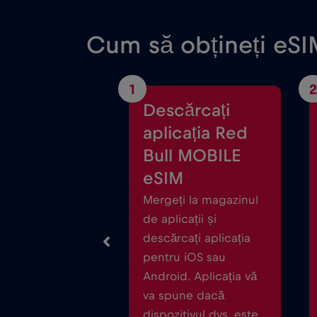
Cum să obțineți eSI
1
2
Descărcați
aplicația Red
Bull MOBILE
eSIM
Mergeți la magazinul
de aplicații și
descărcați aplicația
pentru iOS sau
Android. Aplicația vă
va spune dacă
dispozitivul dvs. este