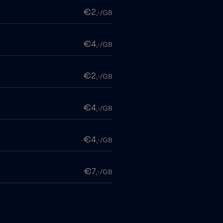
€2
,-/GB
€4
,-/GB
€2
,-/GB
€4
,-/GB
€4
,-/GB
€7
,-/GB
€4
,-/GB