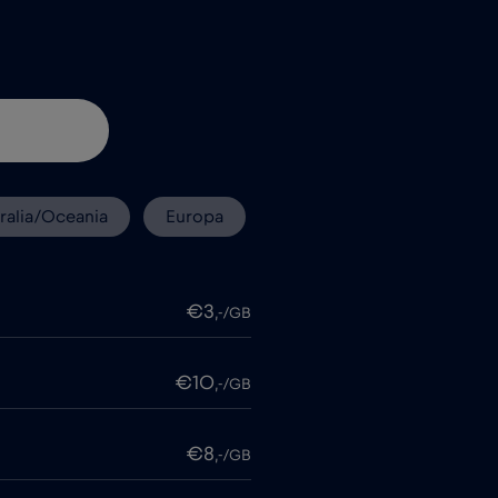
ralia/Oceania
Europa
€3
,-/GB
€10
,-/GB
€8
,-/GB