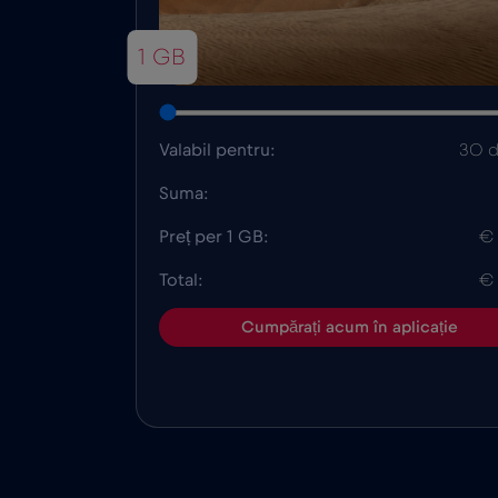
1 GB
Valabil pentru:
30 d
Suma:
Preț per 1 GB:
€
Total:
€
Cumpărați acum în aplicație