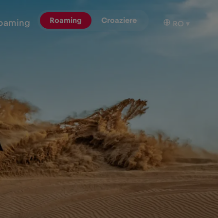
Roaming
Croaziere
oaming
RO
▾