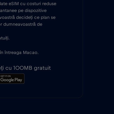
 date eSIM cu costuri reduse
tantanee pe dispozitive
oastră decideți ce plan se
lor dumneavoastră de
uiți.
 în întreaga Macao.
peți cu 100MB gratuit