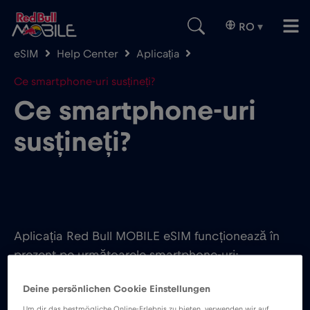
RO
▾
eSIM
Help Center
Aplicația
Ce smartphone-uri susțineți?
Ce smartphone-uri
susțineți?
Aplicația Red Bull MOBILE eSIM funcționează în
prezent pe următoarele smartphone-uri:
Deine persönlichen Cookie Einstellungen
Um dir das bestmögliche Online-Erlebnis zu bieten, verwenden wir auf