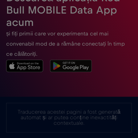
Bull MOBILE Data App
acum
și fiți primii care vor experimenta cel mai
convenabil mod de a rămâne conectați în timp
ce călătoriți.
Traducerea acestei pagini a fost generată
automat și ar putea conține inexactități
contextuale.