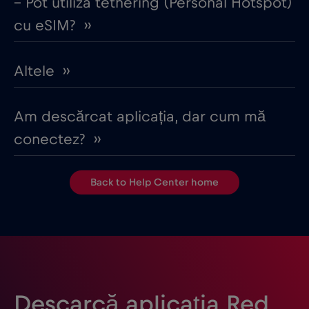
– Pot utiliza tethering (Personal Hotspot)
cu eSIM? ››
Altele ››
Am descărcat aplicația, dar cum mă
conectez? ››
Back to Help Center home
Descarcă aplicația Red