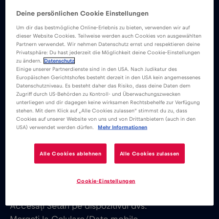
Deine persönlichen Cookie Einstellungen
Pe iOS:
Um dir das bestmögliche Online-Erlebnis zu bieten, verwenden wir auf
dieser Website Cookies. Teilweise werden auch Cookies von ausgewählten
Partnern verwendet. Wir nehmen Datenschutz ernst und respektieren deine
Privatsphäre: Du hast jederzeit die Möglichkeit deine Cookie-Einstellungen
Pentru a activa hotspotul dispozitivului dvs.,
zu ändern.
Datenschutz
urmați acești pași:
Einige unserer Partnerdienste sind in den USA. Nach Judikatur des
Europäischen Gerichtshofes besteht derzeit in den USA kein angemessenes
Datenschutzniveau. Es besteht daher das Risiko, dass deine Daten dem
Zugriff durch US-Behörden zu Kontroll- und Überwachungszwecken
Mergeți la Setări
unterliegen und dir dagegen keine wirksamen Rechtsbehelfe zur Verfügung
stehen. Mit dem Klick auf „Alle Cookies zulassen“ stimmst du zu, dass
Hotspot personal
Cookies auf unserer Website von uns und von Drittanbietern (auch in den
Selectați „Permite altor persoane să se alăture”
USA) verwendet werden dürfen.
Mehr Informationen
Accesați pagina de instalare a eSIM pentru a
verifica dacă este necesar APN. În cazul în care
Alle Cookies ablehnen
Alle Cookies zulassen
eSIM necesită ca APN-ul să fie setat manual, va
trebui să faceți acest lucru și pentru APN-ul
Cookie-Einstellungen
hotspot, după cum urmează:
Accesați Setări pe dispozitivul dvs.