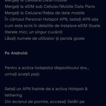
Mergeți la Celulare/Date mobile
Mergeți la eSIM sub Cellular/Mobile Data Plans
Mergeți la Celulare/Rețea de date mobile
În câmpul Personal Hotspot APN, tastați APN așa
cum este scris în detaliile de instalare eSIM (toate
literele mici, un singur cuvânt)
Lăsați numele de utilizator și parola goale
Pe Android:
Pentru a activa hotspotul dispozitivului dvs.,
urmați acești pași:
Setați un APN înainte de a activa Hotspot &
tethering
Din ecranul de pornire, accesați Setări pe