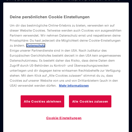
teu eSIM da Red Bull MOBILE, desde que seja
suportado pelo teu dispositivo e pela rede.
Deine persönlichen Cookie Einstellungen
Um dir das bestmögliche Online-Erlebnis zu bieten, verwenden wir auf
dieser Website Cookies. Teilweise werden auch Cookies von ausgewählten
No iOS:
Partnern verwendet. Wir nehmen Datenschutz ernst und respektieren deine
Privatsphäre: Du hast jederzeit die Möglichkeit deine Cookie-Einstellungen
zu ändern.
Datenschutz
Para ativar o ponto de acesso do teu dispositivo,
Einige unserer Partnerdienste sind in den USA. Nach Judikatur des
Europäischen Gerichtshofes besteht derzeit in den USA kein angemessenes
segue estes passos:
Datenschutzniveau. Es besteht daher das Risiko, dass deine Daten dem
Zugriff durch US-Behörden zu Kontroll- und Überwachungszwecken
unterliegen und dir dagegen keine wirksamen Rechtsbehelfe zur Verfügung
stehen. Mit dem Klick auf „Alle Cookies zulassen“ stimmst du zu, dass
Vai a Definições
Cookies auf unserer Website von uns und von Drittanbietern (auch in den
Hotspot pessoal
USA) verwendet werden dürfen.
Mehr Informationen
Ativa a opção “Permitir a participação de outros”
Vai à página de instalação do teu eSIM para
Alle Cookies ablehnen
Alle Cookies zulassen
verificares se o APN é necessário. Caso o eSIM
exija que o APN seja definido manualmente, terás
Cookie-Einstellungen
de o fazer também para o APN do hotspot, como