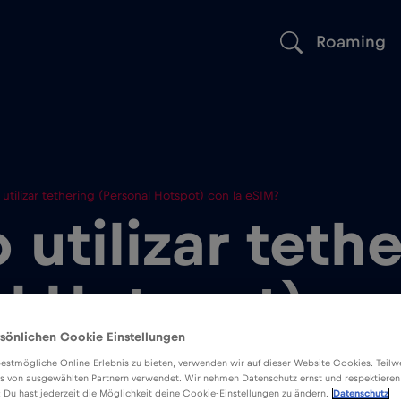
Roaming
utilizar tethering (Personal Hotspot) con la eSIM?
 utilizar teth
l Hotspot) co
sönlichen Cookie Einstellungen
estmögliche Online-Erlebnis zu bieten, verwenden wir auf dieser Website Cookies. Teil
s von ausgewählten Partnern verwendet. Wir nehmen Datenschutz ernst und respektieren
: Du hast jederzeit die Möglichkeit deine Cookie-Einstellungen zu ändern.
Datenschutz