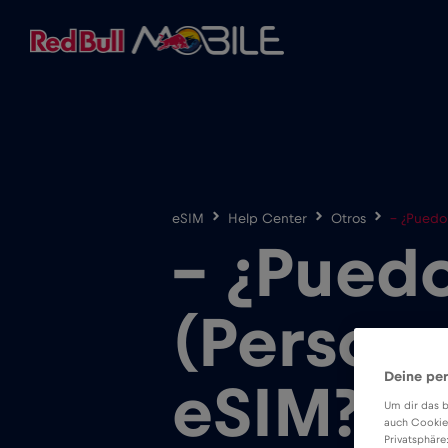
eSIM
Help Center
Otros
– ¿Puedo 
– ¿Puedo
(Persona
Deine per
eSIM?
Um dir das b
auch Cookie
Privatsphäre