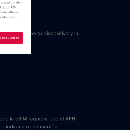
 derzeit in den
f durch US-
tsbehelfe zur
 Website von
ompatible con tu dispositivo y la
ies zulassen
 que la eSIM requiera que el APN
e indica a continuación: