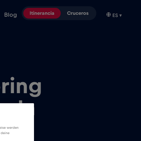
Itinerancia
Cruceros
Blog
ES
▾
ering
n la
weise werden
 deine