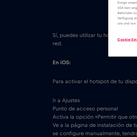
Einige unser
USA kein ang
Behörden zu
Verfügung st
uns und von 
Sí, puedes utilizar tu hotspot pe
Cookie-Ein
red.
En iOS:
Para activar el hotspot de tu dispo
Ir a Ajustes
Punto de acceso personal
Activa la opción «Permitir que otr
Ve a la página de instalación de 
se configure manualmente, tendrá