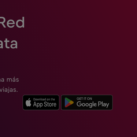
 Red
ata
ma más
iajas.