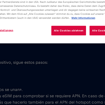
er Partnerdienste sind in den USA. Nach Judikatur des Europäischen Gerichtshofes besteht
emessenes Datenschutzniveau. Es besteht daher das Risiko, dass deine Daten dem Zugrif
 Kontroll- und Überwachungszwecken unterliegen und dir dagegen keine wirksamen Rech
ehen. Mit dem Klick auf „Alle Cookies zulassen“ stimmst du zu, dass Cookies auf unserer
Drittanbietern (auch in den USA) verwendet werden dürfen.
Mehr Informationen
rsonal con tu eSIM de Red Bull MOBILE siempre que sea c
stellungen
Alle Cookies ablehnen
Alle Cook
sitivo, sigue estos pasos:
os se unan».
tu eSIM para comprobar si se requiere APN. En caso de
s que hacerlo también para el APN del hotspot como s