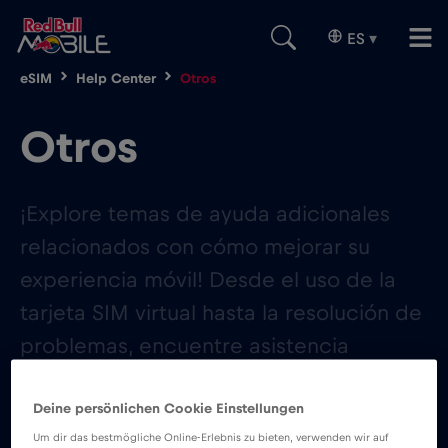
ES
▾
eSIM
Help Center
Otros
Otros
¡Explore temas de ayuda adicionales
relacionados con cómo mejorar su
experiencia móvil! Desde el uso de la
tarjeta SIM virtual hasta la resolución de
problemas, encuentre asistencia
integral para optimizar su experiencia
móvil general.
Deine persönlichen Cookie Einstellungen
Um dir das bestmögliche Online-Erlebnis zu bieten, verwenden wir auf