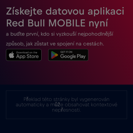
Získejte datovou aplikaci
Red Bull MOBILE nyní
a buďte první, kdo si vyzkouší nejpohodlnější
způsob, jak zůstat ve spojení na cestách.
Překlad této stránky byl vygenerován
automaticky a může obsahovat kontextové
nepřesnosti.