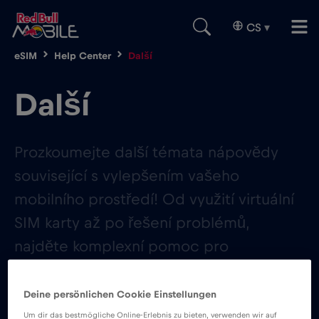
CS
▾
eSIM
Help Center
Další
Další
Prozkoumejte další témata nápovědy
související s vylepšením vašeho
mobilního prostředí! Od využití virtuální
SIM karty až po řešení problémů,
najděte komplexní pomoc pro
optimalizaci celkového mobilního
zážitku.
Deine persönlichen Cookie Einstellungen
Um dir das bestmögliche Online-Erlebnis zu bieten, verwenden wir auf