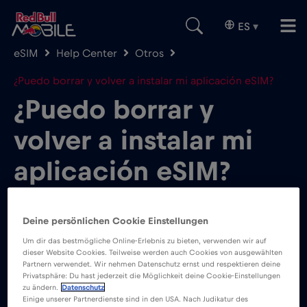
ES
▾
eSIM
Help Center
Otros
¿Puedo borrar y volver a instalar mi aplicación eSIM?
¿Puedo borrar y
volver a instalar mi
aplicación eSIM?
Deine persönlichen Cookie Einstellungen
Um dir das bestmögliche Online-Erlebnis zu bieten, verwenden wir auf
dieser Website Cookies. Teilweise werden auch Cookies von ausgewählten
La eSIM está asociada a tu plan de datos, y
Partnern verwendet. Wir nehmen Datenschutz ernst und respektieren deine
Privatsphäre: Du hast jederzeit die Möglichkeit deine Cookie-Einstellungen
eliminar la aplicación eSIM eliminará el plan de
zu ändern.
Datenschutz
Einige unserer Partnerdienste sind in den USA. Nach Judikatur des
datos de tu teléfono, por lo que deberías evitar