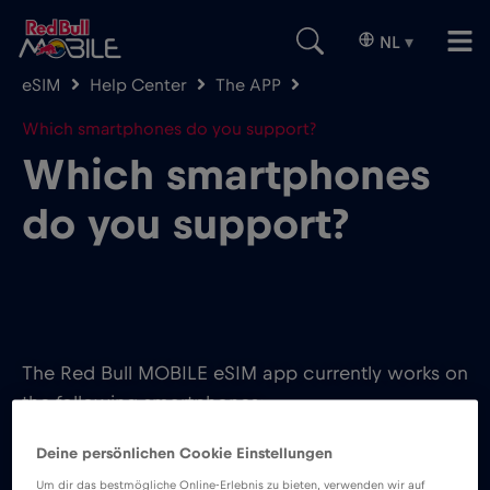
NL
▾
eSIM
Help Center
The APP
Which smartphones do you support?
Which smartphones
do you support?
The Red Bull MOBILE eSIM app currently works on
the following smartphones:
SEARCH FOR SUPPORTED iOS AND ANDROID
Deine persönlichen Cookie Einstellungen
DEVICES:
Um dir das bestmögliche Online-Erlebnis zu bieten, verwenden wir auf