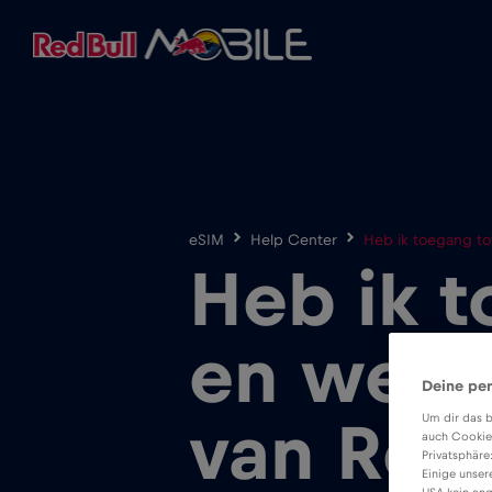
eSIM
Help Center
Heb ik toegang to
Heb ik t
en webs
Deine per
Um dir das b
van Red
auch Cookie
Privatsphäre
Einige unser