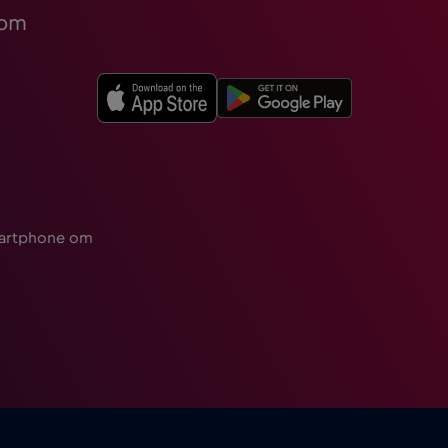
 om
martphone om