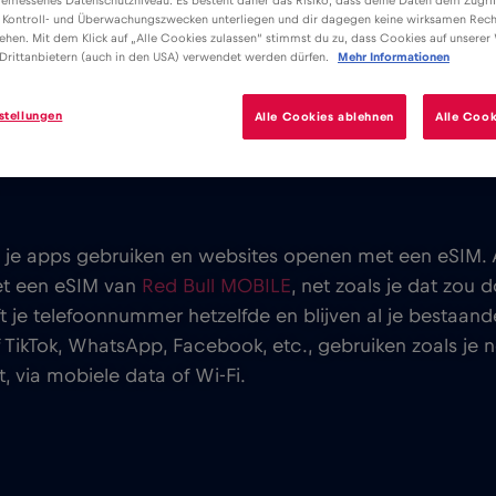
emessenes Datenschutzniveau. Es besteht daher das Risiko, dass deine Daten dem Zugrif
 Kontroll- und Überwachungszwecken unterliegen und dir dagegen keine wirksamen Rech
ehen. Mit dem Klick auf „Alle Cookies zulassen“ stimmst du zu, dass Cookies auf unserer
Drittanbietern (auch in den USA) verwendet werden dürfen.
Mehr Informationen
stellungen
Alle Cookies ablehnen
Alle Cook
eld rond en we willen allemaal verbonden blijven terw
, postings, videoclips, contact houden met familie en v
 al je apps gebruiken en websites openen met een eSIM. 
et een eSIM van
Red Bull MOBILE
, net zoals je dat zou 
ijft je telefoonnummer hetzelfde en blijven al je besta
ef TikTok, WhatsApp, Facebook, etc., gebruiken zoals je 
, via mobiele data of Wi-Fi.