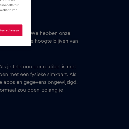
f durch US-
tsbehelfe zur
 Website von
ies zulassen
ijl we reizen. We hebben onze
rienden, op de hoogte blijven van
Als je telefoon compatibel is met
doen met een fysieke simkaart. Als
ande apps en gegevens ongewijzigd.
normaal zou doen, zolang je