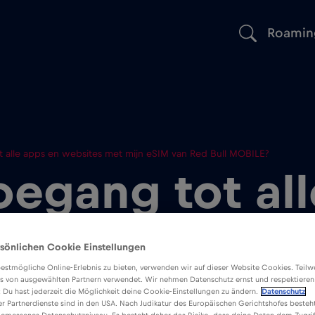
Roamin
t alle apps en websites met mijn eSIM van Red Bull MOBILE?
oegang tot al
ites met mijn
sönlichen Cookie Einstellungen
estmögliche Online-Erlebnis zu bieten, verwenden wir auf dieser Website Cookies. Teil
 Bull MOBILE?
s von ausgewählten Partnern verwendet. Wir nehmen Datenschutz ernst und respektieren
: Du hast jederzeit die Möglichkeit deine Cookie-Einstellungen zu ändern.
Datenschutz
er Partnerdienste sind in den USA. Nach Judikatur des Europäischen Gerichtshofes besteht