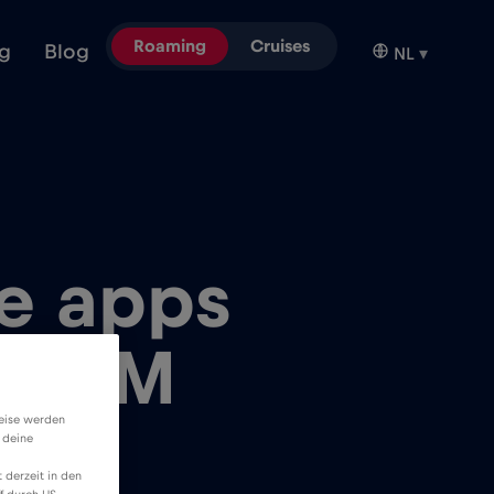
Roaming
Cruises
g
Blog
NL
▾
le apps
 eSIM
weise werden
 deine
 derzeit in den