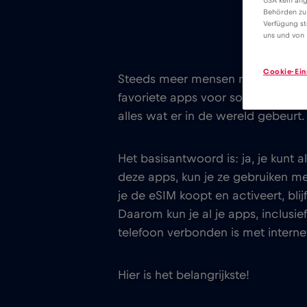
USA kein ang
Behörden zu
Verfügung st
uns und von 
Cookie-Ein
Steeds meer mensen reizen de wer
favoriete apps voor sociale media
alles wat er in de wereld gebeurt.
Het basisantwoord is: ja, je kunt
deze apps, kun je ze gebruiken m
je de eSIM koopt en activeert, bl
Daarom kun je al je apps, inclusi
telefoon verbonden is met internet
Hier is het belangrijkste!