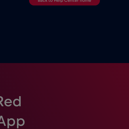
Back to Help Center home
Red
 App