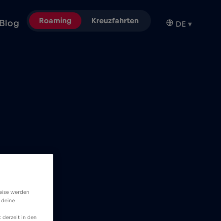
Roaming
Kreuzfahrten
Blog
DE
▾
weise werden
 deine
 derzeit in den