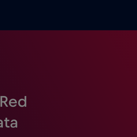
 Red
ata