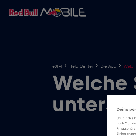
eSIM
Help Center
Die App
Welche
Welche 
unterstü
Deine per
Um dir das b
auch Cookie
Privatsphäre
Einige unser