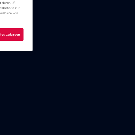
f durch US-
tsbehelfe zur
 Website von
ies zulassen