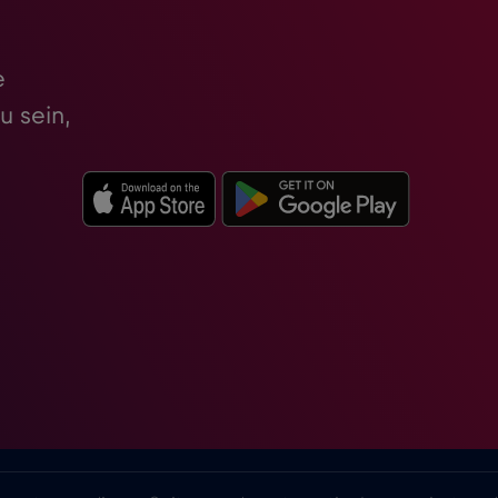
e
u sein,