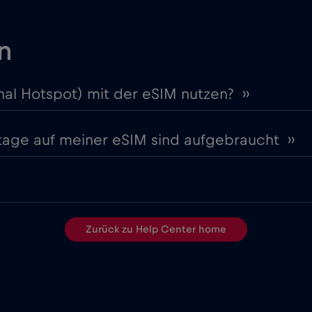
n
nal Hotspot) mit der eSIM nutzen? ››
stage auf meiner eSIM sind aufgebraucht ››
Zurück zu Help Center home