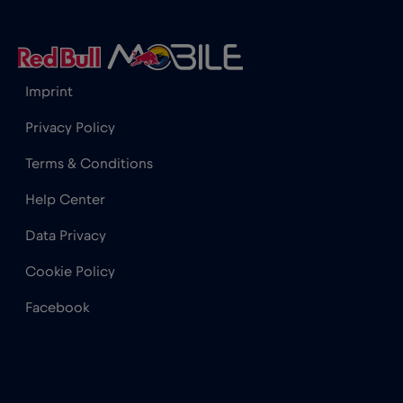
Gibraltar
€3
,-/GB
Grecia
€2
,-/GB
Imprint
Guatemala
€4
,-/GB
Privacy Policy
Terms & Conditions
Honduras
€4
,-/GB
Help Center
Hong Kong
€7
Data Privacy
,-/GB
Cookie Policy
India
€15
,-/GB
Facebook
Indonezia
€4
,-/GB