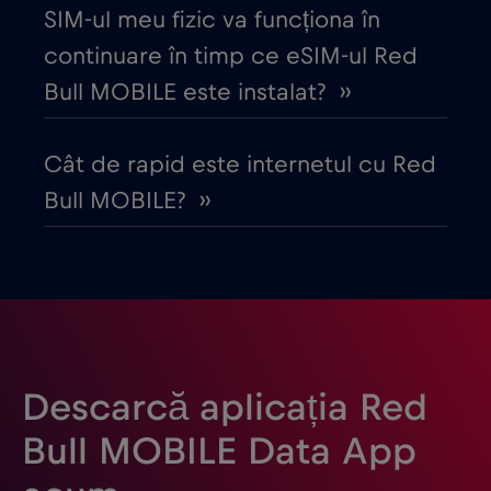
Danemarca
€2
,-/GB
SIM-ul meu fizic va funcționa în
continuare în timp ce eSIM-ul Red
Dubai
€5
,-/GB
Bull MOBILE este instalat? ››
Ecuador
€4
,-/GB
Cât de rapid este internetul cu Red
Bull MOBILE? ››
Egipt
€12
,-/GB
Elveția
€5
,-/GB
Emiratele Arabe Unite (EAU)
€5
,-/GB
Descarcă aplicația Red
Estonia
€2
,-/GB
Bull MOBILE Data App