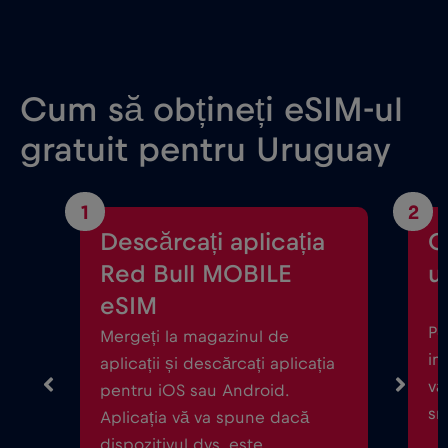
Cum să obțineți eSIM-ul
gratuit pentru Uruguay
1
2
Descărcați aplicația
C
Red Bull MOBILE
ul
eSIM
Po
Mergeți la magazinul de
in
aplicații și descărcați aplicația
vă
pentru iOS sau Android.
sm
Aplicația vă va spune dacă
dispozitivul dvs. este