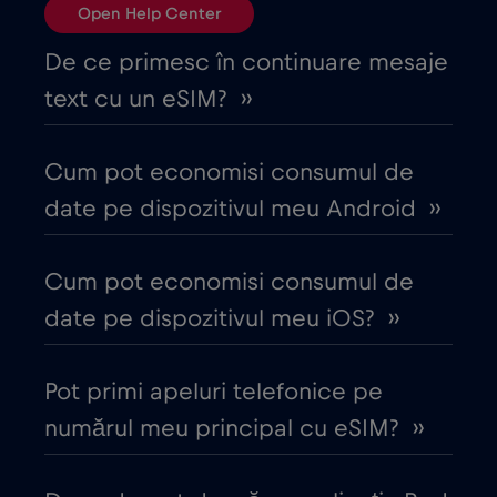
Open Help Center
Bulgaria
€2
,-/GB
De ce primesc în continuare mesaje
text cu un eSIM? ››
Canada
€4
,-/GB
Cum pot economisi consumul de
Canada - America de Nord Fotbal 2026
date pe dispozitivul meu Android ››
€1
,-/GB
Cum pot economisi consumul de
Chile
€7
,-/GB
date pe dispozitivul meu iOS? ››
China
€6
,-/GB
Pot primi apeluri telefonice pe
numărul meu principal cu eSIM? ››
Ciad
€4
,-/GB