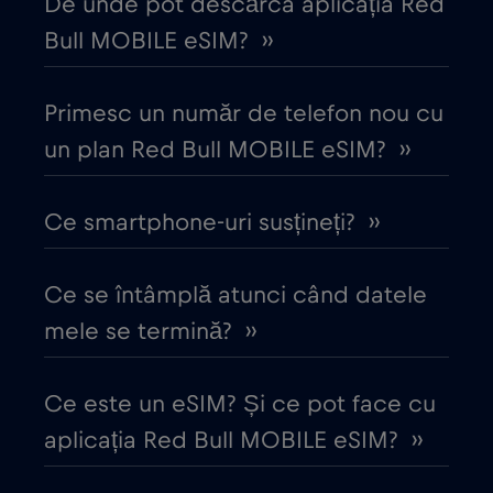
De unde pot descărca aplicația Red
Cipru
€2
,-/GB
Bull MOBILE eSIM? ››
Columbia
€4
,-/GB
Primesc un număr de telefon nou cu
Coreea de Sud
un plan Red Bull MOBILE eSIM? ››
€4
,-/GB
Costa Rica
€4
Ce smartphone-uri susțineți? ››
,-/GB
Croația
€2
,-/GB
Ce se întâmplă atunci când datele
mele se termină? ››
Cruise & land Telenor Maritime
€18
,-/GB
Ce este un eSIM? Și ce pot face cu
Cruise only Telenor Maritime
€15
,-/GB
aplicația Red Bull MOBILE eSIM? ››