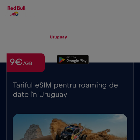
RO
▾
eSIM
Roaming
Uruguay
9€
/GB
Tariful eSIM pentru roaming de
date în Uruguay