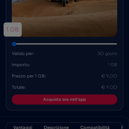
1 GB
Valido per:
30 giorni
Importo:
1 GB
Prezzo per 1 GB:
€ 9,00
Totale:
€ 9.00
Acquista ora nell'app
Vantaggi
Descrizione
Compatibilità
Fat