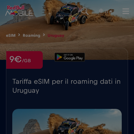
IT
▾
eSIM
Roaming
Uruguay
9€
/GB
Tariffa eSIM per il roaming dati in
Uruguay