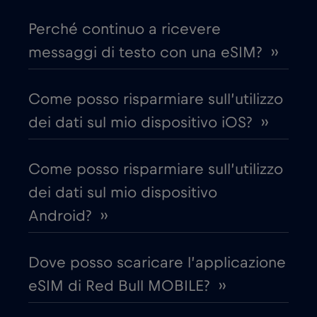
Perché continuo a ricevere
Chad
€4
,-/GB
messaggi di testo con una eSIM? ››
Cile
€7
,-/GB
Come posso risparmiare sull’utilizzo
dei dati sul mio dispositivo iOS? ››
Cina
€6
,-/GB
Come posso risparmiare sull’utilizzo
Cipro
€2
,-/GB
dei dati sul mio dispositivo
Android? ››
Colombia
€4
,-/GB
Dove posso scaricare l’applicazione
Corea del Sud
€4
,-/GB
eSIM di Red Bull MOBILE? ››
Costa Rica
€4
,-/GB