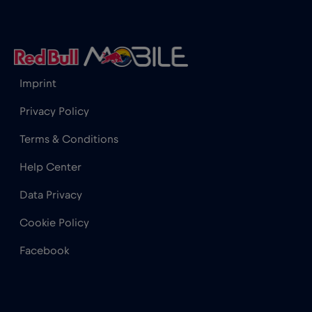
Hong Kong
€7
,-/GB
Imprint
India
€15
,-/GB
Privacy Policy
Indonesia
€4
,-/GB
Terms & Conditions
Help Center
Iraq
€6
,-/GB
Data Privacy
Irlanda
€2
,-/GB
Cookie Policy
Facebook
Islanda
€2
,-/GB
Israele
€3
,-/GB