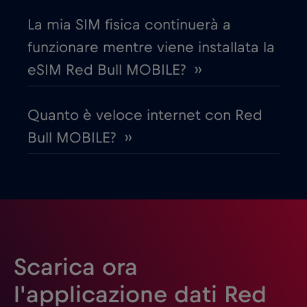
La mia SIM fisica continuerà a
Emirati Arabi Uniti (UAE)
€5
,-/GB
funzionare mentre viene installata la
eSIM Red Bull MOBILE? ››
Estonia
€2
,-/GB
Quanto è veloce internet con Red
Filippine
€12
,-/GB
Bull MOBILE? ››
Finlandia
€2
,-/GB
Francia
€2
,-/GB
Gabon
€5
,-/GB
Scarica ora
l'applicazione dati Red
Georgia
€5
,-/GB