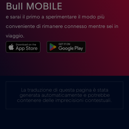
Bull MOBILE
Germania
€2
e sarai il primo a sperimentare il modo più
,-/GB
conveniente di rimanere connesso mentre sei in
Ghana
€3
,-/GB
viaggio.
Giappone
€8
,-/GB
Gibilterra
€3
,-/GB
La traduzione di questa pagina è stata
Grecia
€2
,-/GB
generata automaticamente e potrebbe
contenere delle imprecisioni contestuali.
Guatemala
€4
,-/GB
Honduras
€4
,-/GB