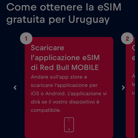
Come ottenere la eSIM
gratuita per Uruguay
1
2
Scaricare
C
l’applicazione eSIM
e
di Red Bull MOBILE
Av
Andare sull’app store e
le
scaricare l’applicazione per
un
iOS o Android. L’applicazione vi
dirà se il vostro dispositivo è
compatibile.