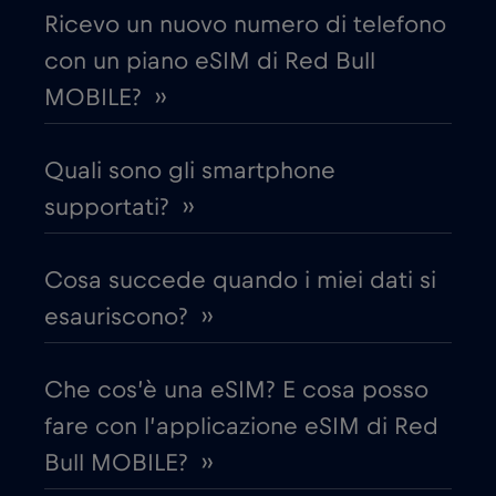
Ricevo un nuovo numero di telefono
con un piano eSIM di Red Bull
Croazia
€2
,-/GB
MOBILE? ››
Cruise & land Telenor Maritime
€18
,-/GB
Quali sono gli smartphone
Cruise only Telenor Maritime
supportati? ››
€15
,-/GB
Danimarca
€2
Cosa succede quando i miei dati si
,-/GB
esauriscono? ››
Dubai
€5
,-/GB
Che cos’è una eSIM? E cosa posso
Ecuador
€4
,-/GB
fare con l’applicazione eSIM di Red
Bull MOBILE? ››
Egitto
€12
,-/GB