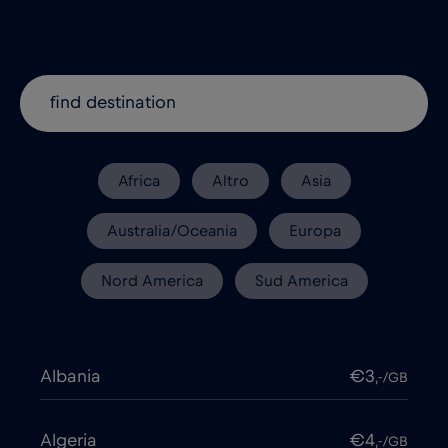
Africa
Altro
Asia
Australia/Oceania
Europa
Nord America
Sud America
Albania
€3
,-/GB
Algeria
€4
,-/GB