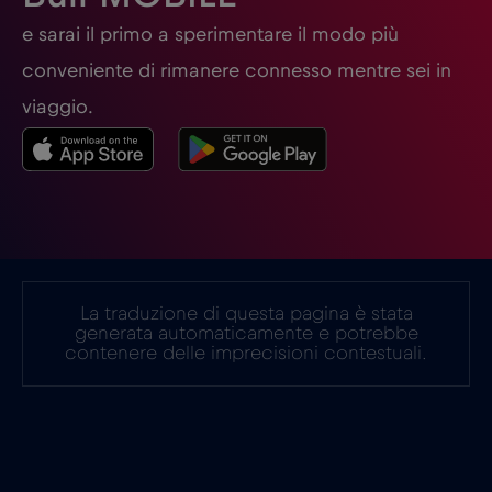
Germania
€2
e sarai il primo a sperimentare il modo più
,-/GB
conveniente di rimanere connesso mentre sei in
Ghana
€3
,-/GB
viaggio.
Giappone
€8
,-/GB
Gibilterra
€3
,-/GB
La traduzione di questa pagina è stata
Grecia
€2
,-/GB
generata automaticamente e potrebbe
contenere delle imprecisioni contestuali.
Guatemala
€4
,-/GB
Honduras
€4
,-/GB