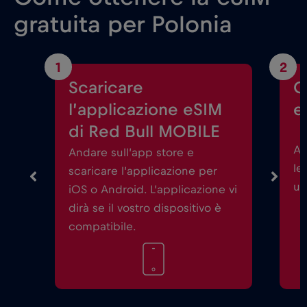
gratuita per Polonia
1
2
Scaricare
C
l’applicazione eSIM
e
di Red Bull MOBILE
Av
Andare sull’app store e
le
scaricare l’applicazione per
un
iOS o Android. L’applicazione vi
dirà se il vostro dispositivo è
compatibile.