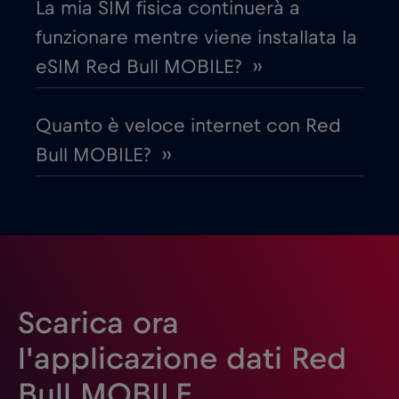
La mia SIM fisica continuerà a
Emirati Arabi Uniti (UAE)
€5
,-/GB
funzionare mentre viene installata la
eSIM Red Bull MOBILE? ››
Estonia
€2
,-/GB
Quanto è veloce internet con Red
Filippine
€12
,-/GB
Bull MOBILE? ››
Finlandia
€2
,-/GB
Francia
€2
,-/GB
Gabon
€5
,-/GB
Scarica ora
l'applicazione dati Red
Georgia
€5
,-/GB
Bull MOBILE