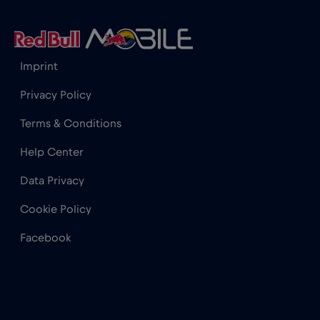
Hong Kong
€7
,-/GB
Imprint
India
€15
,-/GB
Privacy Policy
Indonesia
€4
,-/GB
Terms & Conditions
Help Center
Iraq
€6
,-/GB
Data Privacy
Irlanda
€2
,-/GB
Cookie Policy
Facebook
Islanda
€2
,-/GB
Israele
€3
,-/GB