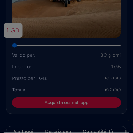
1 GB
Valido per:
30 giorni
Importo:
1 GB
Prezzo per 1 GB:
€ 2,00
Totale:
€ 2.00
Acquista ora nell'app
Vantaggi
Descrizione
Compatibilità
Fat