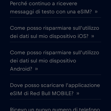
Perché continuo a ricevere
Chad
€4
,-/GB
messaggi di testo con una eSIM? ››
Cile
€7
,-/GB
Come posso risparmiare sull’utilizzo
dei dati sul mio dispositivo iOS? ››
Cina
€6
,-/GB
Come posso risparmiare sull’utilizzo
Cipro
€2
,-/GB
dei dati sul mio dispositivo
Android? ››
Colombia
€4
,-/GB
Dove posso scaricare l’applicazione
Corea del Sud
€4
,-/GB
eSIM di Red Bull MOBILE? ››
Costa Rica
€4
,-/GB
Ricevo un nuovo numero di telefono