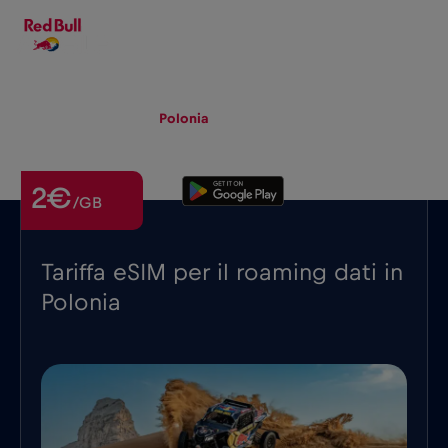
IT
▾
eSIM
Roaming
Polonia
2€
/GB
Tariffa eSIM per il roaming dati in
Polonia