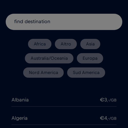
Africa
Altro
Asia
Australia/Oceania
Europa
Nord America
Sud America
Albania
€3
,-/GB
Algeria
€4
,-/GB