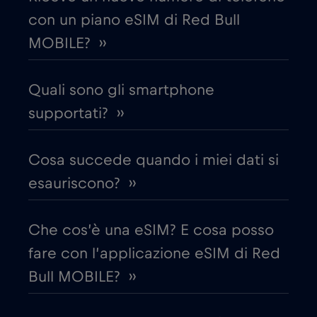
con un piano eSIM di Red Bull
Croazia
€2
,-/GB
MOBILE? ››
Cruise & land Telenor Maritime
€18
,-/GB
Quali sono gli smartphone
Cruise only Telenor Maritime
supportati? ››
€15
,-/GB
Danimarca
€2
Cosa succede quando i miei dati si
,-/GB
esauriscono? ››
Dubai
€5
,-/GB
Che cos’è una eSIM? E cosa posso
Ecuador
€4
,-/GB
fare con l’applicazione eSIM di Red
Bull MOBILE? ››
Egitto
€12
,-/GB