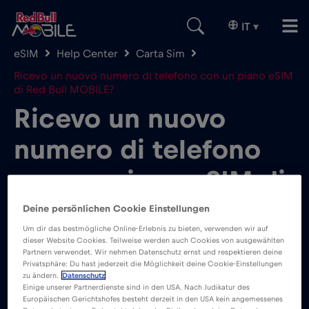
IT
▾
eSIM
Help Center
Carta Sim
Ricevo un nuovo numero di telefono con un piano eSIM
di Red Bull MOBILE?
Ricevo un nuovo
numero di telefono
con un piano eSIM di
Red Bull MOBILE?
Deine persönlichen Cookie Einstellungen
Um dir das bestmögliche Online-Erlebnis zu bieten, verwenden wir auf
dieser Website Cookies. Teilweise werden auch Cookies von ausgewählten
Partnern verwendet. Wir nehmen Datenschutz ernst und respektieren deine
Privatsphäre: Du hast jederzeit die Möglichkeit deine Cookie-Einstellungen
zu ändern.
Datenschutz
Einige unserer Partnerdienste sind in den USA. Nach Judikatur des
Europäischen Gerichtshofes besteht derzeit in den USA kein angemessenes
Si tratta di un piano solo dati, quindi non c’è