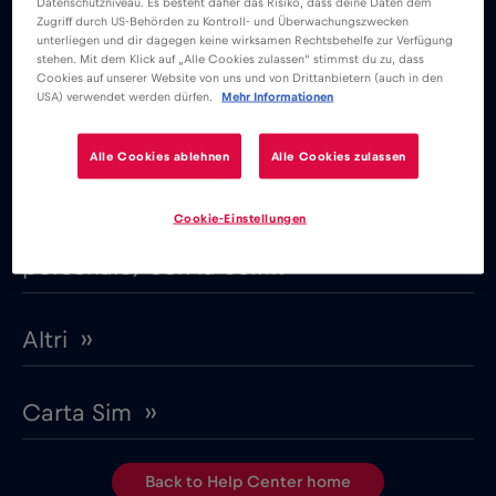
Datenschutzniveau. Es besteht daher das Risiko, dass deine Daten dem
bisogno di un nuovo numero.
Zugriff durch US-Behörden zu Kontroll- und Überwachungszwecken
unterliegen und dir dagegen keine wirksamen Rechtsbehelfe zur Verfügung
stehen. Mit dem Klick auf „Alle Cookies zulassen“ stimmst du zu, dass
Cookies auf unserer Website von uns und von Drittanbietern (auch in den
USA) verwendet werden dürfen.
Mehr Informationen
Alle Cookies ablehnen
Alle Cookies zulassen
Other topics
Cookie-Einstellungen
– Posso utilizzare il tethering (Hotspot
personale) con la eSIM? ››
Altri ››
Carta Sim ››
Back to Help Center home