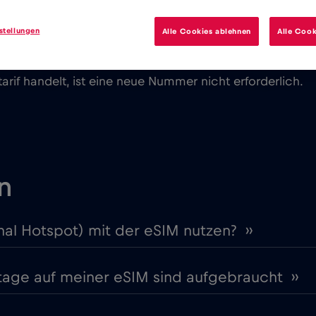
stellungen
Alle Cookies ablehnen
Alle Cook
rif handelt, ist eine neue Nummer nicht erforderlich.
n
nal Hotspot) mit der eSIM nutzen? ››
stage auf meiner eSIM sind aufgebraucht ››