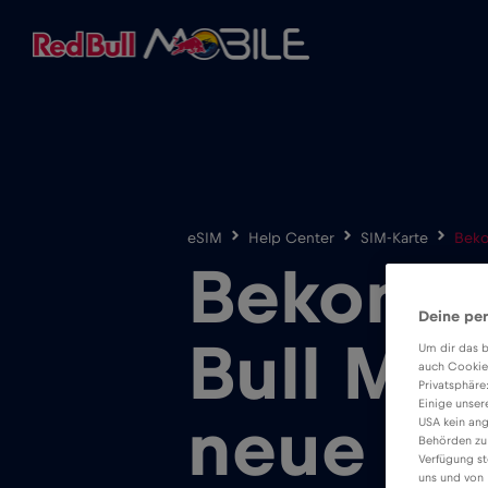
eSIM
Help Center
SIM-Karte
Beko
Bekomme
Deine per
Bull MOB
Um dir das b
auch Cookie
Privatsphäre
Einige unser
neue Te
USA kein ang
Behörden zu
Verfügung st
uns und von 