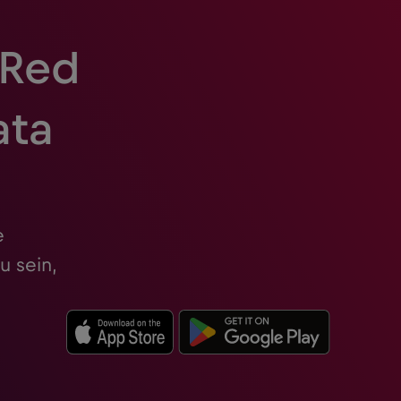
 Red
ata
e
u sein,