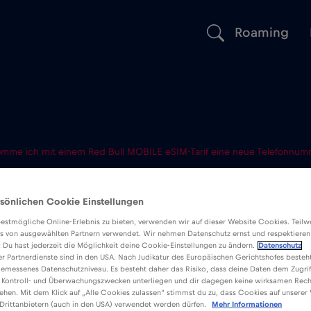
Roaming
mme ich mit einem Red Bull MOBILE eSIM-Tarif eine neue Telefonnum
 ich mit ein
sönlichen Cookie Einstellungen
ILE eSIM-Tari
estmögliche Online-Erlebnis zu bieten, verwenden wir auf dieser Website Cookies. Teil
s von ausgewählten Partnern verwendet. Wir nehmen Datenschutz ernst und respektieren
: Du hast jederzeit die Möglichkeit deine Cookie-Einstellungen zu ändern.
Datenschutz
er Partnerdienste sind in den USA. Nach Judikatur des Europäischen Gerichtshofes besteht
lefonnummer
emessenes Datenschutzniveau. Es besteht daher das Risiko, dass deine Daten dem Zugrif
 Kontroll- und Überwachungszwecken unterliegen und dir dagegen keine wirksamen Rech
ehen. Mit dem Klick auf „Alle Cookies zulassen“ stimmst du zu, dass Cookies auf unserer
Drittanbietern (auch in den USA) verwendet werden dürfen.
Mehr Informationen