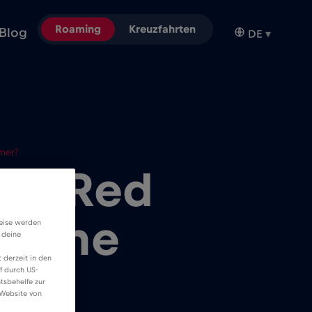
Roaming
Kreuzfahrten
Blog
DE
▾
mer?
em Red
f eine
weise werden
 deine
 derzeit in den
?
f durch US-
tsbehelfe zur
 Website von