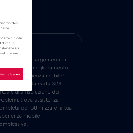
weise werden
 deine
 derzeit in den
f durch US-
ltri
tsbehelfe zur
 Website von
splora ulteriori argomenti di
iuto relativi al miglioramento
ies zulassen
ella tua esperienza mobile!
all’utilizzo della carta SIM
irtuale alla risoluzione dei
roblemi, trova assistenza
ompleta per ottimizzare la tua
sperienza mobile
omplessiva.