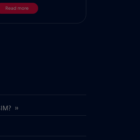
Read more
IM? ››