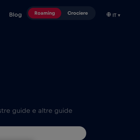
Roaming
Crociere
Blog
IT
▾
stre guide e altre guide