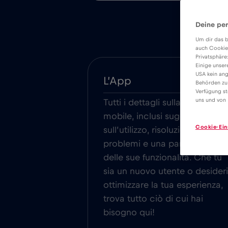
Deine per
Um dir das b
auch Cookie
Privatsphäre
Einige unser
USA kein ang
L’App
Behörden zu
Verfügung st
uns und von 
Tutti i dettagli sulla nostra app
mobile, inclusi suggerimenti
Cookie-Ein
sull’utilizzo, risoluzione dei
problemi e una panoramica
delle sue funzionalità. Che tu
sia un nuovo utente o desideri
ottimizzare la tua esperienza,
trova tutto ciò di cui hai
bisogno qui!