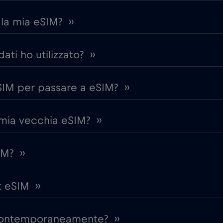
la mia eSIM? ››
ti ho utilizzato? ››
IM per passare a eSIM? ››
 mia vecchia eSIM? ››
IM? ››
 eSIM ››
 contemporaneamente? ››