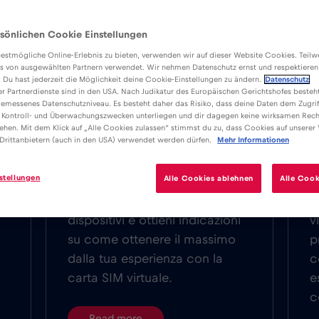
sönlichen Cookie Einstellungen
estmögliche Online-Erlebnis zu bieten, verwenden wir auf dieser Website Cookies. Teil
s von ausgewählten Partnern verwendet. Wir nehmen Datenschutz ernst und respektieren
: Du hast jederzeit die Möglichkeit deine Cookie-Einstellungen zu ändern.
Datenschutz
er Partnerdienste sind in den USA. Nach Judikatur des Europäischen Gerichtshofes besteht
emessenes Datenschutzniveau. Es besteht daher das Risiko, dass deine Daten dem Zugrif
Carta Sim
A
 Kontroll- und Überwachungszwecken unterliegen und dir dagegen keine wirksamen Rech
ehen. Mit dem Klick auf „Alle Cookies zulassen“ stimmst du zu, dass Cookies auf unserer
Drittanbietern (auch in den USA) verwendet werden dürfen.
Mehr Informationen
Scopri le informazioni essenziali
E
sulla compatibilità e l’utilizzo
a
stellungen
Alle Cookies ablehnen
Alle Cook
delle SIM virtuali. Scopri i
d
dettagli sulla compatibilità dei
D
dispositivi e ottieni indicazioni
v
su come ottenere il massimo
p
dalla tua esperienza con la
c
carta SIM virtuale.
e
c
Read more