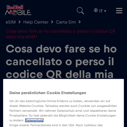
IT
▾
eSIM
Help Center
Carta Sim
Cosa devo fare se ho cancellato o perso il codice QR
della mia eSIM?
Cosa devo fare se ho
cancellato o perso il
codice QR della mia
eSIM?
Deine persönlichen Cookie Einstellungen
Um dir das bestmögliche Online-Erlebnis zu bieten, verwenden wir auf
dieser Website Cookies. Teilweise werden auch Cookies von ausgewählten
Partnern verwendet. Wir nehmen Datenschutz ernst und respektieren deine
Privatsphäre: Du hast jederzeit die Möglichkeit deine Cookie-Einstellungen
zu ändern.
Datenschutz
Se non riesci a trovare il tuo codice QR o lo hai
Einige unserer Partnerdienste sind in den USA. Nach Judikatur des