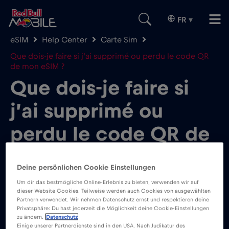
FR
▾
eSIM
Help Center
Carte Sim
Que dois-je faire si j’ai supprimé ou perdu le code QR
de mon eSIM ?
Que dois-je faire si
j’ai supprimé ou
perdu le code QR de
mon eSIM ?
Deine persönlichen Cookie Einstellungen
Um dir das bestmögliche Online-Erlebnis zu bieten, verwenden wir auf
dieser Website Cookies. Teilweise werden auch Cookies von ausgewählten
Partnern verwendet. Wir nehmen Datenschutz ernst und respektieren deine
Privatsphäre: Du hast jederzeit die Möglichkeit deine Cookie-Einstellungen
zu ändern.
Datenschutz
Si tu ne trouves pas ton code QR ou si tu l’as
Einige unserer Partnerdienste sind in den USA. Nach Judikatur des