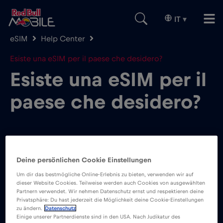
IT
▾
eSIM
Help Center
Esiste una eSIM per il paese che desidero?
Esiste una eSIM per il
paese che desidero?
Deine persönlichen Cookie Einstellungen
Vuoi sapere se è disponibile una eSIM di Red Bull
Um dir das bestmögliche Online-Erlebnis zu bieten, verwenden wir auf
MOBILE nel tuo paese o in un paese in cui intendi
dieser Website Cookies. Teilweise werden auch Cookies von ausgewählten
Partnern verwendet. Wir nehmen Datenschutz ernst und respektieren deine
recarti?
Privatsphäre: Du hast jederzeit die Möglichkeit deine Cookie-Einstellungen
zu ändern.
Datenschutz
Einige unserer Partnerdienste sind in den USA. Nach Judikatur des