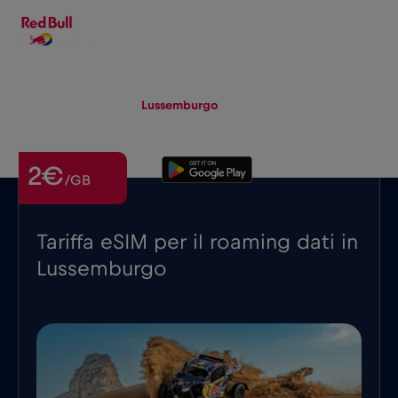
IT
▾
eSIM
Roaming
Lussemburgo
2€
/GB
Tariffa eSIM per il roaming dati in
Lussemburgo