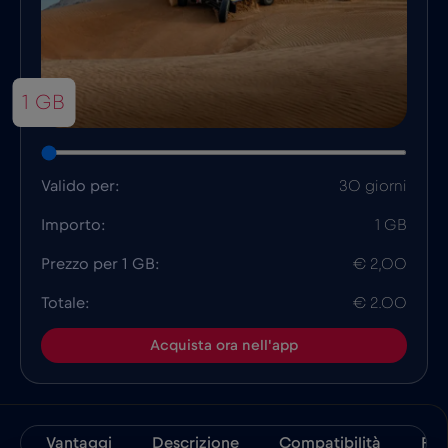
1 GB
Valido per:
30 giorni
Importo:
1 GB
Prezzo per 1 GB:
€ 2,00
Totale:
€ 2.00
Acquista ora nell'app
Vantaggi
Descrizione
Compatibilità
Fat