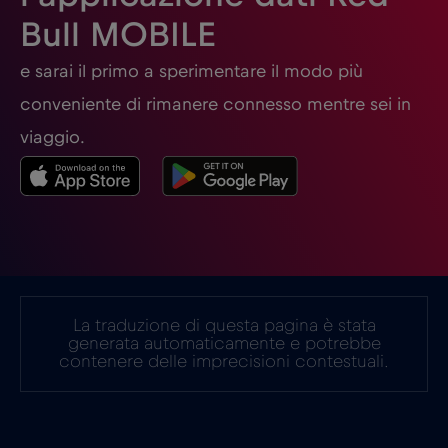
Georgia
€5
,-/GB
Bull MOBILE
Germania
€2
e sarai il primo a sperimentare il modo più
,-/GB
conveniente di rimanere connesso mentre sei in
Ghana
€3
,-/GB
viaggio.
Giappone
€8
,-/GB
Gibilterra
€3
,-/GB
La traduzione di questa pagina è stata
Grecia
€2
,-/GB
generata automaticamente e potrebbe
contenere delle imprecisioni contestuali.
Guatemala
€4
,-/GB