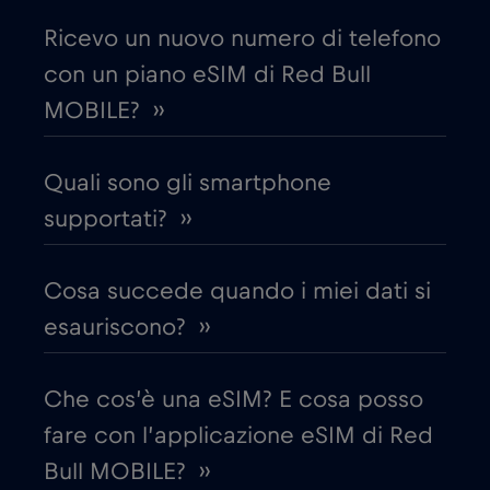
Costa Rica
€4
,-/GB
Ricevo un nuovo numero di telefono
con un piano eSIM di Red Bull
Croazia
€2
,-/GB
MOBILE? ››
Cruise & land Telenor Maritime
€18
,-/GB
Quali sono gli smartphone
Cruise only Telenor Maritime
supportati? ››
€15
,-/GB
Danimarca
€2
Cosa succede quando i miei dati si
,-/GB
esauriscono? ››
Dubai
€5
,-/GB
Che cos’è una eSIM? E cosa posso
Ecuador
€4
,-/GB
fare con l’applicazione eSIM di Red
Bull MOBILE? ››