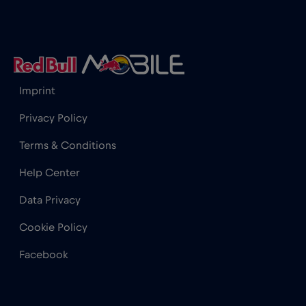
Honduras
€4
,-/GB
Hong Kong
€7
,-/GB
Imprint
India
€15
,-/GB
Privacy Policy
Indonesia
€4
,-/GB
Terms & Conditions
Help Center
Iraq
€6
,-/GB
Data Privacy
Irlanda
€2
,-/GB
Cookie Policy
Facebook
Islanda
€2
,-/GB