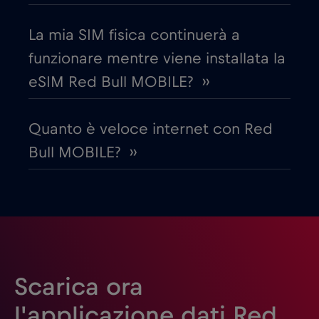
Egitto
€12
,-/GB
La mia SIM fisica continuerà a
Emirati Arabi Uniti (UAE)
€5
,-/GB
funzionare mentre viene installata la
eSIM Red Bull MOBILE? ››
Estonia
€2
,-/GB
Quanto è veloce internet con Red
Filippine
€12
,-/GB
Bull MOBILE? ››
Finlandia
€2
,-/GB
Francia
€2
,-/GB
Gabon
€5
,-/GB
Scarica ora
l'applicazione dati Red