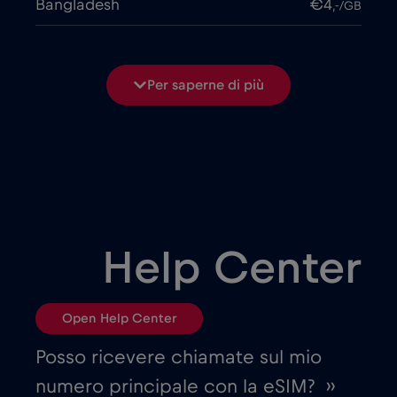
Bangladesh
€4
,-/GB
Belgio
€2
,-/GB
Per saperne di più
Bielorussia
€2
,-/GB
Bosnia ed Erzegovina
€2
,-/GB
Brasile
€4
,-/GB
Help Center
Bulgaria
€2
,-/GB
Open Help Center
Canada
€4
,-/GB
Posso ricevere chiamate sul mio
numero principale con la eSIM? ››