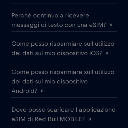
Canada - Calcio Nord America 2026
€1
,-/GB
Perché continuo a ricevere
Chad
€4
,-/GB
messaggi di testo con una eSIM? ››
Cile
€7
,-/GB
Come posso risparmiare sull’utilizzo
dei dati sul mio dispositivo iOS? ››
Cina
€6
,-/GB
Come posso risparmiare sull’utilizzo
Cipro
€2
,-/GB
dei dati sul mio dispositivo
Android? ››
Colombia
€4
,-/GB
Dove posso scaricare l’applicazione
Corea del Sud
€4
,-/GB
eSIM di Red Bull MOBILE? ››