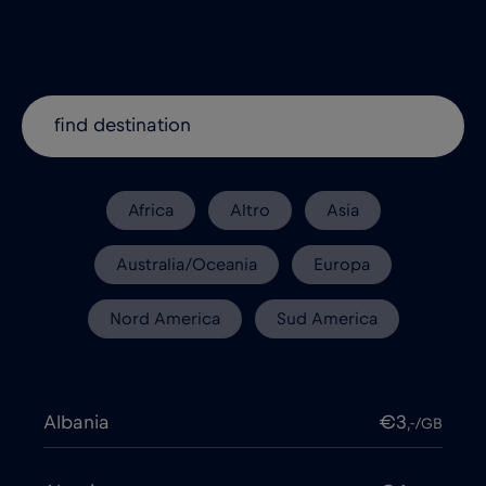
Africa
Altro
Asia
Australia/Oceania
Europa
Nord America
Sud America
Albania
€3
,-/GB