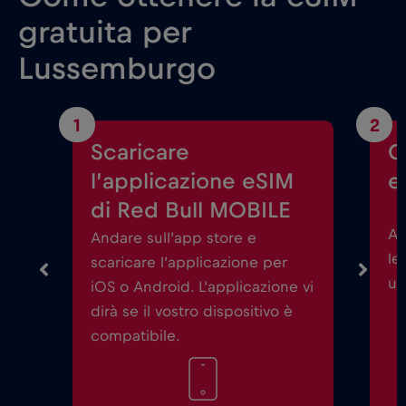
gratuita per
Lussemburgo
1
2
Scaricare
C
l’applicazione eSIM
e
di Red Bull MOBILE
Av
Andare sull’app store e
le
scaricare l’applicazione per
un
iOS o Android. L’applicazione vi
dirà se il vostro dispositivo è
compatibile.