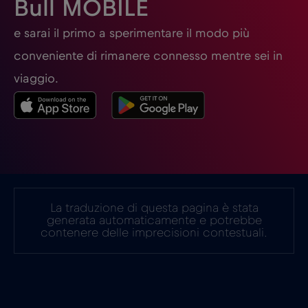
Bull MOBILE
Germania
€2
e sarai il primo a sperimentare il modo più
,-/GB
conveniente di rimanere connesso mentre sei in
Ghana
€3
,-/GB
viaggio.
Giappone
€8
,-/GB
Gibilterra
€3
,-/GB
La traduzione di questa pagina è stata
Grecia
€2
,-/GB
generata automaticamente e potrebbe
contenere delle imprecisioni contestuali.
Guatemala
€4
,-/GB
Honduras
€4
,-/GB