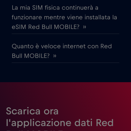
La mia SIM fisica continuerà a
Emirati Arabi Uniti (UAE)
€5
,-/GB
funzionare mentre viene installata la
eSIM Red Bull MOBILE? ››
Estonia
€2
,-/GB
Quanto è veloce internet con Red
Filippine
€12
,-/GB
Bull MOBILE? ››
Finlandia
€2
,-/GB
Francia
€2
,-/GB
Gabon
€5
,-/GB
Scarica ora
l'applicazione dati Red
Georgia
€5
,-/GB