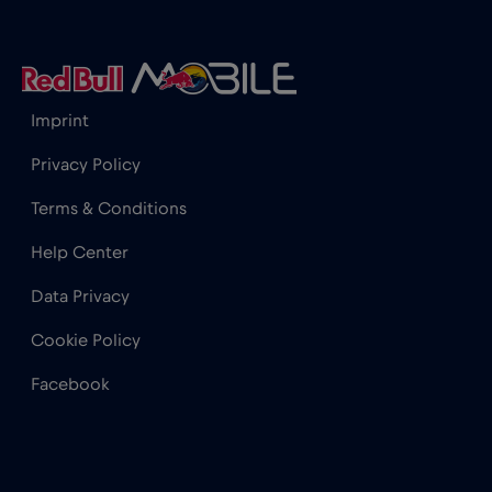
Hong Kong
€7
,-/GB
Imprint
India
€15
,-/GB
Privacy Policy
Indonesia
€4
,-/GB
Terms & Conditions
Help Center
Iraq
€6
,-/GB
Data Privacy
Irlanda
€2
,-/GB
Cookie Policy
Facebook
Islanda
€2
,-/GB
Israele
€3
,-/GB