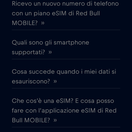
Ricevo un nuovo numero di telefono
con un piano eSIM di Red Bull
Croazia
€2
,-/GB
MOBILE? ››
Cruise & land Telenor Maritime
€18
,-/GB
Quali sono gli smartphone
Cruise only Telenor Maritime
supportati? ››
€15
,-/GB
Danimarca
€2
Cosa succede quando i miei dati si
,-/GB
esauriscono? ››
Dubai
€5
,-/GB
Che cos’è una eSIM? E cosa posso
Ecuador
€4
,-/GB
fare con l’applicazione eSIM di Red
Bull MOBILE? ››
Egitto
€12
,-/GB