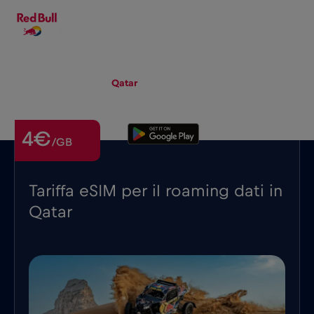
IT
▾
eSIM
Roaming
Qatar
4€
/GB
Tariffa eSIM per il roaming dati in
Qatar