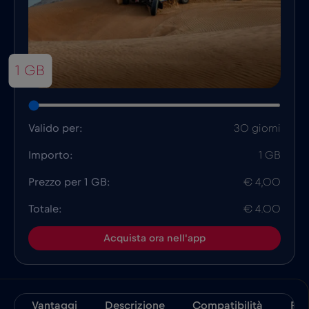
1 GB
Valido per:
30 giorni
Importo:
1 GB
Prezzo per 1 GB:
€ 4,00
Totale:
€ 4.00
Acquista ora nell'app
Vantaggi
Descrizione
Compatibilità
Fat