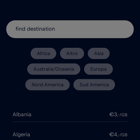
Africa
Altro
Asia
Australia/Oceania
Europa
Nord America
Sud America
Albania
€3
,-/GB
Algeria
€4
,-/GB