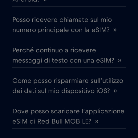
Chad
€4
,-/GB
Posso ricevere chiamate sul mio
numero principale con la eSIM? ››
Cile
€7
,-/GB
Perché continuo a ricevere
Cina
€6
,-/GB
messaggi di testo con una eSIM? ››
Cipro
€2
,-/GB
Come posso risparmiare sull’utilizzo
dei dati sul mio dispositivo iOS? ››
Colombia
€4
,-/GB
Dove posso scaricare l’applicazione
Corea del Sud
€4
,-/GB
eSIM di Red Bull MOBILE? ››
Costa Rica
€4
,-/GB