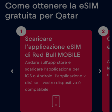
Come ottenere la eSIM
gratuita per Qatar
1
2
Scaricare
C
l’applicazione eSIM
e
di Red Bull MOBILE
Av
Andare sull’app store e
le
scaricare l’applicazione per
un
iOS o Android. L’applicazione vi
dirà se il vostro dispositivo è
compatibile.