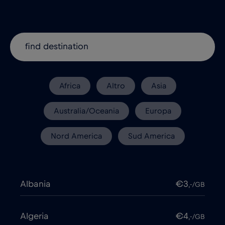
Africa
Altro
Asia
Australia/Oceania
Europa
Nord America
Sud America
Albania
€3
,-/GB
Algeria
€4
,-/GB