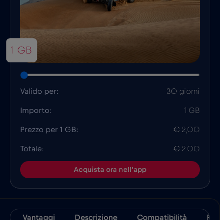
1 GB
Valido per:
30 giorni
Importo:
1 GB
Prezzo per 1 GB:
€ 2,00
Totale:
€ 2.00
Acquista ora nell'app
Vantaggi
Descrizione
Compatibilità
Fat