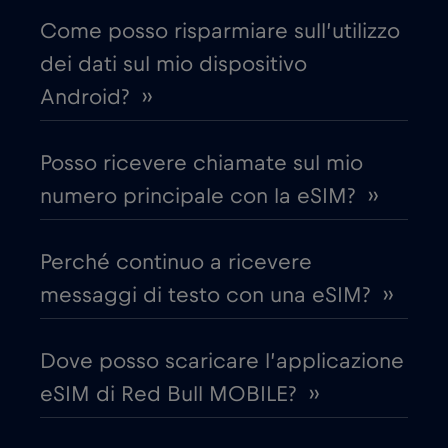
Come posso risparmiare sull’utilizzo
Chad
€4
,-/GB
dei dati sul mio dispositivo
Android? ››
Cile
€7
,-/GB
Posso ricevere chiamate sul mio
Cina
€6
,-/GB
numero principale con la eSIM? ››
Cipro
€2
,-/GB
Perché continuo a ricevere
messaggi di testo con una eSIM? ››
Colombia
€4
,-/GB
Dove posso scaricare l’applicazione
Corea del Sud
€4
,-/GB
eSIM di Red Bull MOBILE? ››
Costa Rica
€4
,-/GB