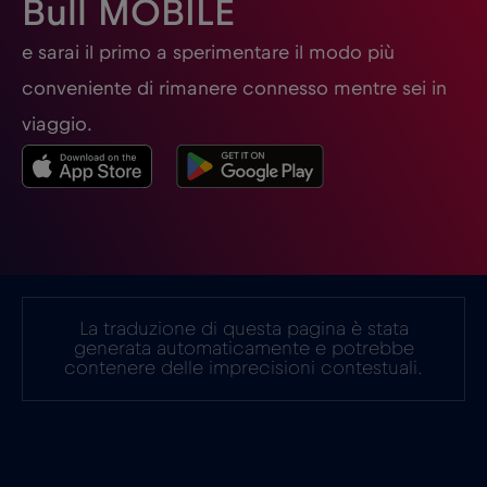
Bull MOBILE
Germania
€2
e sarai il primo a sperimentare il modo più
,-/GB
conveniente di rimanere connesso mentre sei in
Ghana
€3
,-/GB
viaggio.
Giappone
€8
,-/GB
Gibilterra
€3
,-/GB
La traduzione di questa pagina è stata
Grecia
€2
,-/GB
generata automaticamente e potrebbe
contenere delle imprecisioni contestuali.
Guatemala
€4
,-/GB
Honduras
€4
,-/GB