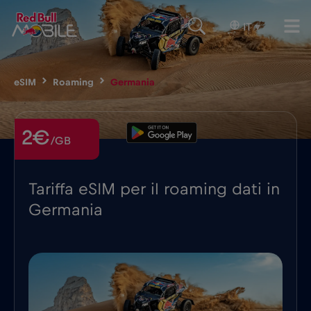
IT
▾
eSIM
Roaming
Germania
2€
/GB
Tariffa eSIM per il roaming dati in
Germania