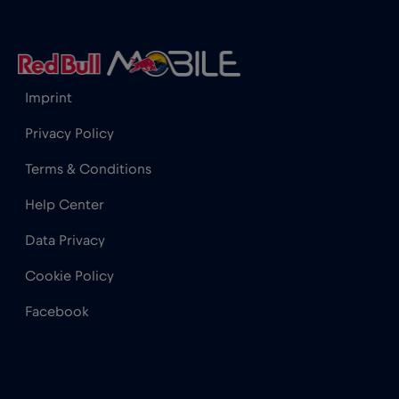
Hong Kong
€7
,-/GB
Imprint
India
€15
,-/GB
Privacy Policy
Indonesia
€4
,-/GB
Terms & Conditions
Help Center
Iraq
€6
,-/GB
Data Privacy
Irlanda
€2
,-/GB
Cookie Policy
Facebook
Islanda
€2
,-/GB
Israele
€3
,-/GB