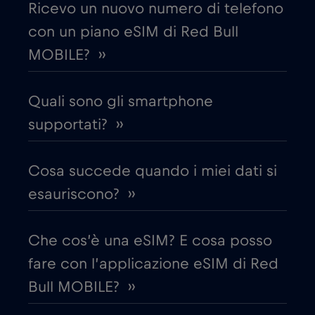
Ricevo un nuovo numero di telefono
con un piano eSIM di Red Bull
Croazia
€2
,-/GB
MOBILE? ››
Cruise & land Telenor Maritime
€18
,-/GB
Quali sono gli smartphone
Cruise only Telenor Maritime
supportati? ››
€15
,-/GB
Danimarca
€2
Cosa succede quando i miei dati si
,-/GB
esauriscono? ››
Dubai
€5
,-/GB
Che cos’è una eSIM? E cosa posso
Ecuador
€4
,-/GB
fare con l’applicazione eSIM di Red
Bull MOBILE? ››
Egitto
€12
,-/GB