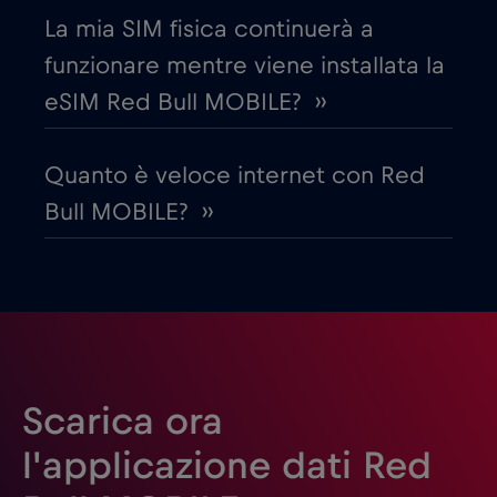
La mia SIM fisica continuerà a
Emirati Arabi Uniti (UAE)
€5
,-/GB
funzionare mentre viene installata la
eSIM Red Bull MOBILE? ››
Estonia
€2
,-/GB
Quanto è veloce internet con Red
Filippine
€12
,-/GB
Bull MOBILE? ››
Finlandia
€2
,-/GB
Francia
€2
,-/GB
Gabon
€5
,-/GB
Scarica ora
l'applicazione dati Red
Georgia
€5
,-/GB