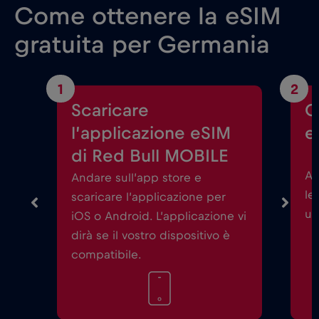
Come ottenere la eSIM
gratuita per Germania
1
2
Scaricare
C
l’applicazione eSIM
e
di Red Bull MOBILE
Av
Andare sull’app store e
le
scaricare l’applicazione per
un
iOS o Android. L’applicazione vi
dirà se il vostro dispositivo è
compatibile.