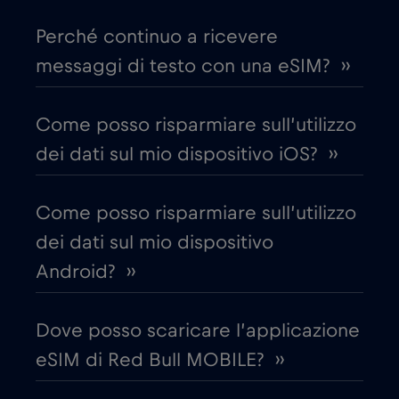
Perché continuo a ricevere
Chad
€4
,-/GB
messaggi di testo con una eSIM? ››
Cile
€7
,-/GB
Come posso risparmiare sull’utilizzo
dei dati sul mio dispositivo iOS? ››
Cina
€6
,-/GB
Come posso risparmiare sull’utilizzo
Cipro
€2
,-/GB
dei dati sul mio dispositivo
Android? ››
Colombia
€4
,-/GB
Dove posso scaricare l’applicazione
Corea del Sud
€4
,-/GB
eSIM di Red Bull MOBILE? ››
Costa Rica
€4
,-/GB