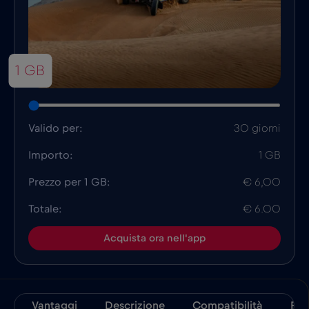
1 GB
Valido per:
30 giorni
Importo:
1 GB
Prezzo per 1 GB:
€ 6,00
Totale:
€ 6.00
Acquista ora nell'app
Vantaggi
Descrizione
Compatibilità
Fat