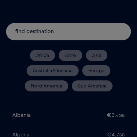
Africa
Altro
Asia
Australia/Oceania
Europa
Nord America
Sud America
Albania
€3
,-/GB
Algeria
€4
,-/GB