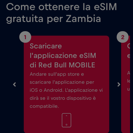
Come ottenere la eSIM
gratuita per Zambia
1
2
Scaricare
C
l’applicazione eSIM
e
di Red Bull MOBILE
Av
Andare sull’app store e
le
scaricare l’applicazione per
un
iOS o Android. L’applicazione vi
dirà se il vostro dispositivo è
compatibile.