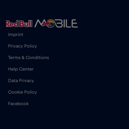
Hong Kong
€7
,-/GB
Imprint
India
€15
,-/GB
Privacy Policy
Indonesia
€4
,-/GB
Terms & Conditions
Help Center
Iraq
€6
,-/GB
Data Privacy
Irlanda
€2
,-/GB
Cookie Policy
Facebook
Islanda
€2
,-/GB
Israele
€3
,-/GB