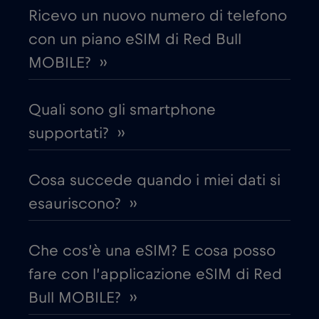
Ricevo un nuovo numero di telefono
con un piano eSIM di Red Bull
Croazia
€2
,-/GB
MOBILE? ››
Cruise & land Telenor Maritime
€18
,-/GB
Quali sono gli smartphone
Cruise only Telenor Maritime
supportati? ››
€15
,-/GB
Danimarca
€2
Cosa succede quando i miei dati si
,-/GB
esauriscono? ››
Dubai
€5
,-/GB
Che cos’è una eSIM? E cosa posso
Ecuador
€4
,-/GB
fare con l’applicazione eSIM di Red
Bull MOBILE? ››
Egitto
€12
,-/GB