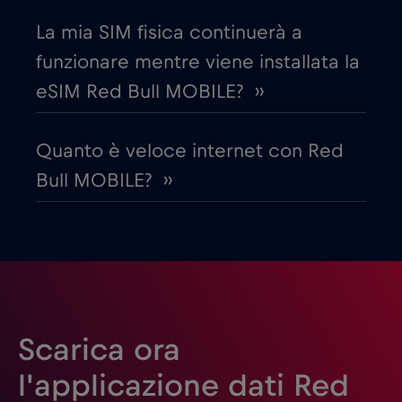
La mia SIM fisica continuerà a
Emirati Arabi Uniti (UAE)
€5
,-/GB
funzionare mentre viene installata la
eSIM Red Bull MOBILE? ››
Estonia
€2
,-/GB
Quanto è veloce internet con Red
Filippine
€12
,-/GB
Bull MOBILE? ››
Finlandia
€2
,-/GB
Francia
€2
,-/GB
Gabon
€5
,-/GB
Scarica ora
l'applicazione dati Red
Georgia
€5
,-/GB