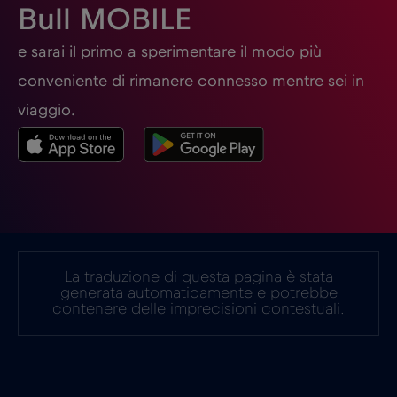
Bull MOBILE
Germania
€2
e sarai il primo a sperimentare il modo più
,-/GB
conveniente di rimanere connesso mentre sei in
Ghana
€3
,-/GB
viaggio.
Giappone
€8
,-/GB
Gibilterra
€3
,-/GB
La traduzione di questa pagina è stata
Grecia
€2
,-/GB
generata automaticamente e potrebbe
contenere delle imprecisioni contestuali.
Guatemala
€4
,-/GB
Honduras
€4
,-/GB