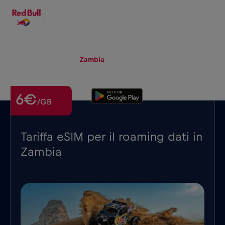
IT
▾
eSIM
Roaming
Zambia
6€
/GB
Tariffa eSIM per il roaming dati in
Zambia