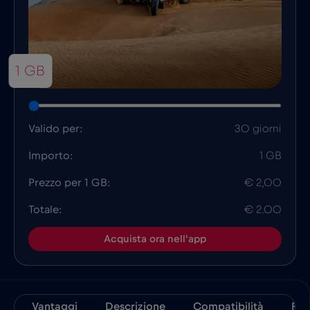
1 GB
Valido per:
30 giorni
Importo:
1 GB
Prezzo per 1 GB:
€ 2,00
Totale:
€ 2.00
Acquista ora nell'app
Vantaggi
Descrizione
Compatibilità
Fat