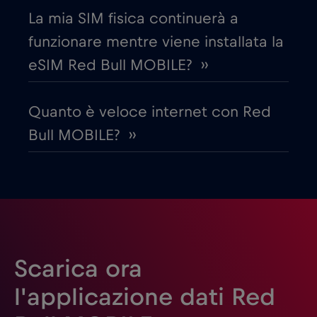
La mia SIM fisica continuerà a
Emirati Arabi Uniti (UAE)
€5
,-/GB
funzionare mentre viene installata la
eSIM Red Bull MOBILE? ››
Estonia
€2
,-/GB
Quanto è veloce internet con Red
Filippine
€12
,-/GB
Bull MOBILE? ››
Finlandia
€2
,-/GB
Francia
€2
,-/GB
Gabon
€5
,-/GB
Scarica ora
l'applicazione dati Red
Georgia
€5
,-/GB