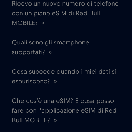
Ricevo un nuovo numero di telefono
con un piano eSIM di Red Bull
Croazia
€2
,-/GB
MOBILE? ››
Cruise & land Telenor Maritime
€18
,-/GB
Quali sono gli smartphone
Cruise only Telenor Maritime
supportati? ››
€15
,-/GB
Danimarca
€2
Cosa succede quando i miei dati si
,-/GB
esauriscono? ››
Dubai
€5
,-/GB
Che cos’è una eSIM? E cosa posso
Ecuador
€4
,-/GB
fare con l’applicazione eSIM di Red
Bull MOBILE? ››
Egitto
€12
,-/GB