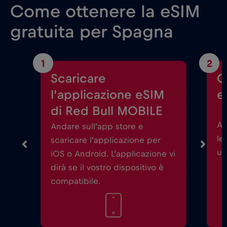
Come ottenere la eSIM
gratuita per Spagna
1
2
Scaricare
C
l’applicazione eSIM
e
di Red Bull MOBILE
Av
Andare sull’app store e
le
scaricare l’applicazione per
un
iOS o Android. L’applicazione vi
dirà se il vostro dispositivo è
compatibile.