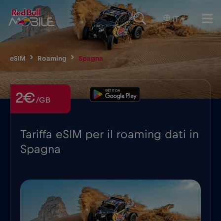
IT
▾
eSIM
Roaming
Spagna
2€
/GB
Tariffa eSIM per il roaming dati in
Spagna