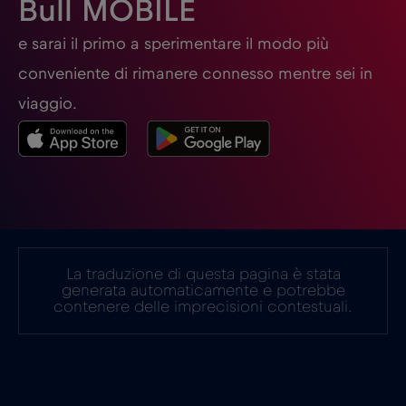
Bull MOBILE
Germania
€2
e sarai il primo a sperimentare il modo più
,-/GB
conveniente di rimanere connesso mentre sei in
Ghana
€3
,-/GB
viaggio.
Giappone
€8
,-/GB
Gibilterra
€3
,-/GB
La traduzione di questa pagina è stata
Grecia
€2
,-/GB
generata automaticamente e potrebbe
contenere delle imprecisioni contestuali.
Guatemala
€4
,-/GB
Honduras
€4
,-/GB