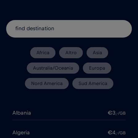
Africa
Altro
Asia
Australia/Oceania
Europa
Nord America
Sud America
Albania
€3
,-/GB
Algeria
€4
,-/GB