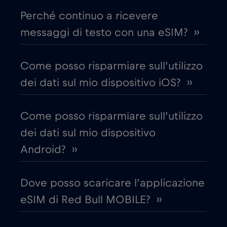
Perché continuo a ricevere
Chad
€4
,-/GB
messaggi di testo con una eSIM? ››
Cile
€7
,-/GB
Come posso risparmiare sull’utilizzo
dei dati sul mio dispositivo iOS? ››
Cina
€6
,-/GB
Come posso risparmiare sull’utilizzo
Cipro
€2
,-/GB
dei dati sul mio dispositivo
Android? ››
Colombia
€4
,-/GB
Dove posso scaricare l’applicazione
Corea del Sud
€4
,-/GB
eSIM di Red Bull MOBILE? ››
Costa Rica
€4
,-/GB