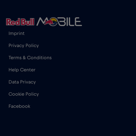
Hong Kong
€7
,-/GB
Imprint
India
€15
,-/GB
Privacy Policy
Indonesia
€4
,-/GB
Terms & Conditions
Help Center
Iraq
€6
,-/GB
Data Privacy
Irlanda
€2
,-/GB
Cookie Policy
Facebook
Islanda
€2
,-/GB
Israele
€3
,-/GB