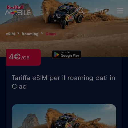
IT
▾
eSIM
Roaming
Chad
4€
/GB
Tariffa eSIM per il roaming dati in
Ciad