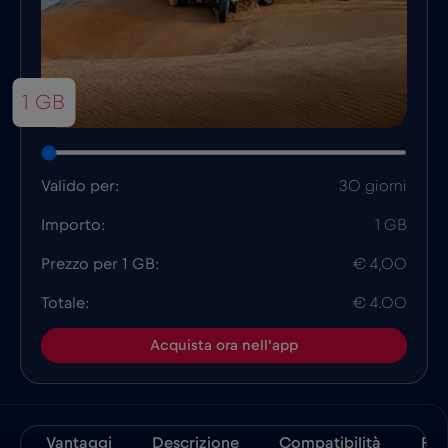
1 GB
Valido per:
30 giorni
Importo:
1 GB
Prezzo per 1 GB:
€ 4,00
Totale:
€ 4.00
Acquista ora nell'app
Vantaggi
Descrizione
Compatibilità
Fat