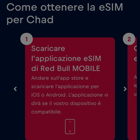
Come ottenere la eSIM
per Chad
1
2
Scaricare
C
l’applicazione eSIM
e
di Red Bull MOBILE
Av
Andare sull’app store e
le
scaricare l’applicazione per
un
iOS o Android. L’applicazione vi
dirà se il vostro dispositivo è
compatibile.