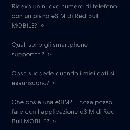
Ricevo un nuovo numero di telefono
con un piano eSIM di Red Bull
Croazia
€2
,-/GB
MOBILE? ››
Cruise & land Telenor Maritime
€18
,-/GB
Quali sono gli smartphone
Cruise only Telenor Maritime
supportati? ››
€15
,-/GB
Danimarca
€2
Cosa succede quando i miei dati si
,-/GB
esauriscono? ››
Dubai
€5
,-/GB
Che cos’è una eSIM? E cosa posso
Ecuador
€4
,-/GB
fare con l’applicazione eSIM di Red
Bull MOBILE? ››
Egitto
€12
,-/GB