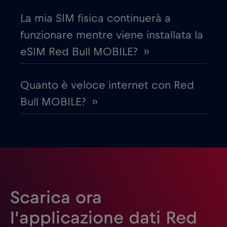
La mia SIM fisica continuerà a
Emirati Arabi Uniti (UAE)
€5
,-/GB
funzionare mentre viene installata la
eSIM Red Bull MOBILE? ››
Estonia
€2
,-/GB
Quanto è veloce internet con Red
Filippine
€12
,-/GB
Bull MOBILE? ››
Finlandia
€2
,-/GB
Francia
€2
,-/GB
Gabon
€5
,-/GB
Scarica ora
l'applicazione dati Red
Georgia
€5
,-/GB