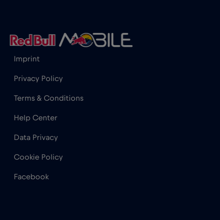
Hong Kong
€7
,-/GB
Imprint
India
€15
,-/GB
Privacy Policy
Indonesia
€4
,-/GB
Terms & Conditions
Help Center
Iraq
€6
,-/GB
Data Privacy
Irlanda
€2
,-/GB
Cookie Policy
Facebook
Islanda
€2
,-/GB
Israele
€3
,-/GB