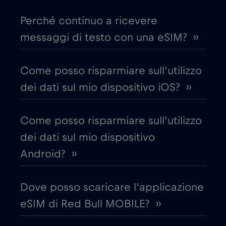
Perché continuo a ricevere
Chad
€4
,-/GB
messaggi di testo con una eSIM? ››
Cile
€7
,-/GB
Come posso risparmiare sull’utilizzo
dei dati sul mio dispositivo iOS? ››
Cina
€6
,-/GB
Come posso risparmiare sull’utilizzo
Cipro
€2
,-/GB
dei dati sul mio dispositivo
Android? ››
Colombia
€4
,-/GB
Dove posso scaricare l’applicazione
Corea del Sud
€4
,-/GB
eSIM di Red Bull MOBILE? ››
Costa Rica
€4
,-/GB