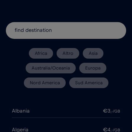
Africa
Altro
Asia
Australia/Oceania
Europa
Nord America
Sud America
Albania
€3
,-/GB
Algeria
€4
,-/GB