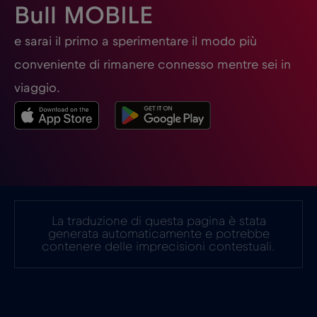
Bull MOBILE
Germania
€2
e sarai il primo a sperimentare il modo più
,-/GB
conveniente di rimanere connesso mentre sei in
Ghana
€3
,-/GB
viaggio.
Giappone
€8
,-/GB
Gibilterra
€3
,-/GB
La traduzione di questa pagina è stata
Grecia
€2
,-/GB
generata automaticamente e potrebbe
contenere delle imprecisioni contestuali.
Guatemala
€4
,-/GB
Honduras
€4
,-/GB