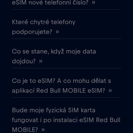
eSIM nové telefonní číslo? ››
Ekvádor
€4
,-/GB
Které chytré telefony
podporujete? ››
Estonsko
€2
,-/GB
Evropská unie
Co se stane, když moje data
€4
,-/GB
dojdou? ››
Filipíny
€12
,-/GB
Co je to eSIM? A co mohu dělat s
Finsko
€2
,-/GB
aplikací Red Bull MOBILE eSIM? ››
Francie
€2
,-/GB
Bude moje fyzická SIM karta
fungovat i po instalaci eSIM Red Bull
Gabon
€5
,-/GB
MOBILE? ››