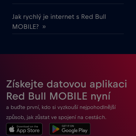
Georgia
€5
,-/GB
Jak rychlý je internet s Red Bull
MOBILE? ››
Ghana
€3
,-/GB
Gibraltar
€3
,-/GB
Guatemala
€4
,-/GB
Získejte datovou aplikaci
Honduras
€4
,-/GB
Red Bull MOBILE nyní
a buďte první, kdo si vyzkouší nejpohodlnější
Hongkong
€7
,-/GB
způsob, jak zůstat ve spojení na cestách.
Indie
€15
,-/GB