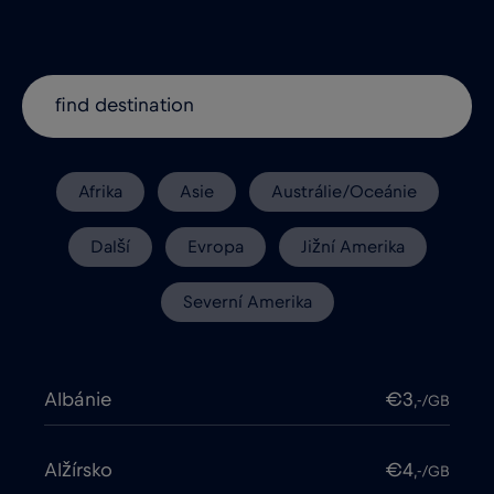
Afrika
Asie
Austrálie/Oceánie
Další
Evropa
Jižní Amerika
Severní Amerika
Albánie
€3
,-/GB
Alžírsko
€4
,-/GB