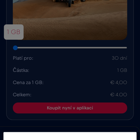
1 GB
Platí pro:
30 dní
Částka:
1 GB
Cena za 1 GB:
€ 4,00
Celkem:
€ 4.00
Koupit nyní v aplikaci
Výhody
Popis
Kompatibilita
Fakta o zem