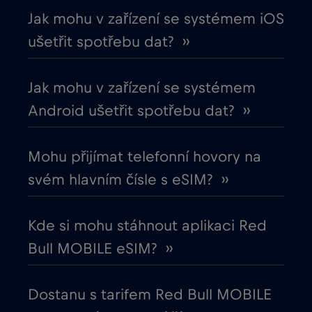
Jak mohu v zařízení se systémem iOS
Chorvatsko
€2
,-/GB
ušetřit spotřebu dat? ››
Čína
€6
,-/GB
Jak mohu v zařízení se systémem
Android ušetřit spotřebu dat? ››
Cruise & land Telenor Maritime
€18
,-/GB
Mohu přijímat telefonní hovory na
Cruise only Telenor Maritime
€15
,-/GB
svém hlavním čísle s eSIM? ››
Dánsko
€2
,-/GB
Kde si mohu stáhnout aplikaci Red
Bull MOBILE eSIM? ››
Dubaj
€5
,-/GB
Dostanu s tarifem Red Bull MOBILE
Egypt
€12
,-/GB