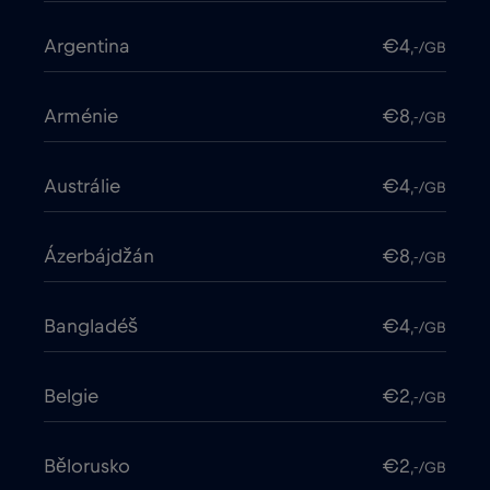
Argentina
€4
,-/GB
Arménie
€8
,-/GB
Austrálie
€4
,-/GB
Ázerbájdžán
€8
,-/GB
Bangladéš
€4
,-/GB
Belgie
€2
,-/GB
Bělorusko
€2
,-/GB