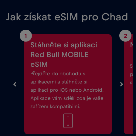
Jak získat eSIM pro Chad
1
2
Stáhněte si aplikaci
N
Red Bull MOBILE
eSIM
Sp
Přejděte do obchodu s
po
aplikacemi a stáhněte si
sm
aplikaci pro iOS nebo Android.
Aplikace vám sdělí, zda je vaše
zařízení kompatibilní.