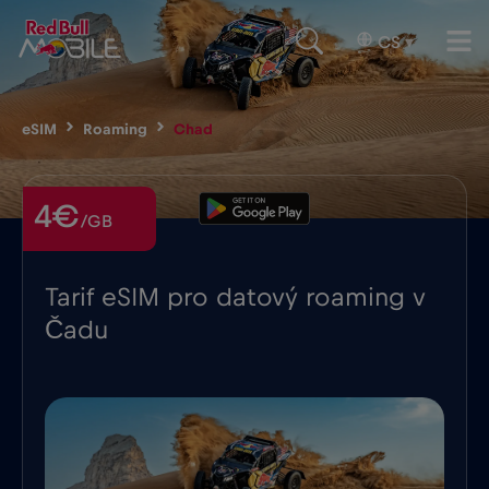
CS
▾
eSIM
Roaming
Chad
4€
/GB
Tarif eSIM pro datový roaming v
Čadu