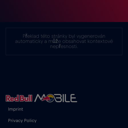
Indonésie
€4
,-/GB
Irák
€6
,-/GB
Překlad této stránky byl vygenerován
automaticky a může obsahovat kontextové
nepřesnosti.
Irsko
€2
,-/GB
Island
€2
,-/GB
Itálie
€2
,-/GB
Izrael
€3
,-/GB
Imprint
Privacy Policy
Japonsko
€8
,-/GB