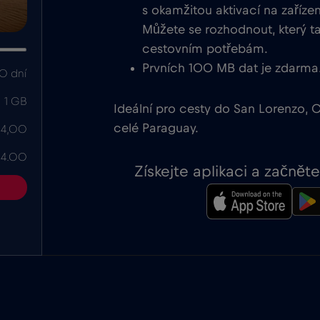
s okamžitou aktivací na zaříze
Můžete se rozhodnout, který ta
cestovním potřebám.
Prvních 100 MB dat je zdarma
0 dní
1 GB
Ideální pro cesty do San Lorenzo,
celé Paraguay.
 4,00
 4.00
Získejte aplikaci a začně