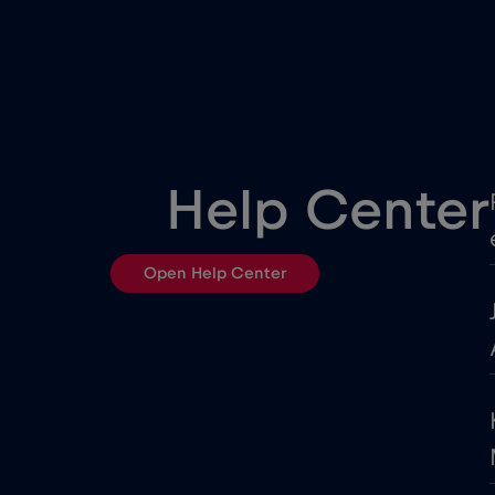
Egypt
Estonsko
Filipíny
Help Center
Francie
Open Help Center
Georgia
Gibraltar
Honduras