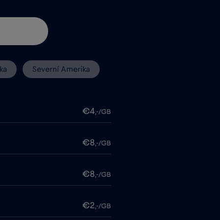
ka
Severní Amerika
€4
,-/GB
€8
,-/GB
€8
,-/GB
€2
,-/GB