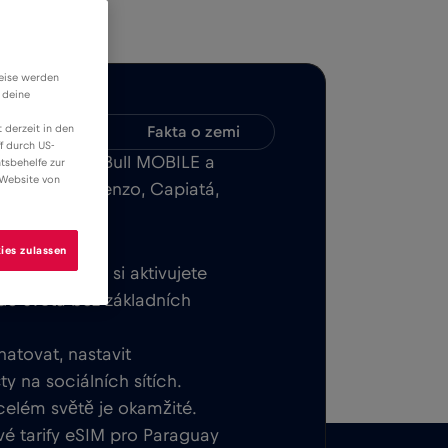
weise werden
 deine
 derzeit in den
Kompatibilita
Fakta o zemi
f durch US-
 aplikaci Red Bull MOBILE a
tsbehelfe zur
 Website von
net v San Lorenzo, Capiatá,
ies zulassen
tek. Jakmile si aktivujete
 do světa bez základních
hatovat, nastavit
y na sociálních sítích.
 celém světě je okamžité.
é tarify eSIM pro Paraguay