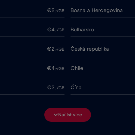
€2
Bosna a Hercegovina
,-/GB
€4
Bulharsko
,-/GB
€2
Česká republika
,-/GB
€4
Chile
,-/GB
€2
Čína
,-/GB
ime
€18
Cruise only Telenor Mariti
,-/GB
Načíst více
€2
Dubaj
,-/GB