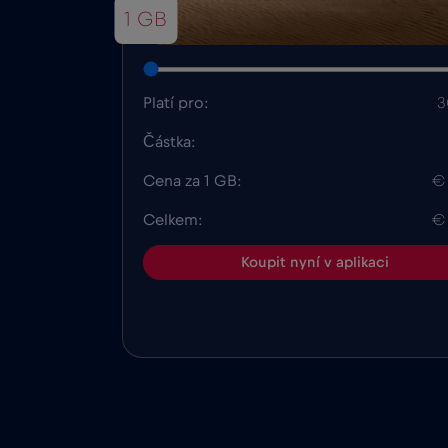
1 GB
Platí pro:
3
Částka:
Cena za 1 GB:
€
Celkem:
€
Koupit nyní v aplikaci