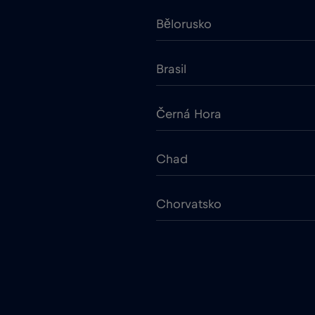
Bělorusko
Brasil
Černá Hora
Chad
Chorvatsko
Cruise & land Telenor Marit
Dánsko