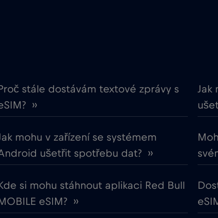
€12
Ekvádor
,-/GB
€2
Evropská unie
,-/GB
€12
Finsko
,-/GB
Proč stále dostávám textové zprávy s
Jak 
eSIM? ››
ušet
€2
Gabon
,-/GB
Jak mohu v zařízení se systémem
Mohu
€5
Ghana
,-/GB
Android ušetřit spotřebu dat? ››
svém
€3
Guatemala
,-/GB
Kde si mohu stáhnout aplikaci Red Bull
Dos
MOBILE eSIM? ››
eSIM
€4
Hongkong
,-/GB