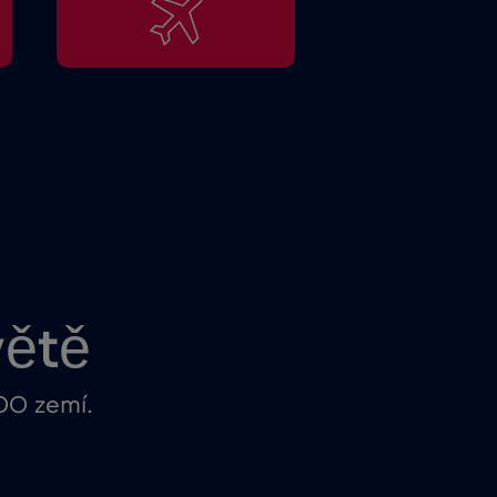
větě
100 zemí.