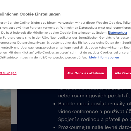
sönlichen Cookie Einstellungen
estmögliche Online-Erlebnis zu bieten, verwenden wir auf dieser Website Cookies. Teil
s von ausgewählten Partnern verwendet. Wir nehmen Datenschutz ernst und respektieren
: Du hast jederzeit die Möglichkeit deine Cookie-Einstellungen zu ändern.
Datenschutz
er Partnerdienste sind in den USA. Nach Judikatur des Europäischen Gerichtshofes besteht
Výhody
Popis
emessenes Datenschutzniveau. Es besteht daher das Risiko, dass deine Daten dem Zugrif
Stáhněte si snadno instalovatelnou
 Kontroll- und Überwachungszwecken unterliegen und dir dagegen keine wirksamen Rech
/GB
ehen. Mit dem Klick auf „Alle Cookies zulassen“ stimmst du zu, dass Cookies auf unserer
využívejte neomezený mobilní inter
Drittanbietern (auch in den USA) verwendet werden dürfen.
Mehr Informationen
Nemby nebo v celé Paraguay.
stellungen
Alle Cookies ablehnen
Alle Cook
Nikdy neúčtujeme základní popla
kartu eSIM, můžete se připojit
nebo roamingových poplatků.
Budete moci posílat e-maily, c
videokonference a používat účt
Spojení s rodinou a přáteli po
Prozkoumejte naše levné datov