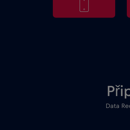
Při
Data Red