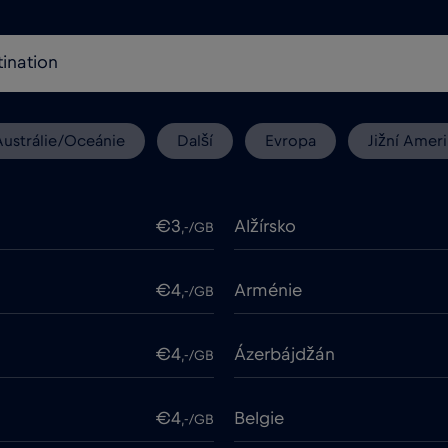
Austrálie/Oceánie
Další
Evropa
Jižní Ameri
€3
Alžírsko
,-/GB
€4
Arménie
,-/GB
€4
Ázerbájdžán
,-/GB
€4
Belgie
,-/GB