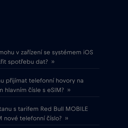
€4
,-/GB
€4
,-/GB
€2
,-/GB
mohu v zařízení se systémem iOS
řit spotřebu dat? ››
€5
,-/GB
 přijímat telefonní hovory na
€3
,-/GB
 hlavním čísle s eSIM? ››
€4
,-/GB
tanu s tarifem Red Bull MOBILE
 nové telefonní číslo? ››
€7
,-/GB