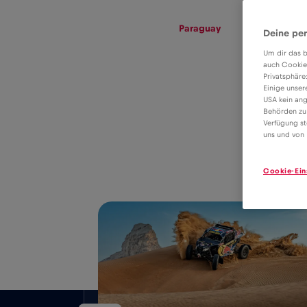
eSIM
Roaming
Paraguay
Deine per
Um dir das b
auch Cookie
Privatsphäre
Tarif eSIM pro
Einige unser
USA kein ang
datový roaming v
Behörden zu
4€
Verfügung st
Paraguay
uns und von 
Cookie-Ein