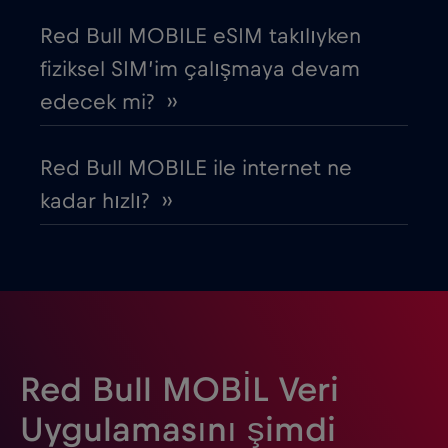
Estonya
€2
,-/GB
Red Bull MOBILE eSIM takılıyken
fiziksel SIM’im çalışmaya devam
Filipinler
€12
,-/GB
edecek mi? ››
Finlandiya
€2
,-/GB
Red Bull MOBILE ile internet ne
kadar hızlı? ››
Fransa
€2
,-/GB
Gabon
€5
,-/GB
Gana
€3
,-/GB
Red Bull MOBİL Veri
Guatemala
€4
,-/GB
Uygulamasını şimdi