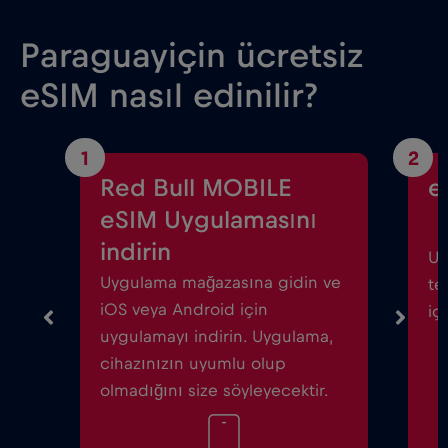
Paraguayiçin ücretsiz
eSIM nasıl edinilir?
1
2
Red Bull MOBILE
e
eSIM Uygulamasını
indirin
Uy
Uygulama mağazasına gidin ve
te
iOS veya Android için
iç
uygulamayı indirin. Uygulama,
cihazınızın uyumlu olup
olmadığını size söyleyecektir.