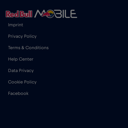
Hong Kong
€7
,-/GB
Imprint
Irak
€6
,-/GB
Privacy Policy
İrlanda
€2
,-/GB
Terms & Conditions
Help Center
İspanya
€2
,-/GB
Data Privacy
İsrail
€3
,-/GB
Cookie Policy
Facebook
İsveç
€2
,-/GB
İsviçre
€5
,-/GB