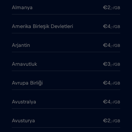
Almanya
€2
,-/GB
Amerika Birleşik Devletleri
€4
,-/GB
Arjantin
€4
,-/GB
Arnavutluk
€3
,-/GB
Avrupa Birliği
€4
,-/GB
Avustralya
€4
,-/GB
Avusturya
€2
,-/GB