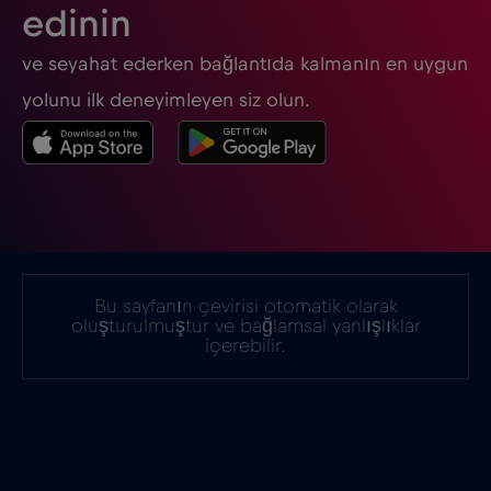
edinin
Güney Afrika
€2
,-/GB
ve seyahat ederken bağlantıda kalmanın en uygun
Güney Kore
€4
yolunu ilk deneyimleyen siz olun.
,-/GB
Gürcistan
€5
,-/GB
Hindistan
€15
,-/GB
Bu sayfanın çevirisi otomatik olarak
Hırvatistan
€2
,-/GB
oluşturulmuştur ve bağlamsal yanlışlıklar
içerebilir.
Hollanda
€2
,-/GB
Honduras
€4
,-/GB