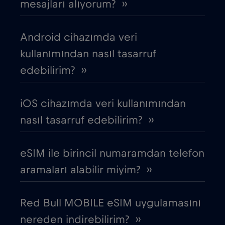
mesajları alıyorum? ››
Brezilya
€4
,-/GB
Android cihazımda veri
Bulgaristan
€2
,-/GB
kullanımından nasıl tasarruf
edebilirim? ››
Cebelitarık
€3
,-/GB
iOS cihazımda veri kullanımından
Çek Cumhuriyeti
€2
,-/GB
nasıl tasarruf edebilirim? ››
Cezayir
€4
,-/GB
eSIM ile birincil numaramdan telefon
aramaları alabilir miyim? ››
Chad
€4
,-/GB
Red Bull MOBILE eSIM uygulamasını
Çin
€6
,-/GB
nereden indirebilirim? ››