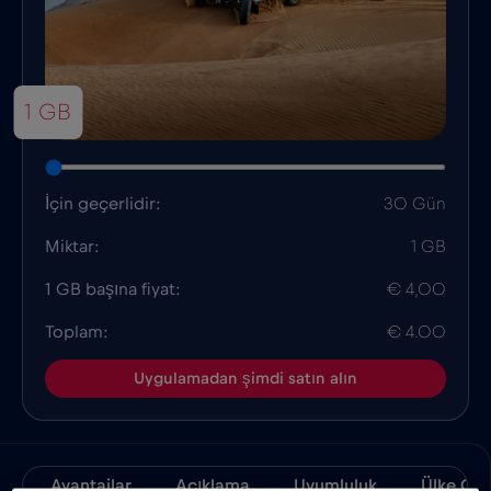
1 GB
İçin geçerlidir:
30 Gün
Miktar:
1 GB
1 GB başına fiyat:
€ 4,00
Toplam:
€ 4.00
Uygulamadan şimdi satın alın
Avantajlar
Açıklama
Uyumluluk
Ülke Ger