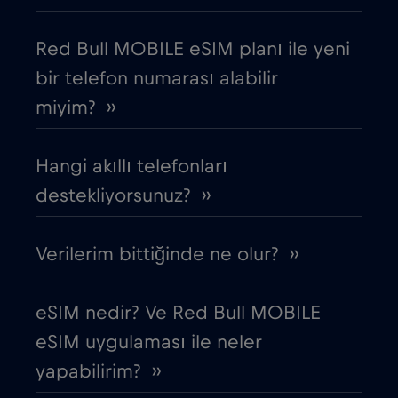
Cruise & land Telenor Maritime
€18
,-/GB
Red Bull MOBILE eSIM planı ile yeni
bir telefon numarası alabilir
Cruise only Telenor Maritime
€15
,-/GB
miyim? ››
Danimarka
€2
,-/GB
Hangi akıllı telefonları
Dubai
destekliyorsunuz? ››
€5
,-/GB
Ekvador
€4
Verilerim bittiğinde ne olur? ››
,-/GB
Endonezya
€4
,-/GB
eSIM nedir? Ve Red Bull MOBILE
eSIM uygulaması ile neler
Ermenistan
€8
,-/GB
yapabilirim? ››