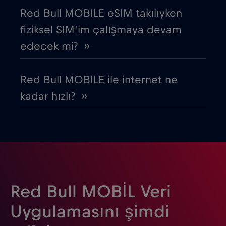
Estonya
€2
,-/GB
Red Bull MOBILE eSIM takılıyken
fiziksel SIM’im çalışmaya devam
Filipinler
€12
,-/GB
edecek mi? ››
Finlandiya
€2
,-/GB
Red Bull MOBILE ile internet ne
kadar hızlı? ››
Fransa
€2
,-/GB
Gabon
€5
,-/GB
Gana
€3
,-/GB
Red Bull MOBİL Veri
Guatemala
€4
,-/GB
Uygulamasını şimdi