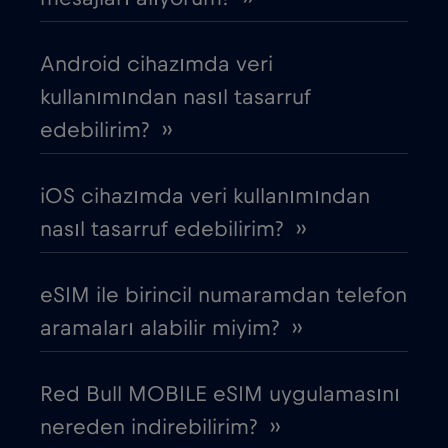
Brezilya
€4
,-/GB
Android cihazımda veri
Bulgaristan
€2
,-/GB
kullanımından nasıl tasarruf
edebilirim? ››
Cebelitarık
€3
,-/GB
iOS cihazımda veri kullanımından
Çek Cumhuriyeti
€2
,-/GB
nasıl tasarruf edebilirim? ››
Cezayir
€4
,-/GB
eSIM ile birincil numaramdan telefon
aramaları alabilir miyim? ››
Chad
€4
,-/GB
Red Bull MOBILE eSIM uygulamasını
Çin
€6
,-/GB
nereden indirebilirim? ››