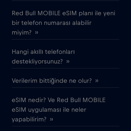
Cruise & land Telenor Maritime
€18
,-/GB
Red Bull MOBILE eSIM planı ile yeni
bir telefon numarası alabilir
Cruise only Telenor Maritime
€15
,-/GB
miyim? ››
Danimarka
€2
,-/GB
Hangi akıllı telefonları
Dubai
destekliyorsunuz? ››
€5
,-/GB
Ekvador
€4
Verilerim bittiğinde ne olur? ››
,-/GB
Endonezya
€4
,-/GB
eSIM nedir? Ve Red Bull MOBILE
eSIM uygulaması ile neler
Ermenistan
€8
,-/GB
yapabilirim? ››