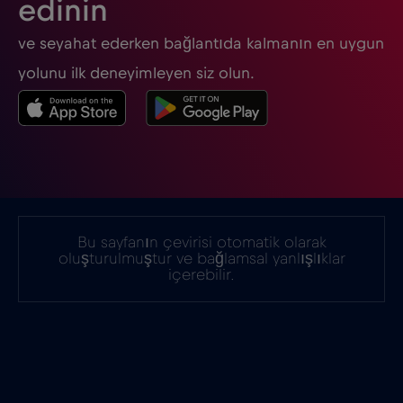
edinin
Güney Afrika
€2
,-/GB
ve seyahat ederken bağlantıda kalmanın en uygun
Güney Kore
€4
yolunu ilk deneyimleyen siz olun.
,-/GB
Gürcistan
€5
,-/GB
Hindistan
€15
,-/GB
Bu sayfanın çevirisi otomatik olarak
Hırvatistan
€2
,-/GB
oluşturulmuştur ve bağlamsal yanlışlıklar
içerebilir.
Hollanda
€2
,-/GB
Honduras
€4
,-/GB