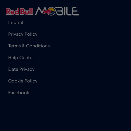
Hong Kong
€7
,-/GB
Imprint
Irak
€6
,-/GB
Privacy Policy
İrlanda
€2
,-/GB
Terms & Conditions
Help Center
İspanya
€2
,-/GB
Data Privacy
İsrail
€3
,-/GB
Cookie Policy
Facebook
İsveç
€2
,-/GB
İsviçre
€5
,-/GB