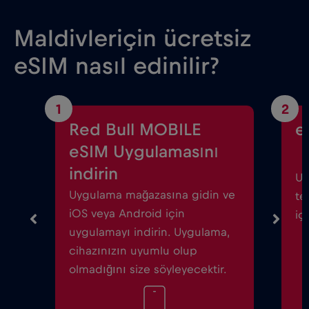
Maldivleriçin ücretsiz
eSIM nasıl edinilir?
1
2
Red Bull MOBILE
e
eSIM Uygulamasını
indirin
Uy
Uygulama mağazasına gidin ve
te
iOS veya Android için
iç
uygulamayı indirin. Uygulama,
cihazınızın uyumlu olup
olmadığını size söyleyecektir.