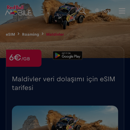
TR
▾
eSIM
Roaming
Maldivler
6€
/GB
Maldivler veri dolaşımı için eSIM
tarifesi