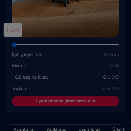
1 GB
İçin geçerlidir:
30 Gün
Miktar:
1 GB
1 GB başına fiyat:
€ 6,00
Toplam:
€ 6.00
Uygulamadan şimdi satın alın
Avantajlar
Açıklama
Uyumluluk
Ülke Ger