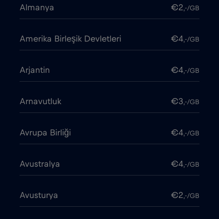
Almanya
€2
,-/GB
Amerika Birleşik Devletleri
€4
,-/GB
Arjantin
€4
,-/GB
Arnavutluk
€3
,-/GB
Avrupa Birliği
€4
,-/GB
Avustralya
€4
,-/GB
Avusturya
€2
,-/GB