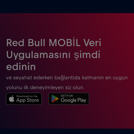
Belçika
€2
,-/GB
Birleşik Arap Emirlikleri (BAE)
€5
,-/GB
Red Bull MOBİL Veri
Birleşik Krallık
€3
,-/GB
Uygulamasını şimdi
edinin
Bosna Hersek
€2
,-/GB
ve seyahat ederken bağlantıda kalmanın en uygun
Brezilya
€4
,-/GB
yolunu ilk deneyimleyen siz olun.
Bulgaristan
€2
,-/GB
Cebelitarık
€3
,-/GB