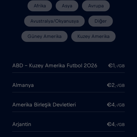
Afrika
Asya
Avrupa
Avustralya/Okyanusya
Diğer
Güney Amerika
Kuzey Amerika
ABD - Kuzey Amerika Futbol 2026
€1
,-/GB
Almanya
€2
,-/GB
Amerika Birleşik Devletleri
€4
,-/GB
Arjantin
€4
,-/GB