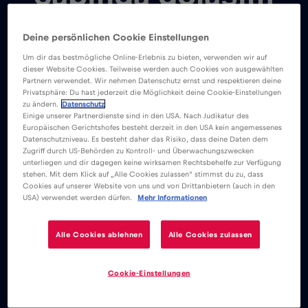
Deine persönlichen Cookie Einstellungen
Red Bull Mobile eSIM, dünyanın her
Um dir das bestmögliche Online-Erlebnis zu bieten, verwenden wir auf
yerinden sörf yapmanızı sağlayan
dieser Website Cookies. Teilweise werden auch Cookies von ausgewählten
Partnern verwendet. Wir nehmen Datenschutz ernst und respektieren deine
uygulama tabanlı bir veri planıdır. İster
Privatsphäre: Du hast jederzeit die Möglichkeit deine Cookie-Einstellungen
zu ändern.
Datenschutz
geziyor, ister tırmanıyor ya da sörf
Einige unserer Partnerdienste sind in den USA. Nach Judikatur des
Europäischen Gerichtshofes besteht derzeit in den USA kein angemessenes
yapıyor olun, en çok ihtiyaç duyduğunuz
Datenschutzniveau. Es besteht daher das Risiko, dass deine Daten dem
Zugriff durch US-Behörden zu Kontroll- und Überwachungszwecken
anda internetsiz kalmanın nasıl bir şey
unterliegen und dir dagegen keine wirksamen Rechtsbehelfe zur Verfügung
olduğunu biliyoruz. Kullanımı kolaydır ve
stehen. Mit dem Klick auf „Alle Cookies zulassen“ stimmst du zu, dass
Cookies auf unserer Website von uns und von Drittanbietern (auch in den
100’tan fazla ülkede çalışır. iOS veya
USA) verwendet werden dürfen.
Mehr Informationen
Android uygulamasını indirin ve
Alle Cookies ablehnen
Alle Cookies zulassen
istediğiniz yerde, istediğiniz zaman
internete bağlanın.
Cookie-Einstellungen