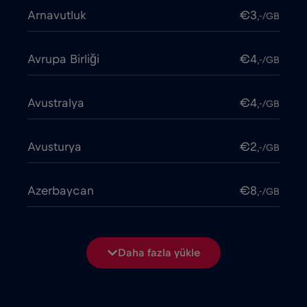
Arnavutluk
€3
,-/GB
Avrupa Birliği
€4
,-/GB
Avustralya
€4
,-/GB
Avusturya
€2
,-/GB
Azerbaycan
€8
,-/GB
Bangladeş
€4
,-/GB
Daha fazla yükle
Belarus
€2
,-/GB