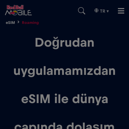
TR
▾
eSIM
Roaming
Doğrudan
uygulamamızdan
eSIM ile dünya
çapında dolaşım