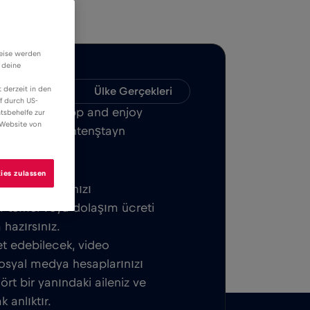
weise werden
 deine
 derzeit in den
Uyumluluk
Ülke Gerçekleri
f durch US-
Bull MOBILE App and enjoy
tsbehelfe zur
 Website von
or all over Lihtenştayn
ies zulassen
z. eSIM kartınızı
bir temel veya dolaşım ücreti
azırsınız.
t edebilecek, video
osyal medya hesaplarınızı
ört bir yanındaki aileniz ve
 anlıktır.