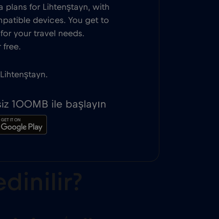
 plans for Lihtenştayn, with
patible devices. You get to
or your travel needs.
 free.
 Lihtenştayn.
iz 100MB ile başlayın
dinilir?