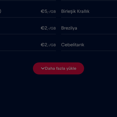
)
€5
Birleşik Krallık
,-/GB
€2
Brezilya
,-/GB
€2
Cebelitarık
,-/GB
€2
Cezayir
,-/GB
Daha fazla yükle
€4
Çin
,-/GB
ime
€18
Cruise only Telenor Mariti
,-/GB
€2
Dubai
,-/GB