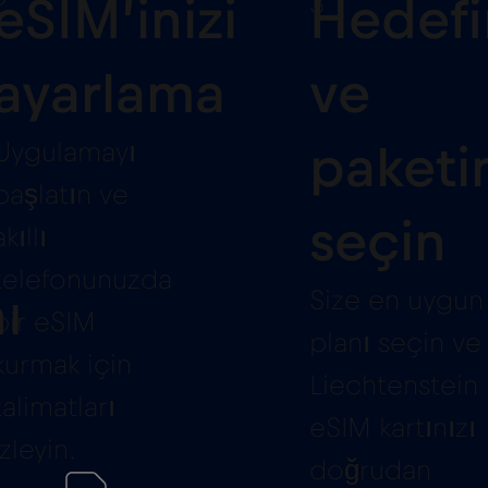
2
3
eSIM’inizi
Hedefi
ayarlama
ve
Uygulamayı
paketin
başlatın ve
seçin
akıllı
telefonunuzda
Size en uygun
ı
bir eSIM
planı seçin ve
kurmak için
Liechtenstein
talimatları
eSIM kartınızı
izleyin.
doğrudan