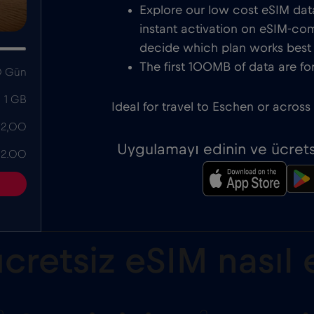
Explore our low cost eSIM data
instant activation on eSIM-com
decide which plan works best f
The first 100MB of data are for
 Gün
1 GB
Ideal for travel to Eschen or across
 2,00
Uygulamayı edinin ve ücrets
 2.00
cretsiz eSIM nasıl e