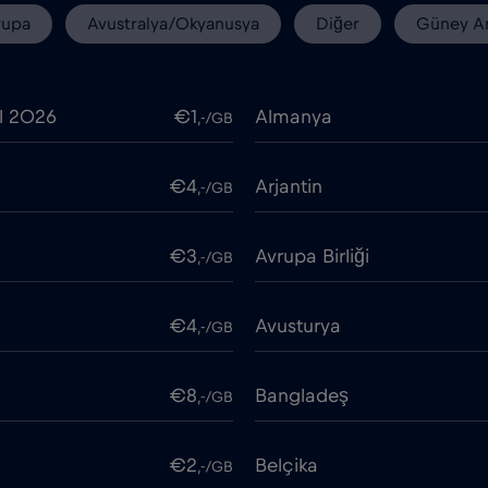
rupa
Avustralya/Okyanusya
Diğer
Güney A
l 2026
€1
Almanya
,-/GB
€4
Arjantin
,-/GB
€3
Avrupa Birliği
,-/GB
€4
Avusturya
,-/GB
€8
Bangladeş
,-/GB
€2
Belçika
,-/GB