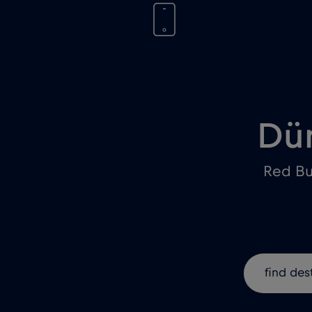
Dün
Red Bul