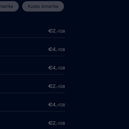
merika
Kuzey Amerika
€2
,-/GB
€4
,-/GB
€4
,-/GB
€2
,-/GB
€4
,-/GB
€2
,-/GB