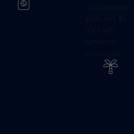
uygulamadan
satın alın. İlk
100 MB
tamamen
ücretsizdir!