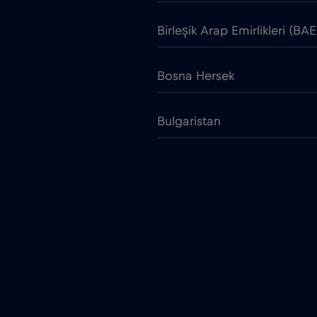
Birleşik Arap Emirlikleri (BAE
Bosna Hersek
Bulgaristan
Çek Cumhuriyeti
Chad
Cruise & land Telenor Marit
Danimarka