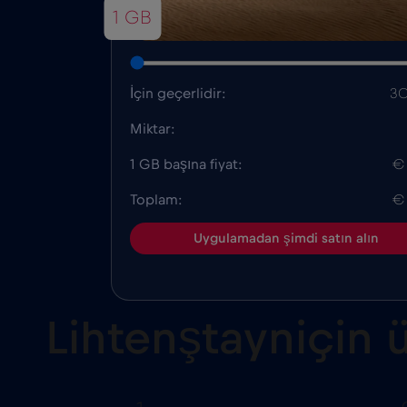
1 GB
İçin geçerlidir:
30
Miktar:
1 GB başına fiyat:
€
Toplam:
€
Uygulamadan şimdi satın alın
Lihtenştayniçin ü