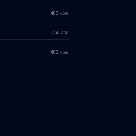
€3
,-/GB
€4
,-/GB
€3
,-/GB
€4
,-/GB
€6
,-/GB
me
€15
,-/GB
€5
,-/GB