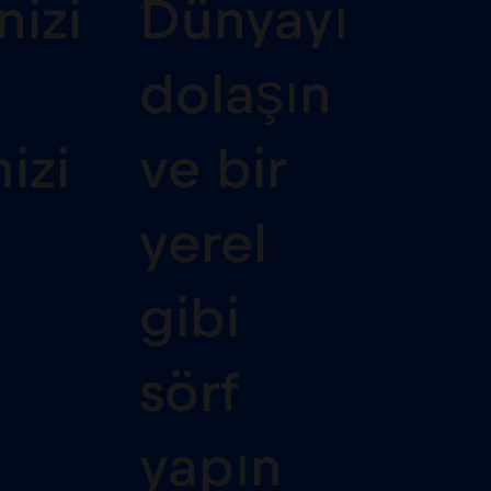
4
nizi
Dünyayı
dolaşın
izi
ve bir
yerel
gibi
sörf
yapın