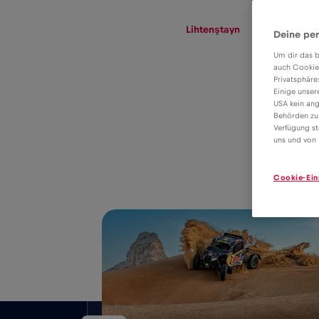
eSIM
Roaming
Lihtenştayn
Deine per
Um dir das b
auch Cookie
Privatsphäre
Lihtenştayn veri
Einige unser
USA kein ang
dolaşımı için
Behörden zu
2€
Verfügung st
eSIM tarifesi
uns und von 
Cookie-Ein