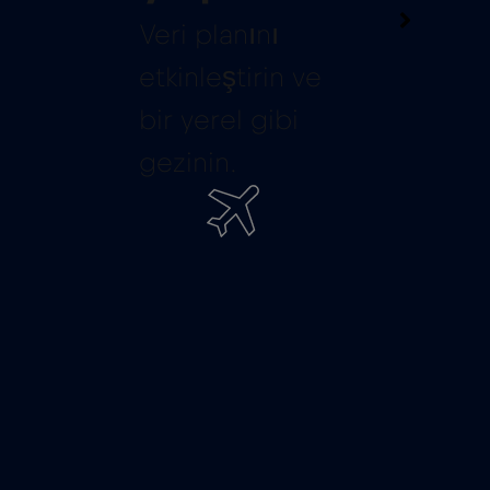
Veri planını
etkinleştirin ve
bir yerel gibi
gezinin.