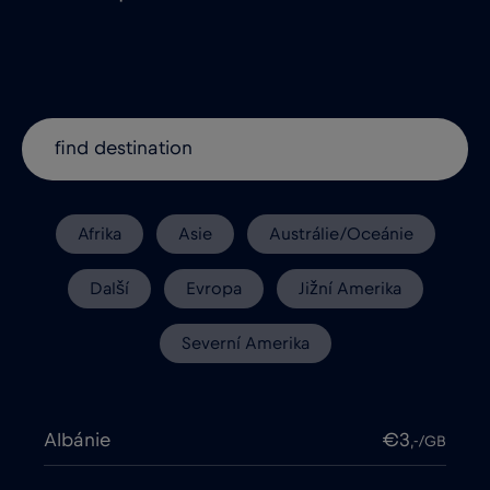
Afrika
Asie
Austrálie/Oceánie
Další
Evropa
Jižní Amerika
Severní Amerika
Albánie
€3
,-/GB