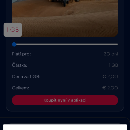
1 GB
Platí pro:
30 dní
Částka:
1 GB
Cena za 1 GB:
€ 2,00
Celkem:
€ 2.00
Koupit nyní v aplikaci
Výhody
Popis
Kompatibilita
Fakta o zem