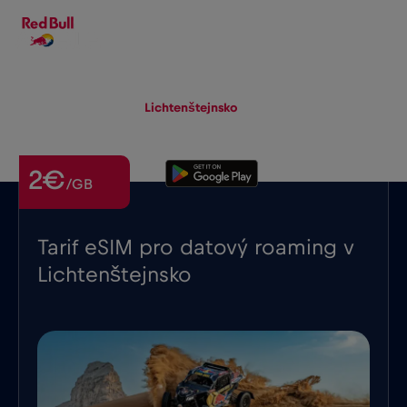
CS
▾
eSIM
Roaming
Lichtenštejnsko
2€
/GB
Tarif eSIM pro datový roaming v
Lichtenštejnsko