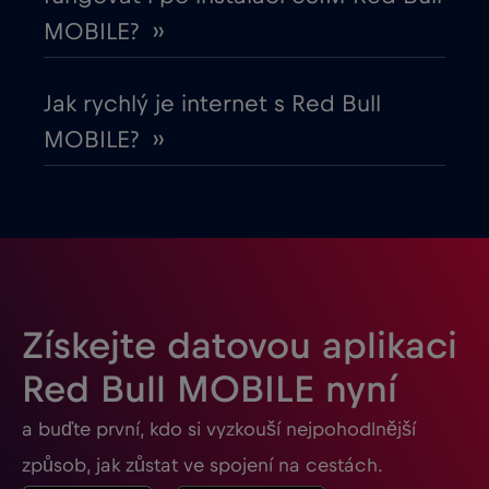
Gabon
€5
,-/GB
MOBILE? ››
Georgia
€5
,-/GB
Jak rychlý je internet s Red Bull
MOBILE? ››
Ghana
€3
,-/GB
Gibraltar
€3
,-/GB
Guatemala
€4
,-/GB
Získejte datovou aplikaci
Honduras
€4
,-/GB
Red Bull MOBILE nyní
a buďte první, kdo si vyzkouší nejpohodlnější
Hongkong
€7
,-/GB
způsob, jak zůstat ve spojení na cestách.