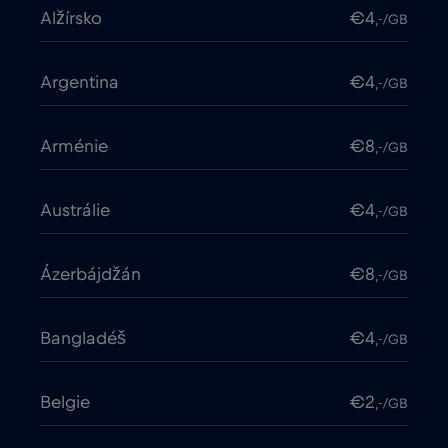
Alžírsko
€4
,-/GB
Argentina
€4
,-/GB
Arménie
€8
,-/GB
Austrálie
€4
,-/GB
Ázerbájdžán
€8
,-/GB
Bangladéš
€4
,-/GB
Belgie
€2
,-/GB