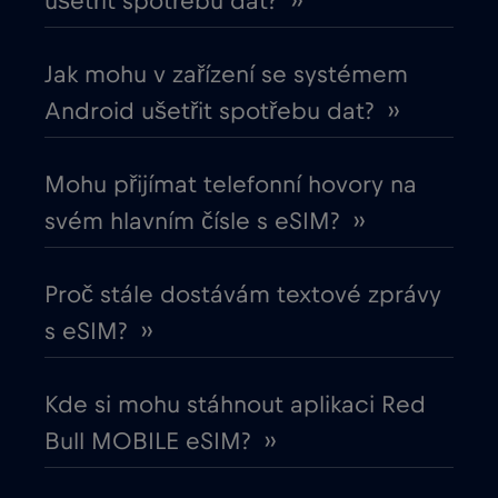
ušetřit spotřebu dat? ››
Chile
€7
,-/GB
Jak mohu v zařízení se systémem
Chorvatsko
€2
,-/GB
Android ušetřit spotřebu dat? ››
Čína
€6
,-/GB
Mohu přijímat telefonní hovory na
svém hlavním čísle s eSIM? ››
Cruise & land Telenor Maritime
€18
,-/GB
Proč stále dostávám textové zprávy
Cruise only Telenor Maritime
€15
,-/GB
s eSIM? ››
Dánsko
€2
,-/GB
Kde si mohu stáhnout aplikaci Red
Bull MOBILE eSIM? ››
Dubaj
€5
,-/GB