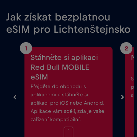
Jak získat bezplatnou
eSIM pro Lichtenštejnsko
1
2
Stáhněte si aplikaci
N
Red Bull MOBILE
eSIM
Sp
Přejděte do obchodu s
po
aplikacemi a stáhněte si
sm
aplikaci pro iOS nebo Android.
Aplikace vám sdělí, zda je vaše
zařízení kompatibilní.