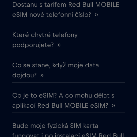
Dostanu s tarifem Red Bull MOBILE
Egypt
€12
,-/GB
eSIM nové telefonní číslo? ››
Ekvádor
€4
,-/GB
Které chytré telefony
podporujete? ››
Estonsko
€2
,-/GB
Evropská unie
Co se stane, když moje data
€4
,-/GB
dojdou? ››
Filipíny
€12
,-/GB
Co je to eSIM? A co mohu dělat s
Finsko
€2
,-/GB
aplikací Red Bull MOBILE eSIM? ››
Francie
€2
,-/GB
Bude moje fyzická SIM karta
fungovat i po instalaci eSIM Red Bull