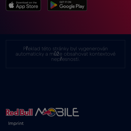
Indie
€15
,-/GB
Indonésie
€4
,-/GB
Irák
€6
,-/GB
Překlad této stránky byl vygenerován
automaticky a může obsahovat kontextové
nepřesnosti.
Irsko
€2
,-/GB
Island
€2
,-/GB
Itálie
€2
,-/GB
Izrael
€3
,-/GB
Imprint