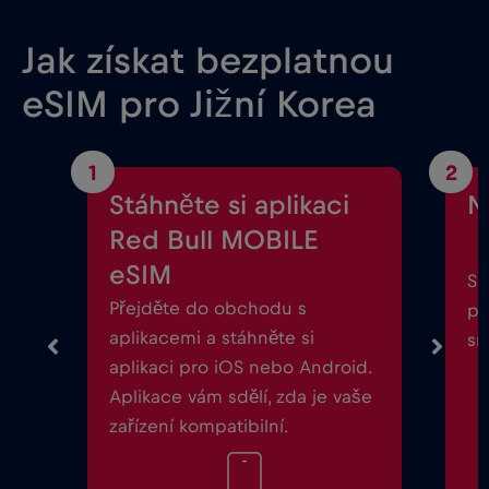
Jak získat bezplatnou
eSIM pro Jižní Korea
1
2
Stáhněte si aplikaci
N
Red Bull MOBILE
eSIM
Sp
Přejděte do obchodu s
po
aplikacemi a stáhněte si
sm
aplikaci pro iOS nebo Android.
Aplikace vám sdělí, zda je vaše
zařízení kompatibilní.