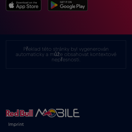
Indie
€15
,-/GB
Indonésie
€4
,-/GB
Irák
€6
,-/GB
Překlad této stránky byl vygenerován
automaticky a může obsahovat kontextové
nepřesnosti.
Irsko
€2
,-/GB
Island
€2
,-/GB
Itálie
€2
,-/GB
Izrael
€3
,-/GB
Imprint