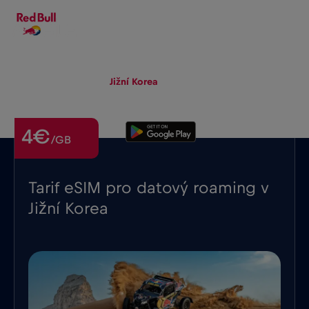
CS
▾
eSIM
Roaming
Jižní Korea
4€
/GB
Tarif eSIM pro datový roaming v
Jižní Korea