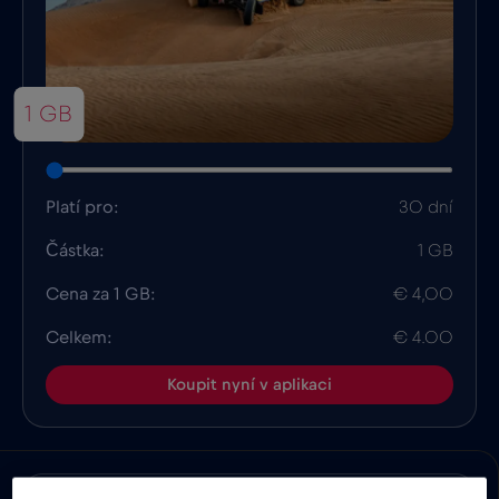
1 GB
Platí pro:
30 dní
Částka:
1 GB
Cena za 1 GB:
€ 4,00
Celkem:
€ 4.00
Koupit nyní v aplikaci
Výhody
Popis
Kompatibilita
Fakta o zem