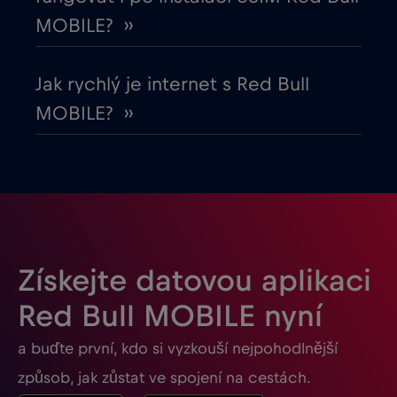
Gabon
€5
,-/GB
MOBILE? ››
Georgia
€5
,-/GB
Jak rychlý je internet s Red Bull
MOBILE? ››
Ghana
€3
,-/GB
Gibraltar
€3
,-/GB
Guatemala
€4
,-/GB
Získejte datovou aplikaci
Honduras
€4
,-/GB
Red Bull MOBILE nyní
a buďte první, kdo si vyzkouší nejpohodlnější
Hongkong
€7
,-/GB
způsob, jak zůstat ve spojení na cestách.