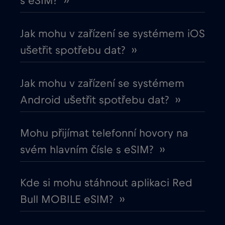
s eSIM? ››
Chile
€7
,-/GB
Jak mohu v zařízení se systémem iOS
Chorvatsko
€2
,-/GB
ušetřit spotřebu dat? ››
Čína
€6
,-/GB
Jak mohu v zařízení se systémem
Android ušetřit spotřebu dat? ››
Cruise & land Telenor Maritime
€18
,-/GB
Mohu přijímat telefonní hovory na
Cruise only Telenor Maritime
€15
,-/GB
svém hlavním čísle s eSIM? ››
Dánsko
€2
,-/GB
Kde si mohu stáhnout aplikaci Red
Bull MOBILE eSIM? ››
Dubaj
€5
,-/GB