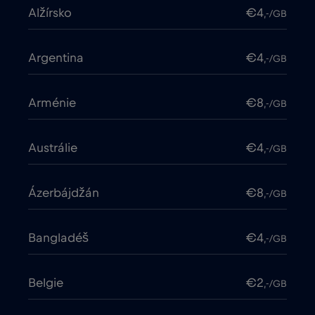
Alžírsko
€4
,-/GB
Argentina
€4
,-/GB
Arménie
€8
,-/GB
Austrálie
€4
,-/GB
Ázerbájdžán
€8
,-/GB
Bangladéš
€4
,-/GB
Belgie
€2
,-/GB