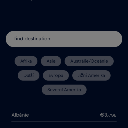
Afrika
Asie
Austrálie/Oceánie
Další
Evropa
Jižní Amerika
Severní Amerika
Albánie
€3
,-/GB