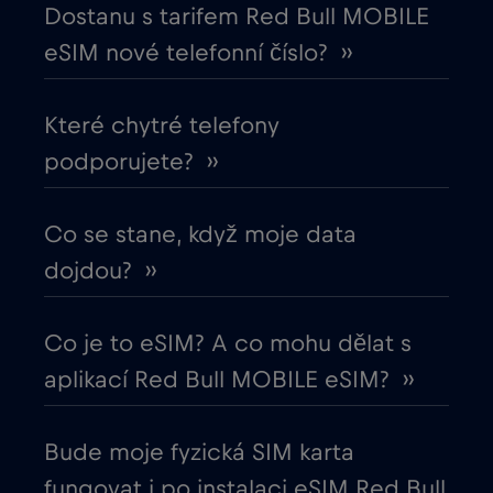
Dostanu s tarifem Red Bull MOBILE
Egypt
€12
,-/GB
eSIM nové telefonní číslo? ››
Ekvádor
€4
,-/GB
Které chytré telefony
podporujete? ››
Estonsko
€2
,-/GB
Evropská unie
Co se stane, když moje data
€4
,-/GB
dojdou? ››
Filipíny
€12
,-/GB
Co je to eSIM? A co mohu dělat s
Finsko
€2
,-/GB
aplikací Red Bull MOBILE eSIM? ››
Francie
€2
,-/GB
Bude moje fyzická SIM karta
fungovat i po instalaci eSIM Red Bull