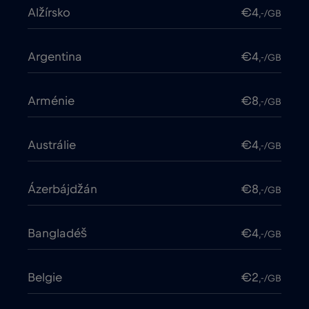
Alžírsko
€4
,-/GB
Argentina
€4
,-/GB
Arménie
€8
,-/GB
Austrálie
€4
,-/GB
Ázerbájdžán
€8
,-/GB
Bangladéš
€4
,-/GB
Belgie
€2
,-/GB