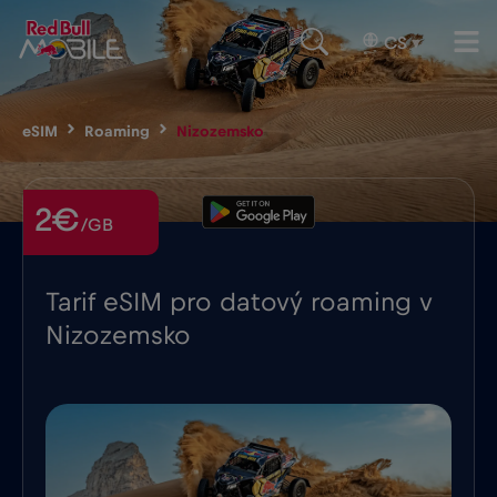
CS
▾
eSIM
Roaming
Nizozemsko
2€
/GB
Tarif eSIM pro datový roaming v
Nizozemsko