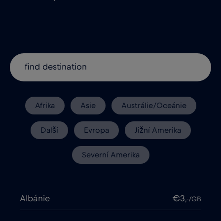
Afrika
Asie
Austrálie/Oceánie
Další
Evropa
Jižní Amerika
Severní Amerika
Albánie
€3
,-/GB