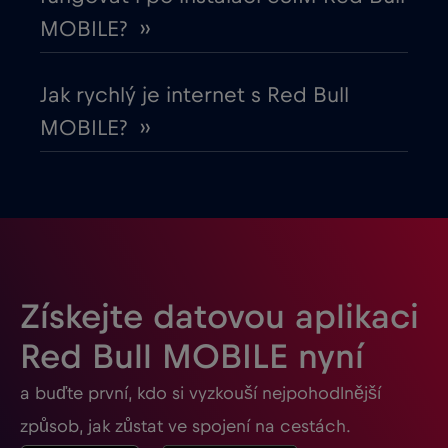
Gabon
€5
,-/GB
MOBILE? ››
Georgia
€5
,-/GB
Jak rychlý je internet s Red Bull
MOBILE? ››
Ghana
€3
,-/GB
Gibraltar
€3
,-/GB
Guatemala
€4
,-/GB
Získejte datovou aplikaci
Honduras
€4
,-/GB
Red Bull MOBILE nyní
a buďte první, kdo si vyzkouší nejpohodlnější
Hongkong
€7
,-/GB
způsob, jak zůstat ve spojení na cestách.