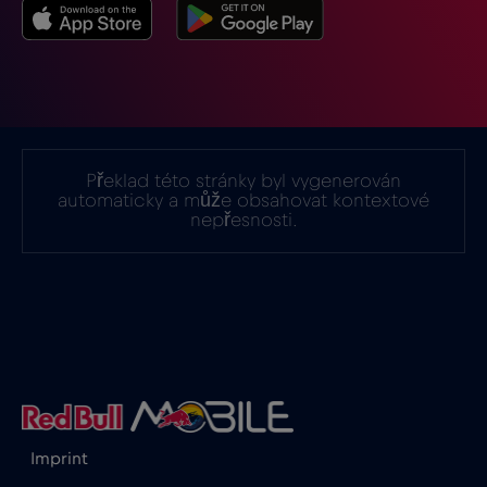
Indie
€15
,-/GB
Indonésie
€4
,-/GB
Irák
€6
,-/GB
Překlad této stránky byl vygenerován
automaticky a může obsahovat kontextové
nepřesnosti.
Irsko
€2
,-/GB
Island
€2
,-/GB
Itálie
€2
,-/GB
Izrael
€3
,-/GB
Imprint