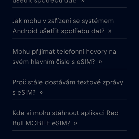
ušetřit spotřebu dat? ››
Chile
€7
,-/GB
Jak mohu v zařízení se systémem
Chorvatsko
€2
,-/GB
Android ušetřit spotřebu dat? ››
Čína
€6
,-/GB
Mohu přijímat telefonní hovory na
svém hlavním čísle s eSIM? ››
Cruise & land Telenor Maritime
€18
,-/GB
Proč stále dostávám textové zprávy
Cruise only Telenor Maritime
€15
,-/GB
s eSIM? ››
Dánsko
€2
,-/GB
Kde si mohu stáhnout aplikaci Red
Bull MOBILE eSIM? ››
Dubaj
€5
,-/GB