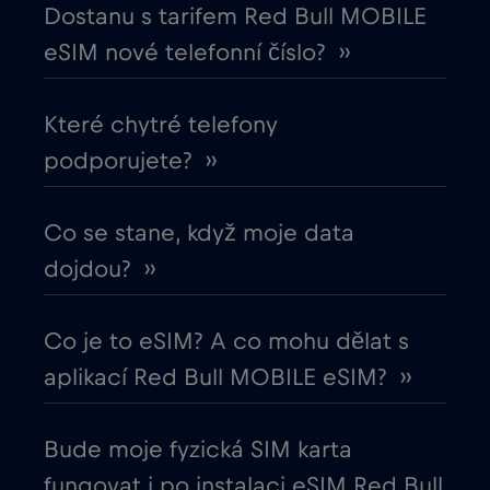
Dostanu s tarifem Red Bull MOBILE
Egypt
€12
,-/GB
eSIM nové telefonní číslo? ››
Ekvádor
€4
,-/GB
Které chytré telefony
podporujete? ››
Estonsko
€2
,-/GB
Evropská unie
Co se stane, když moje data
€4
,-/GB
dojdou? ››
Filipíny
€12
,-/GB
Co je to eSIM? A co mohu dělat s
Finsko
€2
,-/GB
aplikací Red Bull MOBILE eSIM? ››
Francie
€2
,-/GB
Bude moje fyzická SIM karta
fungovat i po instalaci eSIM Red Bull