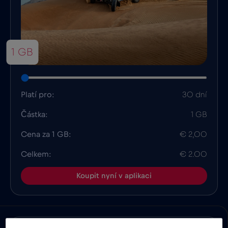
1 GB
Platí pro:
30 dní
Částka:
1 GB
Cena za 1 GB:
€ 2,00
Celkem:
€ 2.00
Koupit nyní v aplikaci
Výhody
Popis
Kompatibilita
Fakta o zem