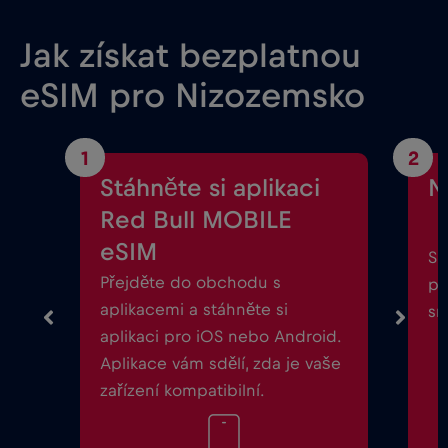
Jak získat bezplatnou
eSIM pro Nizozemsko
1
2
Stáhněte si aplikaci
N
Red Bull MOBILE
eSIM
Sp
Přejděte do obchodu s
po
aplikacemi a stáhněte si
sm
aplikaci pro iOS nebo Android.
Aplikace vám sdělí, zda je vaše
zařízení kompatibilní.