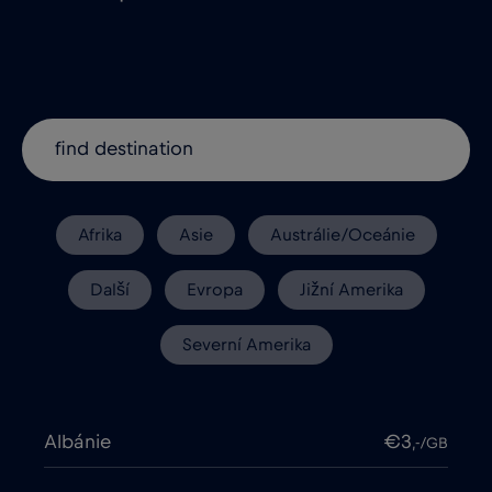
Afrika
Asie
Austrálie/Oceánie
Další
Evropa
Jižní Amerika
Severní Amerika
Albánie
€3
,-/GB