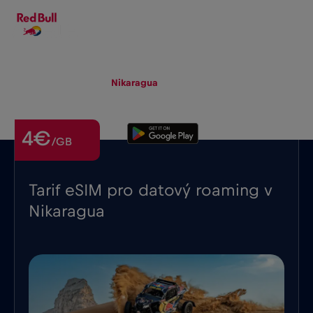
CS
▾
eSIM
Roaming
Nikaragua
4€
/GB
Tarif eSIM pro datový roaming v
Nikaragua