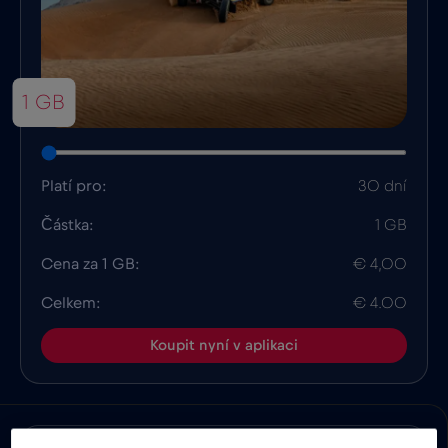
1 GB
Platí pro:
30 dní
Částka:
1 GB
Cena za 1 GB:
€ 4,00
Celkem:
€ 4.00
Koupit nyní v aplikaci
Výhody
Popis
Kompatibilita
Fakta o zem