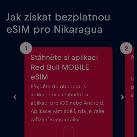
Jak získat bezplatnou
eSIM pro Nikaragua
1
2
Stáhněte si aplikaci
N
Red Bull MOBILE
eSIM
Sp
Přejděte do obchodu s
po
aplikacemi a stáhněte si
sm
aplikaci pro iOS nebo Android.
Aplikace vám sdělí, zda je vaše
zařízení kompatibilní.