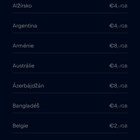
Alžírsko
€4
,-/GB
Argentina
€4
,-/GB
Arménie
€8
,-/GB
Austrálie
€4
,-/GB
Ázerbájdžán
€8
,-/GB
Bangladéš
€4
,-/GB
Belgie
€2
,-/GB