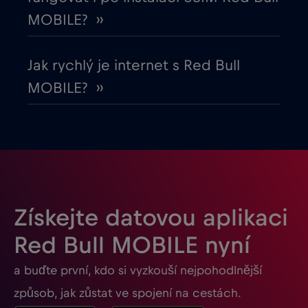
Gabon
€5
,-/GB
MOBILE? ››
Georgia
€5
,-/GB
Jak rychlý je internet s Red Bull
MOBILE? ››
Ghana
€3
,-/GB
Gibraltar
€3
,-/GB
Guatemala
€4
,-/GB
Získejte datovou aplikaci
Honduras
€4
,-/GB
Red Bull MOBILE nyní
a buďte první, kdo si vyzkouší nejpohodlnější
Hongkong
€7
,-/GB
způsob, jak zůstat ve spojení na cestách.