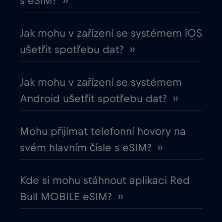
s eSIM? ››
Chile
€7
,-/GB
Jak mohu v zařízení se systémem iOS
Chorvatsko
€2
,-/GB
ušetřit spotřebu dat? ››
Čína
€6
,-/GB
Jak mohu v zařízení se systémem
Android ušetřit spotřebu dat? ››
Cruise & land Telenor Maritime
€18
,-/GB
Mohu přijímat telefonní hovory na
Cruise only Telenor Maritime
€15
,-/GB
svém hlavním čísle s eSIM? ››
Dánsko
€2
,-/GB
Kde si mohu stáhnout aplikaci Red
Bull MOBILE eSIM? ››
Dubaj
€5
,-/GB