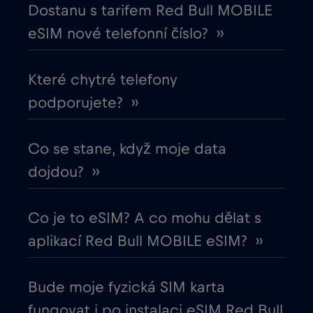
Dostanu s tarifem Red Bull MOBILE
Egypt
€12
,-/GB
eSIM nové telefonní číslo? ››
Ekvádor
€4
,-/GB
Které chytré telefony
podporujete? ››
Estonsko
€2
,-/GB
Evropská unie
Co se stane, když moje data
€4
,-/GB
dojdou? ››
Filipíny
€12
,-/GB
Co je to eSIM? A co mohu dělat s
Finsko
€2
,-/GB
aplikací Red Bull MOBILE eSIM? ››
Francie
€2
,-/GB
Bude moje fyzická SIM karta
fungovat i po instalaci eSIM Red Bull