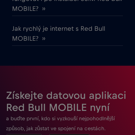
Gabon
€5
,-/GB
MOBILE? ››
Georgia
€5
,-/GB
Jak rychlý je internet s Red Bull
MOBILE? ››
Ghana
€3
,-/GB
Gibraltar
€3
,-/GB
Guatemala
€4
,-/GB
Získejte datovou aplikaci
Honduras
€4
,-/GB
Red Bull MOBILE nyní
a buďte první, kdo si vyzkouší nejpohodlnější
Hongkong
€7
,-/GB
způsob, jak zůstat ve spojení na cestách.