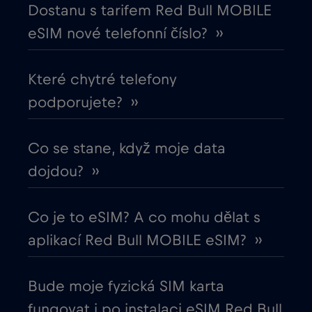
Dostanu s tarifem Red Bull MOBILE
Egypt
€12
,-/GB
eSIM nové telefonní číslo? ››
Ekvádor
€4
,-/GB
Které chytré telefony
podporujete? ››
Estonsko
€2
,-/GB
Evropská unie
Co se stane, když moje data
€4
,-/GB
dojdou? ››
Filipíny
€12
,-/GB
Co je to eSIM? A co mohu dělat s
Finsko
€2
,-/GB
aplikací Red Bull MOBILE eSIM? ››
Francie
€2
,-/GB
Bude moje fyzická SIM karta
fungovat i po instalaci eSIM Red Bull