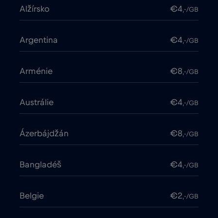
Alžírsko
€4
,-/GB
Argentina
€4
,-/GB
Arménie
€8
,-/GB
Austrálie
€4
,-/GB
Ázerbájdžán
€8
,-/GB
Bangladéš
€4
,-/GB
Belgie
€2
,-/GB