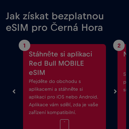
Jak získat bezplatnou
eSIM pro Černá Hora
1
2
Stáhněte si aplikaci
N
Red Bull MOBILE
eSIM
Sp
Přejděte do obchodu s
po
aplikacemi a stáhněte si
sm
aplikaci pro iOS nebo Android.
Aplikace vám sdělí, zda je vaše
zařízení kompatibilní.