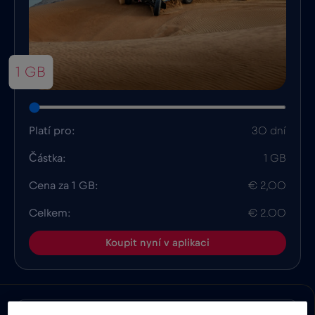
1 GB
Platí pro:
30 dní
Částka:
1 GB
Cena za 1 GB:
€ 2,00
Celkem:
€ 2.00
Koupit nyní v aplikaci
Výhody
Popis
Kompatibilita
Fakta o zem