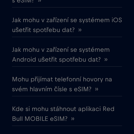
s eSIM? ››
Chile
€7
,-/GB
Jak mohu v zařízení se systémem iOS
Chorvatsko
€2
,-/GB
ušetřit spotřebu dat? ››
Čína
€6
,-/GB
Jak mohu v zařízení se systémem
Android ušetřit spotřebu dat? ››
Cruise & land Telenor Maritime
€18
,-/GB
Mohu přijímat telefonní hovory na
Cruise only Telenor Maritime
€15
,-/GB
svém hlavním čísle s eSIM? ››
Dánsko
€2
,-/GB
Kde si mohu stáhnout aplikaci Red
Bull MOBILE eSIM? ››
Dubaj
€5
,-/GB