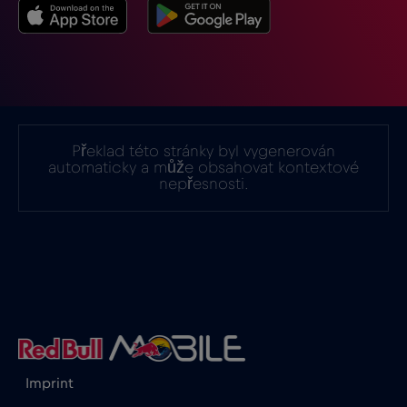
Indie
€15
,-/GB
Indonésie
€4
,-/GB
Irák
€6
,-/GB
Překlad této stránky byl vygenerován
automaticky a může obsahovat kontextové
nepřesnosti.
Irsko
€2
,-/GB
Island
€2
,-/GB
Itálie
€2
,-/GB
Izrael
€3
,-/GB
Imprint