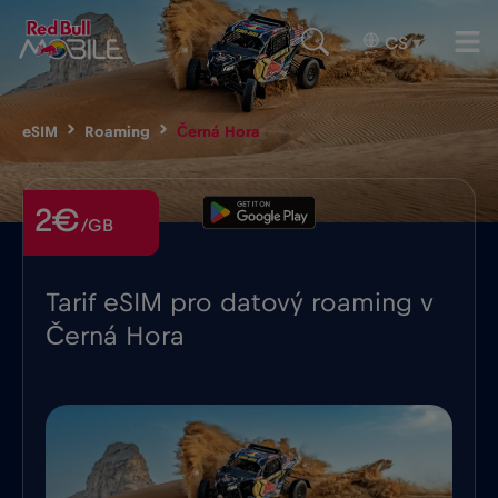
CS
▾
eSIM
Roaming
Černá Hora
2€
/GB
Tarif eSIM pro datový roaming v
Černá Hora