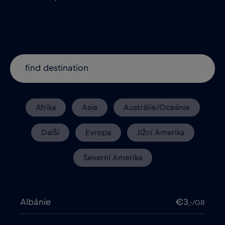
Afrika
Asie
Austrálie/Oceánie
Další
Evropa
Jižní Amerika
Severní Amerika
Albánie
€3
,-/GB