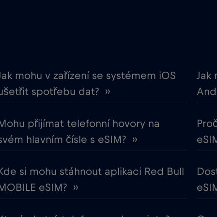
€12
Ekvádor
,-/GB
€2
Evropská unie
,-/GB
€12
Finsko
,-/GB
Jak mohu v zařízení se systémem iOS
Jak 
ušetřit spotřebu dat? ››
Andr
€2
Gabon
,-/GB
Mohu přijímat telefonní hovory na
Proč
€5
Ghana
,-/GB
svém hlavním čísle s eSIM? ››
eSIM
€3
Guatemala
,-/GB
Kde si mohu stáhnout aplikaci Red Bull
Dos
MOBILE eSIM? ››
eSIM
€4
Hongkong
,-/GB