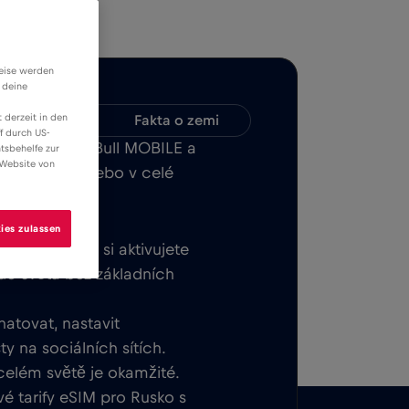
weise werden
 deine
 derzeit in den
Kompatibilita
Fakta o zemi
f durch US-
 aplikaci Red Bull MOBILE a
tsbehelfe zur
 Website von
net v Kazan nebo v celé
ies zulassen
tek. Jakmile si aktivujete
 do světa bez základních
hatovat, nastavit
y na sociálních sítích.
 celém světě je okamžité.
é tarify eSIM pro Rusko s