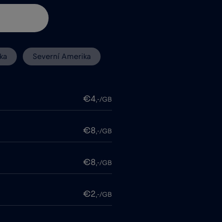
ka
Severní Amerika
€4
,-/GB
€8
,-/GB
€8
,-/GB
€2
,-/GB