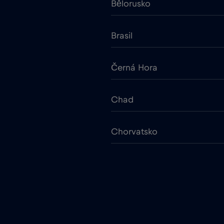
Bělorusko
Brasil
Černá Hora
Chad
Chorvatsko
Cruise & land Telenor Marit
Dánsko