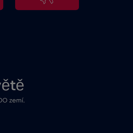
větě
100 zemí.