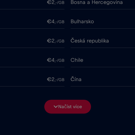
€2
Bosna a Hercegovina
,-/GB
€4
Bulharsko
,-/GB
€2
Česká republika
,-/GB
€4
Chile
,-/GB
€2
Čína
,-/GB
ime
€18
Cruise only Telenor Mariti
,-/GB
Načíst více
€2
Dubaj
,-/GB