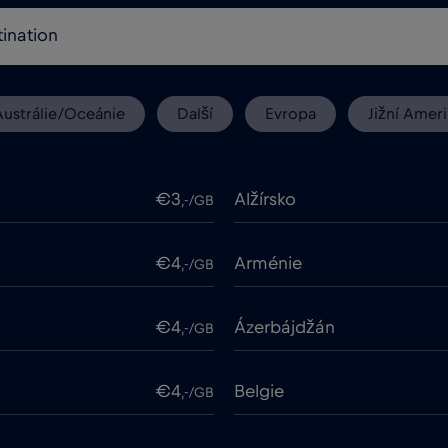
Austrálie/Oceánie
Další
Evropa
Jižní Ameri
€3
Alžírsko
,-/GB
€4
Arménie
,-/GB
€4
Ázerbájdžán
,-/GB
€4
Belgie
,-/GB