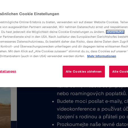
sönlichen Cookie Einstellungen
estmögliche Online-Erlebnis zu bieten, verwenden wir auf dieser Website Cookies. Teil
s von ausgewählten Partnern verwendet. Wir nehmen Datenschutz ernst und respektieren
: Du hast jederzeit die Möglichkeit deine Cookie-Einstellungen zu ändern.
Datenschutz
er Partnerdienste sind in den USA. Nach Judikatur des Europäischen Gerichtshofes besteht
Výhody
Popis
emessenes Datenschutzniveau. Es besteht daher das Risiko, dass deine Daten dem Zugrif
Stáhněte si snadno instalovatelnou
 Kontroll- und Überwachungszwecken unterliegen und dir dagegen keine wirksamen Rech
/GB
ehen. Mit dem Klick auf „Alle Cookies zulassen“ stimmst du zu, dass Cookies auf unserer
využívejte neomezený mobilní inter
Drittanbietern (auch in den USA) verwendet werden dürfen.
Mehr Informationen
Rusko.
stellungen
Alle Cookies ablehnen
Alle Cook
Nikdy neúčtujeme základní popla
kartu eSIM, můžete se připojit
nebo roamingových poplatků.
Budete moci posílat e-maily, c
videokonference a používat účt
Spojení s rodinou a přáteli po
Prozkoumejte naše levné datov