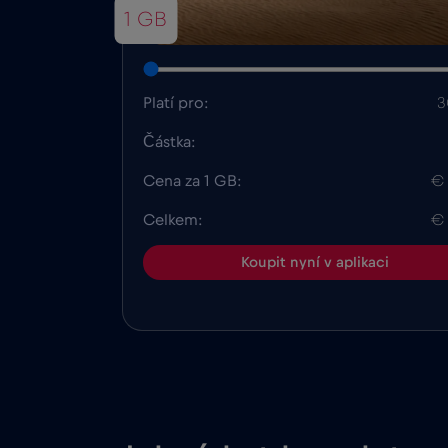
1 GB
Platí pro:
3
Částka:
Cena za 1 GB:
€
Celkem:
€
Koupit nyní v aplikaci