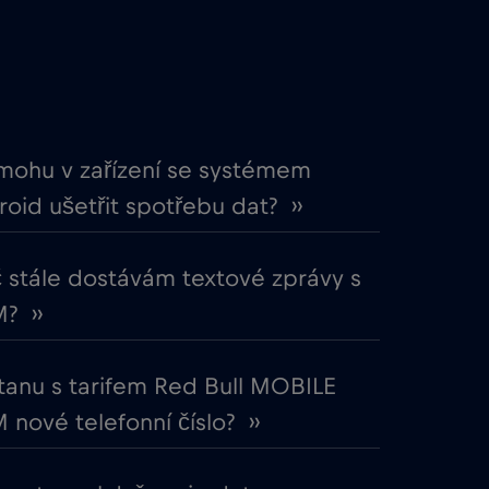
€4
,-/GB
€4
,-/GB
€2
,-/GB
mohu v zařízení se systémem
oid ušetřit spotřebu dat? ››
€5
,-/GB
 stále dostávám textové zprávy s
€3
,-/GB
? ››
€4
,-/GB
tanu s tarifem Red Bull MOBILE
 nové telefonní číslo? ››
€7
,-/GB