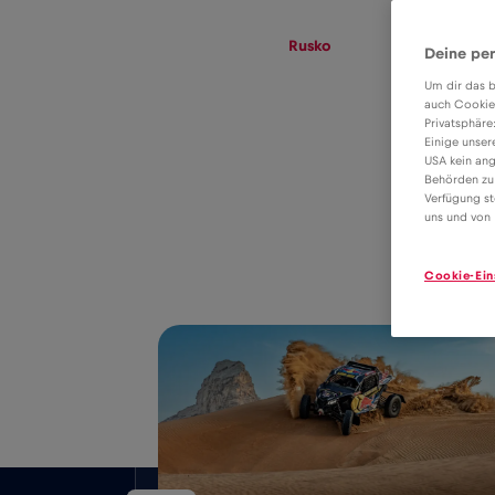
eSIM
Roaming
Rusko
Deine per
Um dir das b
auch Cookie
Privatsphäre
Tarif eSIM pro
Einige unser
USA kein ang
datový roaming v
Behörden zu
8€
Verfügung st
Rusko
uns und von 
Cookie-Ein