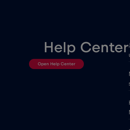
Egypt
Estonsko
Filipíny
Help Center
Francie
Open Help Center
Georgia
Gibraltar
Honduras