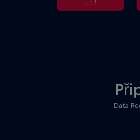
Při
Data Red