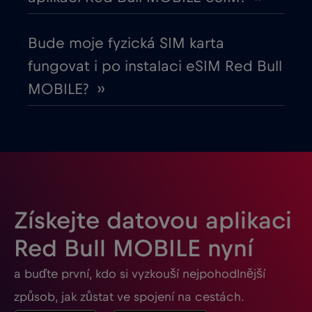
Gabon
€5
,-/GB
Bude moje fyzická SIM karta
Georgia
€5
,-/GB
fungovat i po instalaci eSIM Red Bull
MOBILE? ››
Ghana
€3
,-/GB
Gibraltar
€3
,-/GB
Guatemala
€4
,-/GB
Získejte datovou aplikaci
Honduras
€4
,-/GB
Red Bull MOBILE nyní
a buďte první, kdo si vyzkouší nejpohodlnější
Hongkong
€7
,-/GB
způsob, jak zůstat ve spojení na cestách.