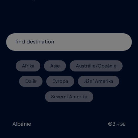
Afrika
Asie
Austrálie/Oceánie
Další
Evropa
Jižní Amerika
Severní Amerika
Albánie
€3
,-/GB