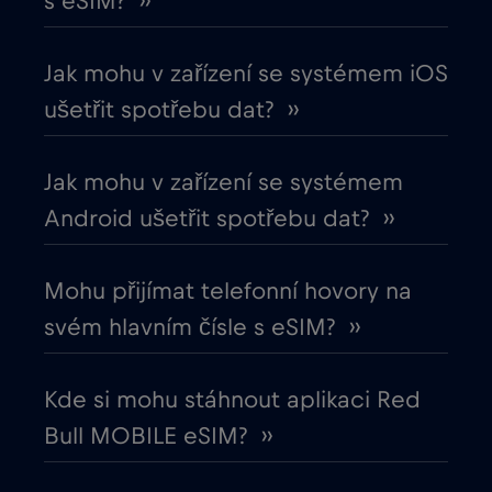
s eSIM? ››
Chile
€7
,-/GB
Jak mohu v zařízení se systémem iOS
Chorvatsko
€2
,-/GB
ušetřit spotřebu dat? ››
Čína
€6
,-/GB
Jak mohu v zařízení se systémem
Android ušetřit spotřebu dat? ››
Cruise & land Telenor Maritime
€18
,-/GB
Mohu přijímat telefonní hovory na
Cruise only Telenor Maritime
€15
,-/GB
svém hlavním čísle s eSIM? ››
Dánsko
€2
,-/GB
Kde si mohu stáhnout aplikaci Red
Bull MOBILE eSIM? ››
Dubaj
€5
,-/GB