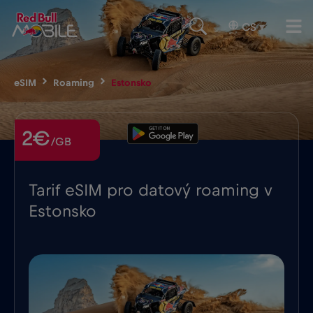
CS
▾
eSIM
Roaming
Estonsko
2€
/GB
Tarif eSIM pro datový roaming v
Estonsko