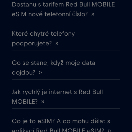
Dostanu s tarifem Red Bull MOBILE
Egypt
€12
,-/GB
eSIM nové telefonní číslo? ››
Ekvádor
€4
,-/GB
Které chytré telefony
podporujete? ››
Estonsko
€2
,-/GB
Evropská unie
Co se stane, když moje data
€4
,-/GB
dojdou? ››
Filipíny
€12
,-/GB
Jak rychlý je internet s Red Bull
Finsko
€2
,-/GB
MOBILE? ››
Francie
€2
,-/GB
Co je to eSIM? A co mohu dělat s
aplikací Red Bull MOBILE eSIM? ››