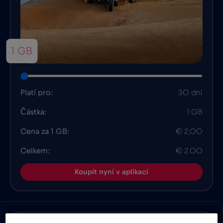
1 GB
Platí pro:
30 dní
Částka:
1 GB
Cena za 1 GB:
€ 2,00
Celkem:
€ 2.00
Koupit nyní v aplikaci
Výhody
Popis
Kompatibilita
Fakta o zem