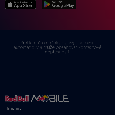
Indie
€15
,-/GB
Indonésie
€4
,-/GB
Irák
€6
,-/GB
Překlad této stránky byl vygenerován
automaticky a může obsahovat kontextové
nepřesnosti.
Irsko
€2
,-/GB
Island
€2
,-/GB
Itálie
€2
,-/GB
Izrael
€3
,-/GB
Imprint