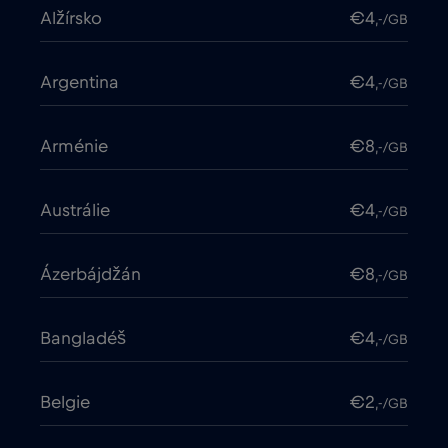
Alžírsko
€4
,-/GB
Argentina
€4
,-/GB
Arménie
€8
,-/GB
Austrálie
€4
,-/GB
Ázerbájdžán
€8
,-/GB
Bangladéš
€4
,-/GB
Belgie
€2
,-/GB