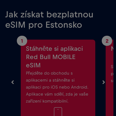
Jak získat bezplatnou
eSIM pro Estonsko
1
2
Stáhněte si aplikaci
N
Red Bull MOBILE
eSIM
Sp
Přejděte do obchodu s
po
aplikacemi a stáhněte si
sm
aplikaci pro iOS nebo Android.
Aplikace vám sdělí, zda je vaše
zařízení kompatibilní.