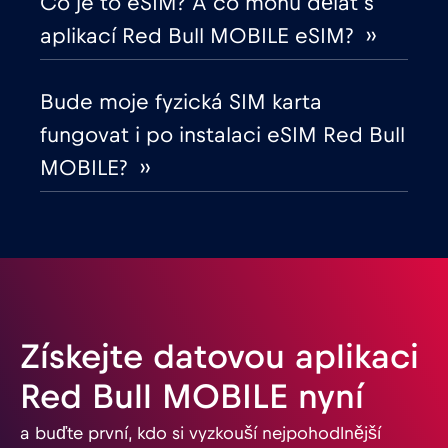
Co je to eSIM? A co mohu dělat s
aplikací Red Bull MOBILE eSIM? ››
Gabon
€5
,-/GB
Bude moje fyzická SIM karta
Georgia
€5
,-/GB
fungovat i po instalaci eSIM Red Bull
MOBILE? ››
Ghana
€3
,-/GB
Gibraltar
€3
,-/GB
Guatemala
€4
,-/GB
Získejte datovou aplikaci
Honduras
€4
,-/GB
Red Bull MOBILE nyní
a buďte první, kdo si vyzkouší nejpohodlnější
Hongkong
€7
,-/GB