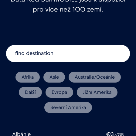
pro více než 100 zemí.
Afrika
Asie
Austrálie/Oceánie
Další
Evropa
Jižní Amerika
Severní Amerika
Albánie
€3
,-/GB