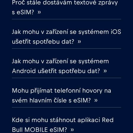
Proč stále dostávám textové zprávy
s eSIM? ››
Chile
€7
,-/GB
Jak mohu v zařízení se systémem iOS
Chorvatsko
€2
,-/GB
ušetřit spotřebu dat? ››
Čína
€6
,-/GB
Jak mohu v zařízení se systémem
Android ušetřit spotřebu dat? ››
Cruise & land Telenor Maritime
€18
,-/GB
Mohu přijímat telefonní hovory na
Cruise only Telenor Maritime
€15
,-/GB
svém hlavním čísle s eSIM? ››
Dánsko
€2
,-/GB
Kde si mohu stáhnout aplikaci Red
Bull MOBILE eSIM? ››
Dubaj
€5
,-/GB