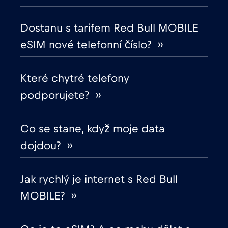
Dostanu s tarifem Red Bull MOBILE
Egypt
€12
,-/GB
eSIM nové telefonní číslo? ››
Ekvádor
€4
,-/GB
Které chytré telefony
podporujete? ››
Estonsko
€2
,-/GB
Evropská unie
Co se stane, když moje data
€4
,-/GB
dojdou? ››
Filipíny
€12
,-/GB
Jak rychlý je internet s Red Bull
Finsko
€2
,-/GB
MOBILE? ››
Francie
€2
,-/GB