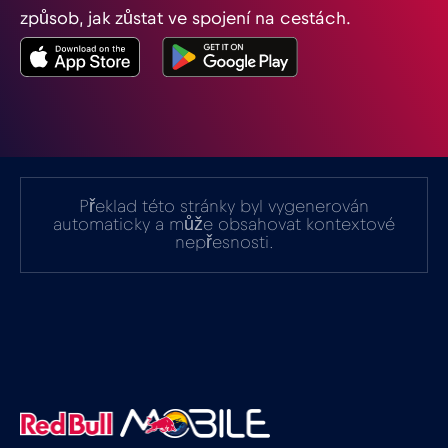
způsob, jak zůstat ve spojení na cestách.
Indie
€15
,-/GB
Indonésie
€4
,-/GB
Irák
€6
,-/GB
Překlad této stránky byl vygenerován
automaticky a může obsahovat kontextové
nepřesnosti.
Irsko
€2
,-/GB
Island
€2
,-/GB
Itálie
€2
,-/GB
Izrael
€3
,-/GB