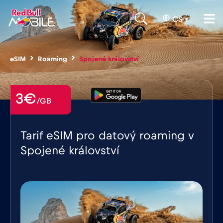
CS
▾
eSIM
Roaming
Spojené království
3€
/GB
Tarif eSIM pro datový roaming v
Spojené království