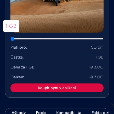
1 GB
Platí pro:
30 dní
Částka:
1 GB
Cena za 1 GB:
€ 3,00
Celkem:
€ 3.00
Koupit nyní v aplikaci
Výhody
Popis
Kompatibilita
Fakta o zem