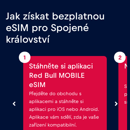
Jak získat bezplatnou
eSIM pro Spojené
království
1
2
Stáhněte si aplikaci
N
Red Bull MOBILE
eSIM
Sp
Přejděte do obchodu s
po
aplikacemi a stáhněte si
sm
aplikaci pro iOS nebo Android.
Aplikace vám sdělí, zda je vaše
zařízení kompatibilní.