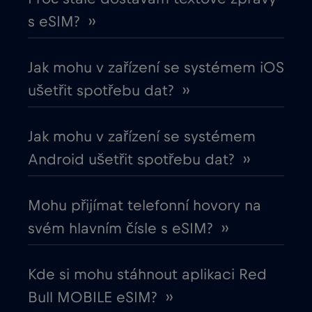
s eSIM? ››
Chile
€7
,-/GB
Jak mohu v zařízení se systémem iOS
Chorvatsko
€2
,-/GB
ušetřit spotřebu dat? ››
Čína
€6
,-/GB
Jak mohu v zařízení se systémem
Android ušetřit spotřebu dat? ››
Cruise & land Telenor Maritime
€18
,-/GB
Mohu přijímat telefonní hovory na
Cruise only Telenor Maritime
€15
,-/GB
svém hlavním čísle s eSIM? ››
Dánsko
€2
,-/GB
Kde si mohu stáhnout aplikaci Red
Bull MOBILE eSIM? ››
Dubaj
€5
,-/GB