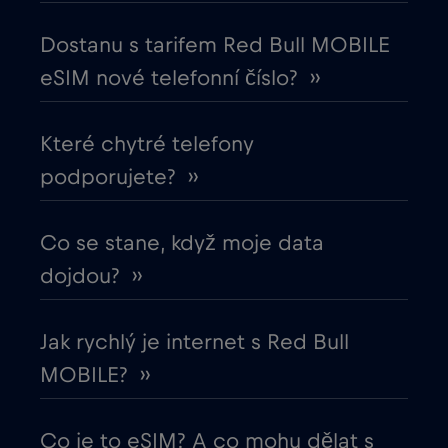
Dostanu s tarifem Red Bull MOBILE
Egypt
€12
,-/GB
eSIM nové telefonní číslo? ››
Ekvádor
€4
,-/GB
Které chytré telefony
podporujete? ››
Estonsko
€2
,-/GB
Evropská unie
Co se stane, když moje data
€4
,-/GB
dojdou? ››
Filipíny
€12
,-/GB
Jak rychlý je internet s Red Bull
Finsko
€2
,-/GB
MOBILE? ››
Francie
€2
,-/GB
Co je to eSIM? A co mohu dělat s