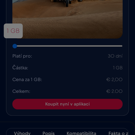
1 GB
Platí pro:
30 dní
Částka:
1 GB
Cena za 1 GB:
€ 2,00
Celkem:
€ 2.00
Koupit nyní v aplikaci
Výhody
Popis
Kompatibilita
Fakta o zem