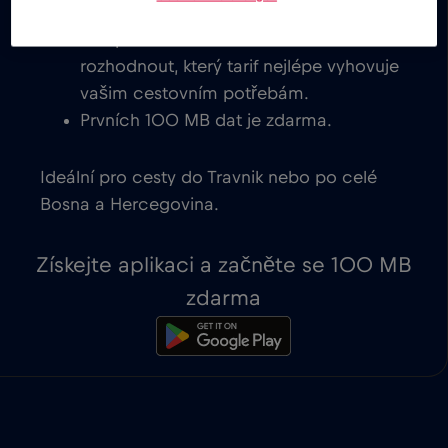
okamžitou aktivací na zařízeních
kompatibilních s eSIM. Můžete se
rozhodnout, který tarif nejlépe vyhovuje
vašim cestovním potřebám.
Prvních 100 MB dat je zdarma.
Ideální pro cesty do Travnik nebo po celé
Bosna a Hercegovina.
Získejte aplikaci a začněte se 100 MB
zdarma