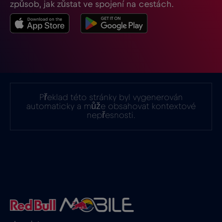
způsob, jak zůstat ve spojení na cestách.
Indie
€15
,-/GB
Indonésie
€4
,-/GB
Irák
€6
,-/GB
Překlad této stránky byl vygenerován
automaticky a může obsahovat kontextové
nepřesnosti.
Irsko
€2
,-/GB
Island
€2
,-/GB
Itálie
€2
,-/GB
Izrael
€3
,-/GB