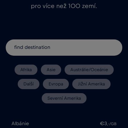
pro více než 100 zemí.
Afrika
Asie
Austrálie/Oceánie
Další
Evropa
Jižní Amerika
Severní Amerika
Albánie
€3
,-/GB