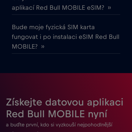
aplikací Red Bull MOBILE eSIM? ››
Gabon
€5
,-/GB
Bude moje fyzická SIM karta
Georgia
€5
,-/GB
fungovat i po instalaci eSIM Red Bull
MOBILE? ››
Ghana
€3
,-/GB
Gibraltar
€3
,-/GB
Guatemala
€4
,-/GB
Získejte datovou aplikaci
Honduras
€4
,-/GB
Red Bull MOBILE nyní
a buďte první, kdo si vyzkouší nejpohodlnější
Hongkong
€7
,-/GB