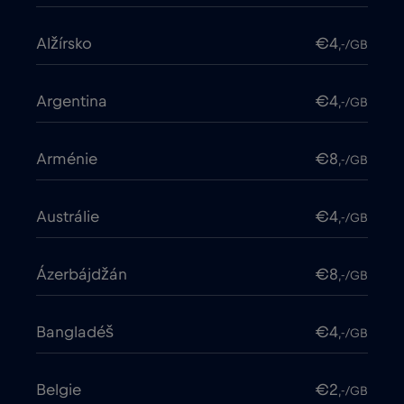
Alžírsko
€4
,-/GB
Argentina
€4
,-/GB
Arménie
€8
,-/GB
Austrálie
€4
,-/GB
Ázerbájdžán
€8
,-/GB
Bangladéš
€4
,-/GB
Belgie
€2
,-/GB