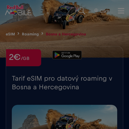
CS
▾
eSIM
Roaming
Bosna a Hercegovina
2€
/GB
Tarif eSIM pro datový roaming v
Bosna a Hercegovina