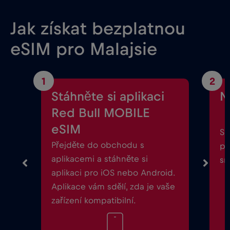
Jak získat bezplatnou
eSIM pro Malajsie
1
2
Stáhněte si aplikaci
N
Red Bull MOBILE
eSIM
Sp
Přejděte do obchodu s
po
aplikacemi a stáhněte si
sm
aplikaci pro iOS nebo Android.
Aplikace vám sdělí, zda je vaše
zařízení kompatibilní.