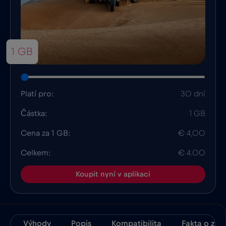
1 GB
Platí pro:
30 dní
Částka:
1 GB
Cena za 1 GB:
€ 4,00
Celkem:
€ 4.00
Koupit nyní v aplikaci
Výhody
Popis
Kompatibilita
Fakta o zem