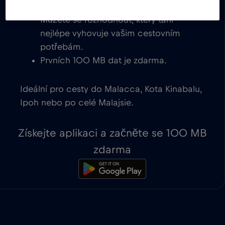
na zařízeních kompatibilních s eSIM.
Můžete se rozhodnout, který tarif
nejlépe vyhovuje vašim cestovním
potřebám.
Prvních 100 MB dat je zdarma.
Ideální pro cesty do Malacca, Kota Kinabalu,
Ipoh nebo po celé Malajsie.
Získejte aplikaci a začněte se 100 MB
zdarma