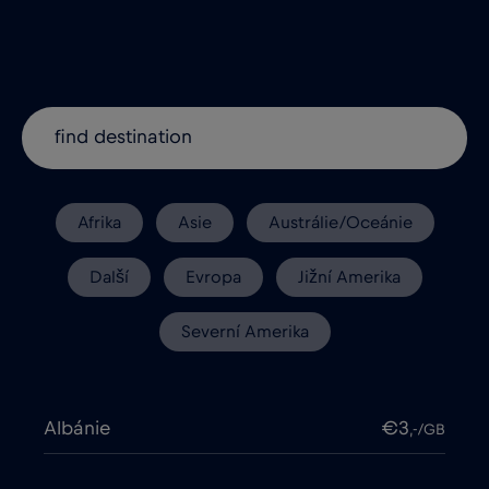
Afrika
Asie
Austrálie/Oceánie
Další
Evropa
Jižní Amerika
Severní Amerika
Albánie
€3
,-/GB