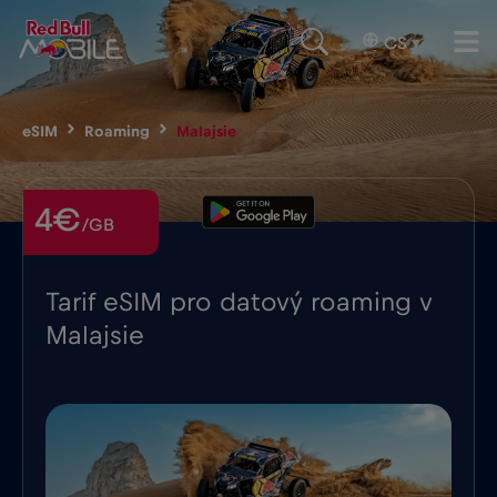
CS
▾
eSIM
Roaming
Malajsie
4€
/GB
Tarif eSIM pro datový roaming v
Malajsie