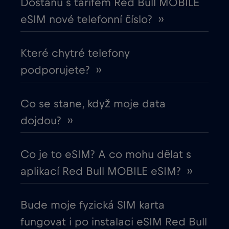
Dostanu s tarifem Red Bull MOBILE
Egypt
€12
,-/GB
eSIM nové telefonní číslo? ››
Ekvádor
€4
,-/GB
Které chytré telefony
podporujete? ››
Estonsko
€2
,-/GB
Evropská unie
Co se stane, když moje data
€4
,-/GB
dojdou? ››
Filipíny
€12
,-/GB
Co je to eSIM? A co mohu dělat s
Finsko
€2
,-/GB
aplikací Red Bull MOBILE eSIM? ››
Francie
€2
,-/GB
Bude moje fyzická SIM karta
fungovat i po instalaci eSIM Red Bull